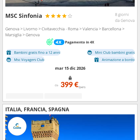
8 giorni
MSC Sinfonia
da Genova
Genova > Livorno > Civitavecchia - Roma > Valencia > Barcellona >
Marsiglia > Genova
Pagamento in 4X
Bambini gratis fino a 12 anni
Mini Club bambini gratis
Msc Voyagers Club
Animazione a bordo
mar 15 dic 2026
399 €
da
/pers
ITALIA, FRANCIA, SPAGNA