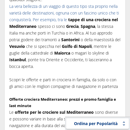
La vera bellezza di un viaggio di questo tipo sta proprio nella
varietà delle destinazioni, ognuna con un fascino unico che ti
conquisterà. Per esempio, tra le
tappe di una crociera nel
Mediterraneo
spesso ci sono
Grecia
,
Spagna
, la stessa
Italia ma anche porti in Turchia o in Africa. Al tuo approdo
potrai godere dei tramonti a
Santorini
o della maestosità del
Vesuvio
che si specchia nel
Golfo di Napoli
, mentre le
guglie della cattedrale di
Maiorca
o magari lo skyline di
Istanbul
, ponte tra Oriente e Occidente, ti lasceranno a
bocca aperta.
Scopri le offerte e parti in crociera in famiglia, da solo o con
gli amici con le migliori compagnie di navigazione in partenza
Offerte crociera Mediterraneo: prezzi e promo famiglia e
last minute
Le
offerte per le crociere sul Mediterraneo
sono diverse
e possono variare in base alla stagione, alle compagnie di
Ordina per Popolarità
navigazione e alla durata del viaggio.