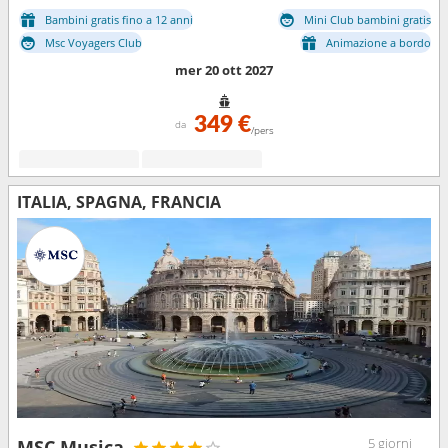
Bambini gratis fino a 12 anni
Mini Club bambini gratis
Msc Voyagers Club
Animazione a bordo
mer 20 ott 2027
349 €
da
/pers
ITALIA, SPAGNA, FRANCIA
5 giorni
MSC Musica