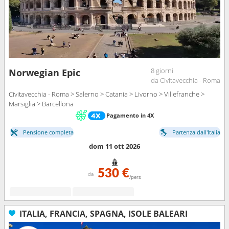
8 giorni
Norwegian Epic
da Civitavecchia - Roma
Civitavecchia - Roma > Salerno > Catania > Livorno > Villefranche >
Marsiglia > Barcellona
Pagamento in 4X
Pensione completa
Partenza dall'Italia
dom 11 ott 2026
530 €
da
/pers
ITALIA, FRANCIA, SPAGNA, ISOLE BALEARI