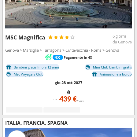
6 giorni
MSC Magnifica
da Genova
Genova > Marsiglia > Tarragona > Civitavecchia - Roma > Genova
Pagamento in 4X
Bambini gratis fino a 12 anni
Mini Club bambini gratis
Msc Voyagers Club
Animazione a bordo
gio 28 ott 2027
439 €
da
/pers
ITALIA, FRANCIA, SPAGNA