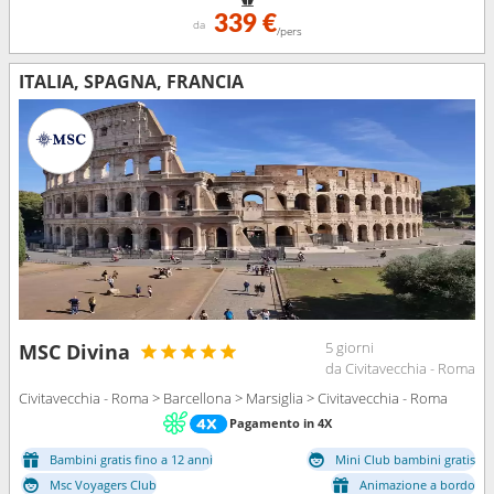
339 €
da
/pers
ITALIA, SPAGNA, FRANCIA
5 giorni
MSC Divina
da Civitavecchia - Roma
Civitavecchia - Roma > Barcellona > Marsiglia > Civitavecchia - Roma
Pagamento in 4X
Bambini gratis fino a 12 anni
Mini Club bambini gratis
Msc Voyagers Club
Animazione a bordo