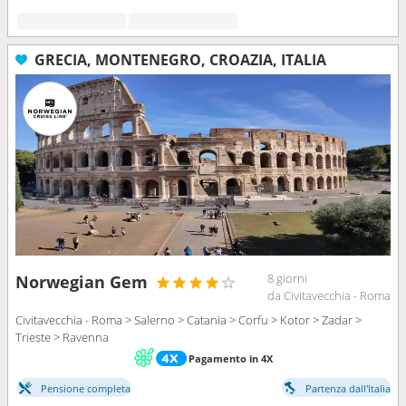
GRECIA, MONTENEGRO, CROAZIA, ITALIA
8 giorni
Norwegian Gem
da Civitavecchia - Roma
Civitavecchia - Roma > Salerno > Catania > Corfu > Kotor > Zadar >
Trieste > Ravenna
Pagamento in 4X
Pensione completa
Partenza dall'Italia