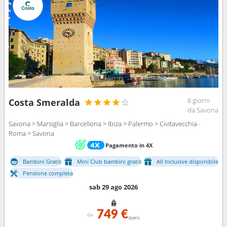
8 giorni
Costa Smeralda
da Savona
Savona > Marsiglia > Barcellona > Ibiza > Palermo > Civitavecchia -
Roma > Savona
Pagamento in 4X
Bambini Gratis
Mini Club bambini gratis
All Inclusive disponibile
Pensione completa
sab 29 ago 2026
749 €
da
/pers