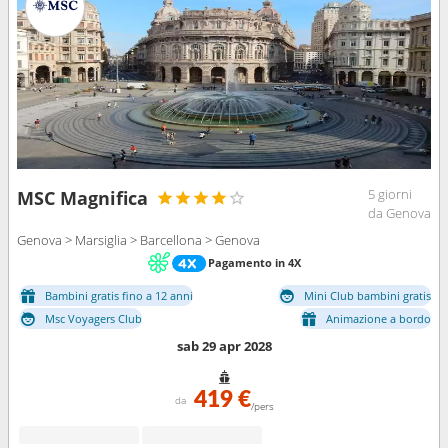
5 giorni
MSC Magnifica
da Genova
Genova > Marsiglia > Barcellona > Genova
Pagamento in 4X
Bambini gratis fino a 12 anni
Mini Club bambini gratis
Msc Voyagers Club
Animazione a bordo
sab 29 apr 2028
419 €
da
/pers