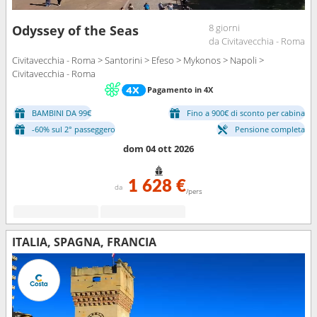
8 giorni
Odyssey of the Seas
da Civitavecchia - Roma
Civitavecchia - Roma > Santorini > Efeso > Mykonos > Napoli >
Civitavecchia - Roma
Pagamento in 4X
BAMBINI DA 99€
Fino a 900€ di sconto per cabina
-60% sul 2° passeggero
Pensione completa
dom 04 ott 2026
1 628 €
da
/pers
ITALIA, SPAGNA, FRANCIA