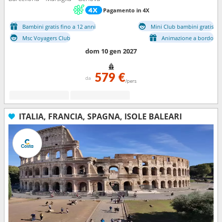
Pagamento in 4X
Bambini gratis fino a 12 anni
Mini Club bambini gratis
Msc Voyagers Club
Animazione a bordo
dom 10 gen 2027
579 €
da
/pers
ITALIA, FRANCIA, SPAGNA, ISOLE BALEARI