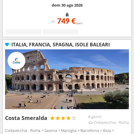
dom 30 ago 2026
749 €
da
/pers
ITALIA, FRANCIA, SPAGNA, ISOLE BALEARI
8 giorni
Costa Smeralda
da Civitavecchia - Roma
Civitavecchia - Roma > Savona > Marsiglia > Barcellona > Ibiza >