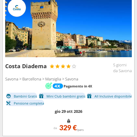
5 giorni
Costa Diadema
da Savona
Savona > Barcellona > Marsiglia > Savona
Pagamento in 4X
Bambini Gratis
Mini Club bambini gratis
All Inclusive disponibile
Pensione completa
gio 29 ott 2026
329 €
da
/pers