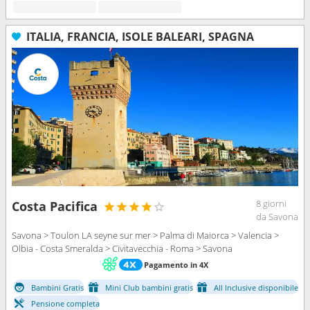
ITALIA, FRANCIA, ISOLE BALEARI, SPAGNA
8 giorni
Costa Pacifica
da Savona
Savona > Toulon LA seyne sur mer > Palma di Maiorca > Valencia >
Olbia - Costa Smeralda > Civitavecchia - Roma > Savona
Pagamento in 4X
Bambini Gratis
Mini Club bambini gratis
All Inclusive disponibile
Pensione completa