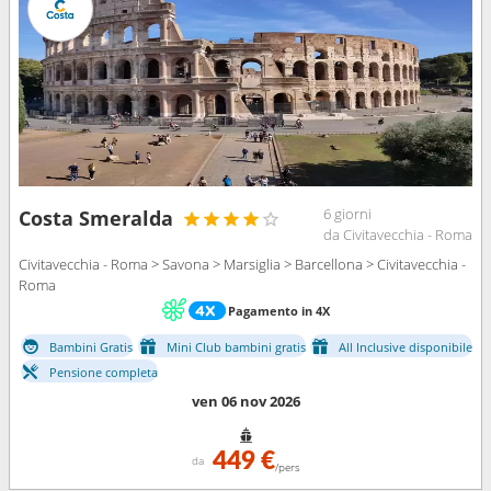
6 giorni
Costa Smeralda
da Civitavecchia - Roma
Civitavecchia - Roma > Savona > Marsiglia > Barcellona > Civitavecchia -
Roma
Pagamento in 4X
Bambini Gratis
Mini Club bambini gratis
All Inclusive disponibile
Pensione completa
ven 06 nov 2026
449 €
da
/pers