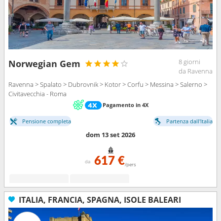
8 giorni
Norwegian Gem
da Ravenna
Ravenna > Spalato > Dubrovnik > Kotor > Corfu > Messina > Salerno >
Civitavecchia - Roma
Pagamento in 4X
Pensione completa
Partenza dall'Italia
dom 13 set 2026
617 €
da
/pers
ITALIA, FRANCIA, SPAGNA, ISOLE BALEARI