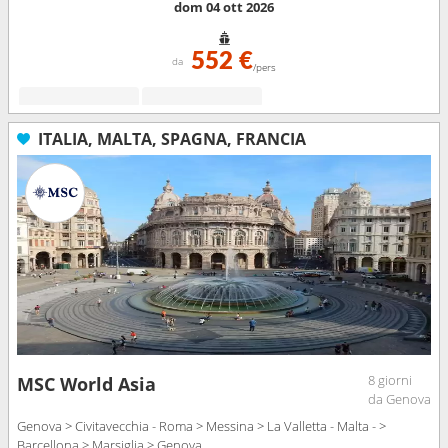
dom 04 ott 2026
552 €
da
/pers
ITALIA, MALTA, SPAGNA, FRANCIA
8 giorni
MSC World Asia
da Genova
Genova > Civitavecchia - Roma > Messina > La Valletta - Malta - >
Barcellona > Marsiglia > Genova