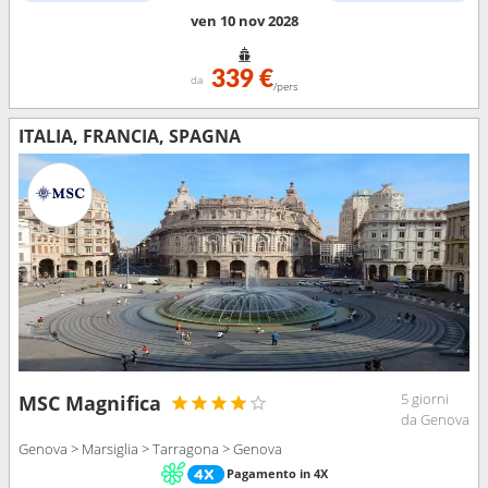
ven 10 nov 2028
339 €
da
/pers
ITALIA, FRANCIA, SPAGNA
5 giorni
MSC Magnifica
da Genova
Genova > Marsiglia > Tarragona > Genova
Pagamento in 4X