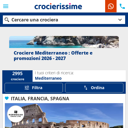
Cercare una crociera
Le nostre destinazioni
Crociere Mediterraneo : Offerte e
promozioni 2026 - 2027
Mesi di partenza
I tuoi criteri di ricerca:
2995
Porti
Compagnie
Mediterraneo
crociere
Filtra
Ordina
Ricerca
ITALIA, FRANCIA, SPAGNA