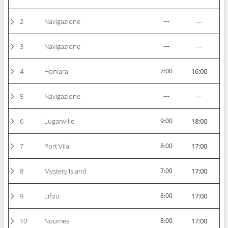
2
Navigazione
---
---
3
Navigazione
---
---
4
Honiara
7:00
16:00
5
Navigazione
---
---
6
Luganville
9:00
18:00
7
Port Vila
8:00
17:00
8
Mystery Island
7:00
17:00
9
Lifou
8:00
17:00
10
Noumea
8:00
17:00