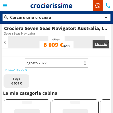
Cercare una crociera
Crociera Seven Seas Navigator: Australia, Isole Salomon, Vanuatu, Nuova Caledonia, Fiji (isole) in partenza da Cairns
Seven Seas Navigator
6 009 €
+ 68 foto
Le nostre destinazioni
/pers
Mesi di partenza
agosto 2027
Porti
Compagnie
PREZZO MIGLIORE
3 Ago
Ricerca
6 009 €
La mia categoria cabina