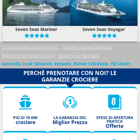
Seven Seas Mariner
Seven Seas Voyager
Crociere www.crocierissime.it
Crociere Nuova Caledonia
Regent Seven Seas Cruises
Seven Seas Navigator
Australia, Isole Salomon, Vanuatu, Nuova Caledonia, Fiji (isole)
PERCHÈ PRENOTARE CON NOI? LE
GARANZIE CROCIERE
PIÙ DI 10 000
LA GARANZIA DEL
SPESE DI APERTURA
crociere
Miglior Prezzo
PRATICA
Offerte