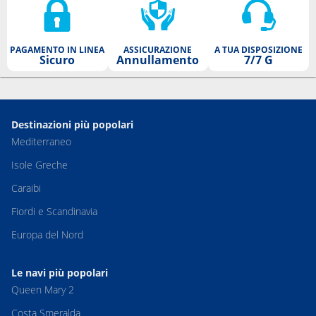
PAGAMENTO IN LINEA
ASSICURAZIONE
A TUA DISPOSIZIONE
Sicuro
Annullamento
7/7 G
Destinazioni più popolari
Mediterraneo
Isole Greche
Caraibi
Fiordi e Scandinavia
Europa del Nord
Le navi più popolari
Queen Mary 2
Costa Smeralda