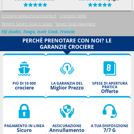
Crociere www.crocierissime.it
Crociere Tahiti
Regent Seven Seas Cruises
Seven Seas Navigator
Fiji (isole), Tonga, Isole Cook, Francia
PERCHÈ PRENOTARE CON NOI? LE
GARANZIE CROCIERE
PIÙ DI 10 000
LA GARANZIA DEL
SPESE DI APERTURA
crociere
Miglior Prezzo
PRATICA
Offerte
PAGAMENTO IN LINEA
ASSICURAZIONE
A TUA DISPOSIZIONE
Sicuro
Annullamento
7/7 G