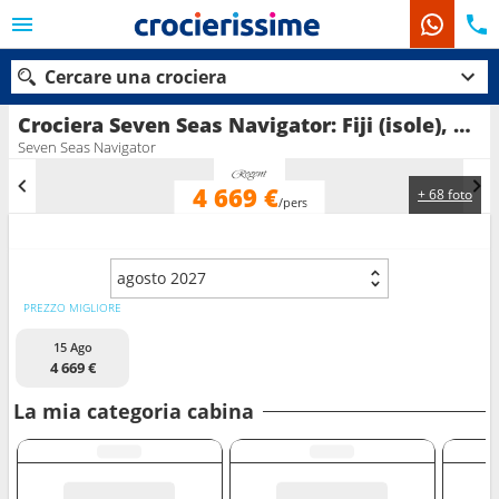
Cercare una crociera
Crociera Seven Seas Navigator: Fiji (isole), Tonga, Isole Cook, Francia in partenza da Lautoka
Seven Seas Navigator
4 669 €
+ 68 foto
Le nostre destinazioni
/pers
Mesi di partenza
agosto 2027
Porti
Compagnie
PREZZO MIGLIORE
15 Ago
Ricerca
4 669 €
La mia categoria cabina