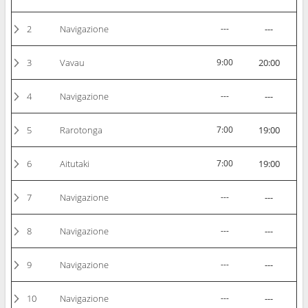
2
Navigazione
---
---
3
Vavau
9:00
20:00
4
Navigazione
---
---
5
Rarotonga
7:00
19:00
6
Aitutaki
7:00
19:00
7
Navigazione
---
---
8
Navigazione
---
---
9
Navigazione
---
---
10
Navigazione
---
---