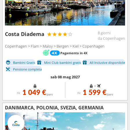
8 giorni
Costa Diadema
da Copenhagen
Copenhagen > Flam > Maloy > Bergen > Kiel > Copenhagen
Pagamento in 4X
Bambini Gratis
Mini Club bambini gratis
All Inclusive disponibile
Pensione completa
sab 08 mag 2027
+
1 049 €
1 599 €
da
da
/pers
/pers
DANIMARCA, POLONIA, SVEZIA, GERMANIA