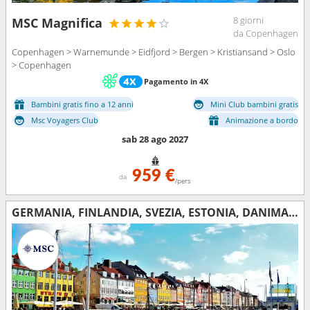
8 giorni
MSC Magnifica
da Copenhagen
Copenhagen > Warnemunde > Eidfjord > Bergen > Kristiansand > Oslo
> Copenhagen
Pagamento in 4X
Bambini gratis fino a 12 anni
Mini Club bambini gratis
Msc Voyagers Club
Animazione a bordo
sab 28 ago 2027
959 €
da
/pers
GERMANIA, FINLANDIA, SVEZIA, ESTONIA, DANIMARCA