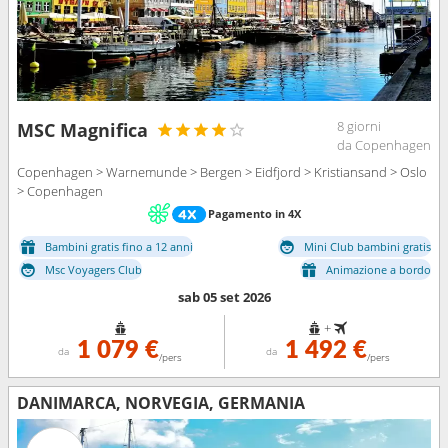
8 giorni
MSC Magnifica
da Copenhagen
Copenhagen > Warnemunde > Bergen > Eidfjord > Kristiansand > Oslo
> Copenhagen
Pagamento in 4X
Bambini gratis fino a 12 anni
Mini Club bambini gratis
Msc Voyagers Club
Animazione a bordo
sab 05 set 2026
+
1 079 €
1 492 €
da
da
/pers
/pers
DANIMARCA, NORVEGIA, GERMANIA