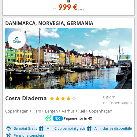
999 €
da
/pers
DANIMARCA, NORVEGIA, GERMANIA
8 giorni
Costa Diadema
da Copenhagen
Copenhagen > Flam > Bergen > Aarhus > Kiel > Copenhagen
Pagamento in 4X
Bambini Gratis
Mini Club bambini gratis
All Inclusive disponibile
Pensione completa