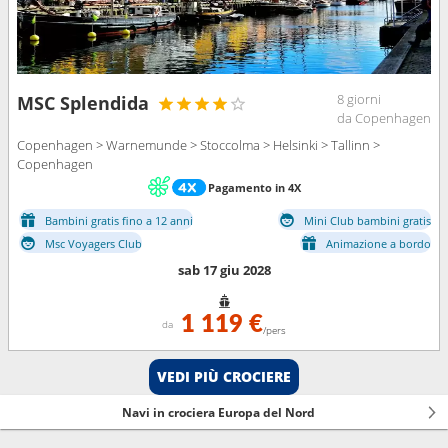
8 giorni
MSC Splendida
da Copenhagen
Copenhagen > Warnemunde > Stoccolma > Helsinki > Tallinn >
Copenhagen
Pagamento in 4X
Bambini gratis fino a 12 anni
Mini Club bambini gratis
Msc Voyagers Club
Animazione a bordo
sab 17 giu 2028
1 119 €
da
/pers
VEDI PIÙ CROCIERE
Navi in crociera Europa del Nord