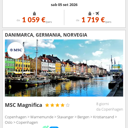
sab 05 set 2026
+
1 059 €
1 719 €
da
da
/pers
/pers
DANIMARCA, GERMANIA, NORVEGIA
8 giorni
MSC Magnifica
da Copenhagen
Copenhagen > Warnemunde > Stavanger > Bergen > Kristiansand >
Oslo > Copenhagen