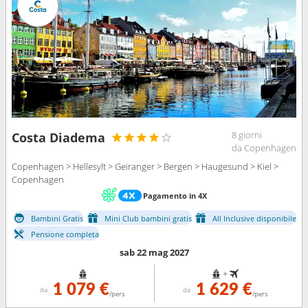
8 giorni
Costa Diadema
da Copenhagen
Copenhagen > Hellesylt > Geiranger > Bergen > Haugesund > Kiel >
Copenhagen
Pagamento in 4X
Bambini Gratis
Mini Club bambini gratis
All Inclusive disponibile
Pensione completa
sab 22 mag 2027
+
1 079 €
1 629 €
da
da
/pers
/pers