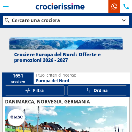
Cercare una crociera
Le nostre destinazioni
Crociere Europa del Nord : Offerte e
promozioni 2026 - 2027
Mesi di partenza
I tuoi criteri di ricerca:
1651
Porti
Compagnie
Europa del Nord
crociere
Filtra
Ordina
Ricerca
DANIMARCA, NORVEGIA, GERMANIA