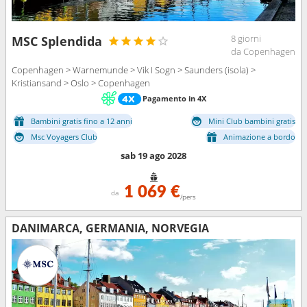
8 giorni
MSC Splendida
da Copenhagen
Copenhagen > Warnemunde > Vik I Sogn > Saunders (isola) >
Kristiansand > Oslo > Copenhagen
Pagamento in 4X
Bambini gratis fino a 12 anni
Mini Club bambini gratis
Msc Voyagers Club
Animazione a bordo
sab 19 ago 2028
1 069 €
da
/pers
DANIMARCA, GERMANIA, NORVEGIA