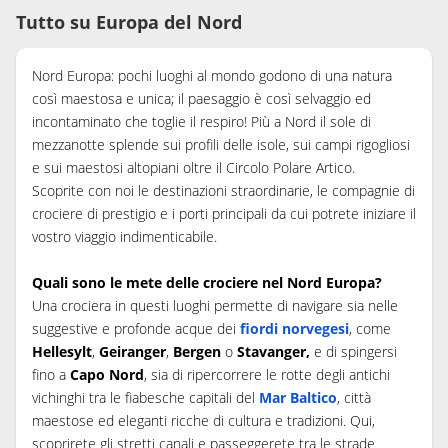
Tutto su Europa del Nord
Nord Europa: pochi luoghi al mondo godono di una natura
così maestosa e unica; il paesaggio è così selvaggio ed
incontaminato che toglie il respiro! Più a Nord il sole di
mezzanotte splende sui profili delle isole, sui campi rigogliosi
e sui maestosi altopiani oltre il Circolo Polare Artico.
Scoprite con noi le destinazioni straordinarie, le compagnie di
crociere di prestigio e i porti principali da cui potrete iniziare il
vostro viaggio indimenticabile.
Quali sono le mete delle crociere nel Nord Europa?
Una crociera in questi luoghi permette di navigare sia nelle
suggestive e profonde acque dei
fiordi norvegesi
, come
Hellesylt
,
Geiranger
,
Bergen
o
Stavanger,
e di spingersi
fino a
Capo Nord
, sia di ripercorrere le rotte degli antichi
vichinghi tra le fiabesche capitali del
Mar Baltico
, città
maestose ed eleganti ricche di cultura e tradizioni. Qui,
scoprirete gli stretti canali e passeggerete tra le strade