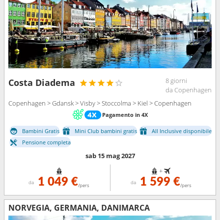
8 giorni
Costa Diadema
da Copenhagen
Copenhagen > Gdansk > Visby > Stoccolma > Kiel > Copenhagen
Pagamento in 4X
Bambini Gratis
Mini Club bambini gratis
All Inclusive disponibile
Pensione completa
sab 15 mag 2027
+
1 049 €
1 599 €
da
da
/pers
/pers
NORVEGIA, GERMANIA, DANIMARCA