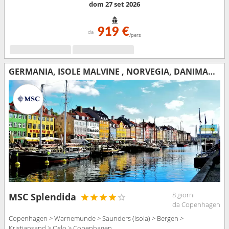
dom 27 set 2026
919 €
da
/pers
GERMANIA, ISOLE MALVINE , NORVEGIA, DANIMARCA
8 giorni
MSC Splendida
da Copenhagen
Copenhagen > Warnemunde > Saunders (isola) > Bergen >
Kristiansand > Oslo > Copenhagen