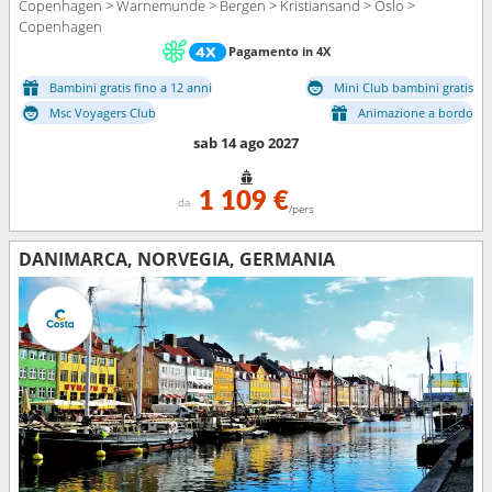
Copenhagen > Warnemunde > Bergen > Kristiansand > Oslo >
Copenhagen
Pagamento in 4X
Bambini gratis fino a 12 anni
Mini Club bambini gratis
Msc Voyagers Club
Animazione a bordo
sab 14 ago 2027
1 109 €
da
/pers
DANIMARCA, NORVEGIA, GERMANIA