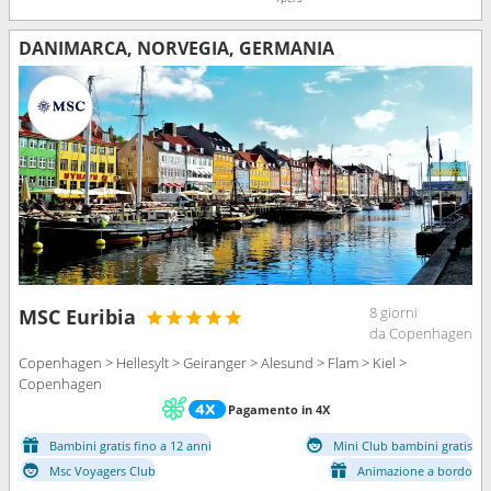
DANIMARCA, NORVEGIA, GERMANIA
8 giorni
MSC Euribia
da Copenhagen
Copenhagen > Hellesylt > Geiranger > Alesund > Flam > Kiel >
Copenhagen
Pagamento in 4X
Bambini gratis fino a 12 anni
Mini Club bambini gratis
Msc Voyagers Club
Animazione a bordo