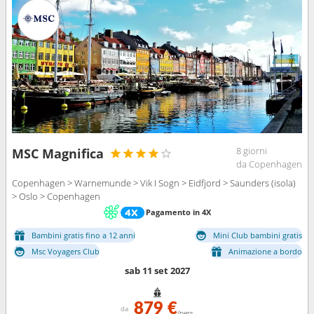
8 giorni
MSC Magnifica
da Copenhagen
Copenhagen > Warnemunde > Vik I Sogn > Eidfjord > Saunders (isola)
> Oslo > Copenhagen
Pagamento in 4X
Bambini gratis fino a 12 anni
Mini Club bambini gratis
Msc Voyagers Club
Animazione a bordo
sab 11 set 2027
879 €
da
/pers