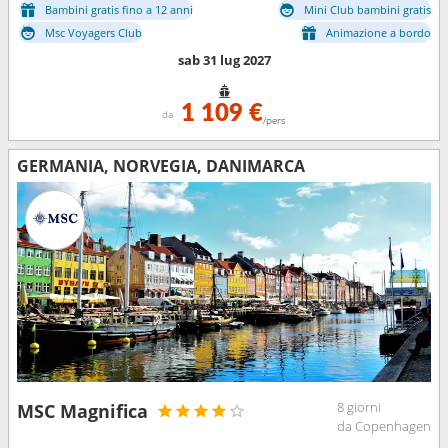
Bambini gratis fino a 12 anni
Mini Club bambini gratis
Msc Voyagers Club
Animazione a bordo
sab 31 lug 2027
1 109 €
da
/pers
GERMANIA, NORVEGIA, DANIMARCA
8 giorni
MSC Magnifica
da Copenhagen