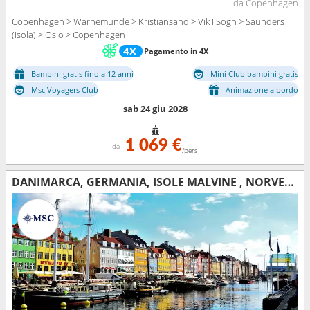
da Copenhagen
Copenhagen > Warnemunde > Kristiansand > Vik I Sogn > Saunders
(isola) > Oslo > Copenhagen
Pagamento in 4X
Bambini gratis fino a 12 anni
Mini Club bambini gratis
Msc Voyagers Club
Animazione a bordo
sab 24 giu 2028
1 069 €
da
/pers
DANIMARCA, GERMANIA, ISOLE MALVINE , NORVEGIA