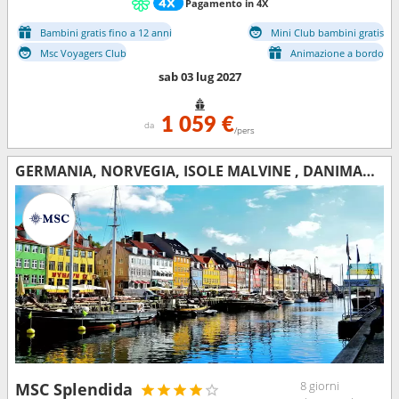
Pagamento in 4X
Bambini gratis fino a 12 anni
Mini Club bambini gratis
Msc Voyagers Club
Animazione a bordo
sab 03 lug 2027
1 059 €
da
/pers
GERMANIA, NORVEGIA, ISOLE MALVINE , DANIMARCA
8 giorni
MSC Splendida