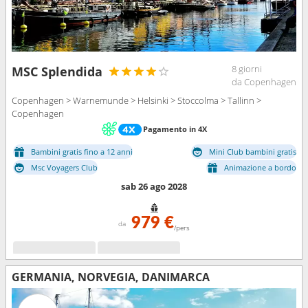
8 giorni
MSC Splendida
da Copenhagen
Copenhagen > Warnemunde > Helsinki > Stoccolma > Tallinn >
Copenhagen
Pagamento in 4X
Bambini gratis fino a 12 anni
Mini Club bambini gratis
Msc Voyagers Club
Animazione a bordo
sab 26 ago 2028
979 €
da
/pers
GERMANIA, NORVEGIA, DANIMARCA