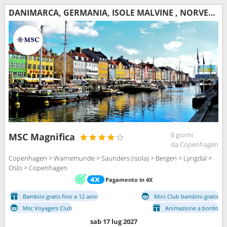
DANIMARCA, GERMANIA, ISOLE MALVINE , NORVEGIA
8 giorni
MSC Magnifica
da Copenhagen
Copenhagen > Warnemunde > Saunders (isola) > Bergen > Lyngdal >
Oslo > Copenhagen
Pagamento in 4X
Bambini gratis fino a 12 anni
Mini Club bambini gratis
Msc Voyagers Club
Animazione a bordo
sab 17 lug 2027