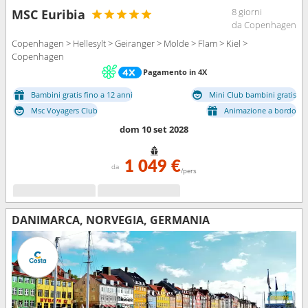
8 giorni
MSC Euribia
da Copenhagen
Copenhagen > Hellesylt > Geiranger > Molde > Flam > Kiel >
Copenhagen
Pagamento in 4X
Bambini gratis fino a 12 anni
Mini Club bambini gratis
Msc Voyagers Club
Animazione a bordo
dom 10 set 2028
1 049 €
da
/pers
DANIMARCA, NORVEGIA, GERMANIA