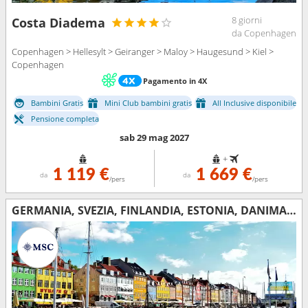
8 giorni
Costa Diadema
da Copenhagen
Copenhagen > Hellesylt > Geiranger > Maloy > Haugesund > Kiel >
Copenhagen
Pagamento in 4X
Bambini Gratis
Mini Club bambini gratis
All Inclusive disponibile
Pensione completa
sab 29 mag 2027
+
1 119 €
1 669 €
da
da
/pers
/pers
GERMANIA, SVEZIA, FINLANDIA, ESTONIA, DANIMARCA