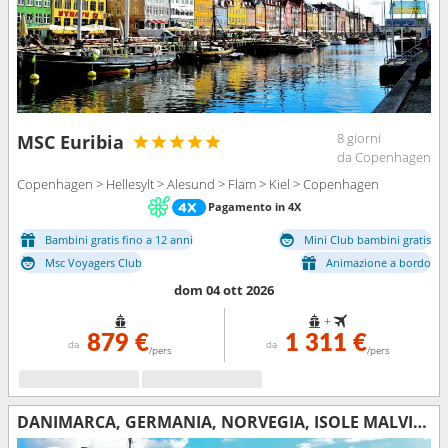
8 giorni
MSC Euribia
da Copenhagen
Copenhagen > Hellesylt > Alesund > Flam > Kiel > Copenhagen
Pagamento in 4X
Bambini gratis fino a 12 anni
Mini Club bambini gratis
Msc Voyagers Club
Animazione a bordo
dom 04 ott 2026
+
879 €
1 311 €
da
da
/pers
/pers
DANIMARCA, GERMANIA, NORVEGIA, ISOLE MALVINE