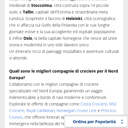
medievali di
Stoccolma
, città costruita sopra 14 piccole
isole, e
Tallin
, capitale dell'Estonia e straordinaria meta
turistica. Scoprirete il fascino di
Helsinki
, città scenografica
che si affaccia sul Golfo della Finlandia con le sue lunghe
giornate estive e la sua accogliente ed ospitale popolazione.
E infine
Oslo
, la bella capitale Norvegese che riesce ad unire
storia e modernità in uno stile davvero unico.
Un itinerario ricco di paesaggi mozzafiato e avventure culturali
vi attende.
Quali sono le migliori compagnie di crociere per il Nord
Europa?
Collaboriamo con le migliori compagnie di crociere
specializzate nel Nord Europa, garantendo un viaggio
indimenticabile a bordo di navi moderne e confortevoli.
Esplorate le offerte di compagnie come
Costa Crociere
,
MSC
Crociere
,
Royal Caribbean
,
Norwegian Cruise Line
e
Princess
Cruises
, che offrono itinerari appositamente progettati per
Ordina per Popolarità
immergervi nella bellezza del Nord Europa.