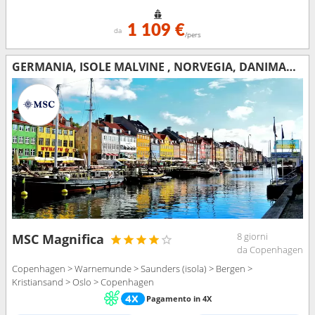
1 109 €
da
/pers
GERMANIA, ISOLE MALVINE , NORVEGIA, DANIMARCA
8 giorni
MSC Magnifica
da Copenhagen
Copenhagen > Warnemunde > Saunders (isola) > Bergen >
Kristiansand > Oslo > Copenhagen
Pagamento in 4X