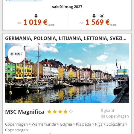
sab 01 mag 2027
+
1 019 €
1 569 €
da
da
/pers
/pers
GERMANIA, POLONIA, LITUANIA, LETTONIA, SVEZIA, DANIMARCA
8 giorni
MSC Magnifica
da Copenhagen
Copenhagen > Warnemunde > Gdynia > Klaipeda > Riga > Stoccolma >
Copenhagen