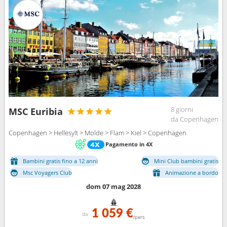
8 giorni
MSC Euribia
da Copenhagen
Copenhagen > Hellesylt > Molde > Flam > Kiel > Copenhagen
Pagamento in 4X
Bambini gratis fino a 12 anni
Mini Club bambini gratis
Msc Voyagers Club
Animazione a bordo
dom 07 mag 2028
1 059 €
da
/pers