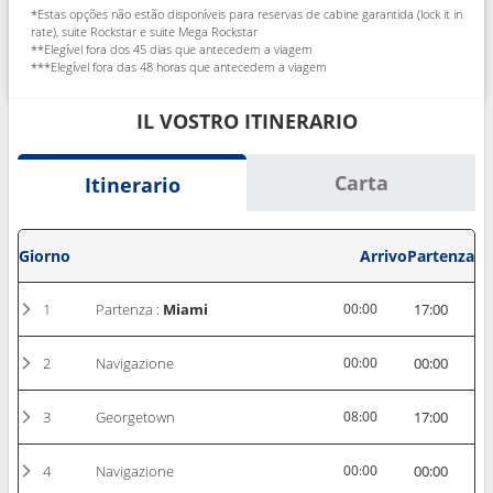
*Estas opções não estão disponíveis para reservas de cabine garantida (lock it in
rate), suite Rockstar e suite Mega Rockstar
**Elegível fora dos 45 dias que antecedem a viagem
***Elegível fora das 48 horas que antecedem a viagem
IL VOSTRO ITINERARIO
Carta
Itinerario
Giorno
Arrivo
Partenza
1
Partenza :
Miami
00:00
17:00
2
Navigazione
00:00
00:00
3
Georgetown
08:00
17:00
4
Navigazione
00:00
00:00