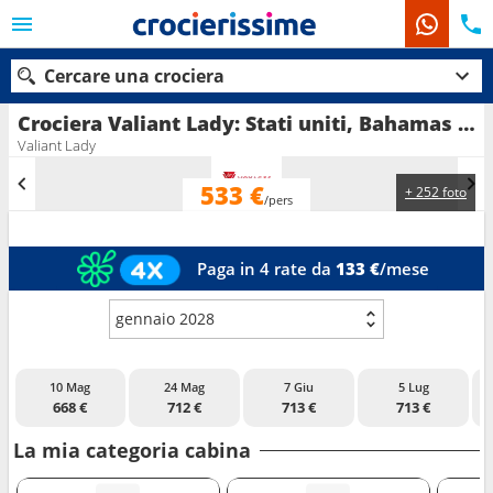
Cercare una crociera
Crociera Valiant Lady: Stati uniti, Bahamas in partenza da Miami
Valiant Lady
533 €
+ 252 foto
Le nostre destinazioni
/pers
Mesi di partenza
Paga in 4 rate da
133 €
/mese
Porti
Compagnie
gennaio 2028
Ricerca
10 Mag
24 Mag
7 Giu
5 Lug
668 €
712 €
713 €
713 €
La mia categoria cabina