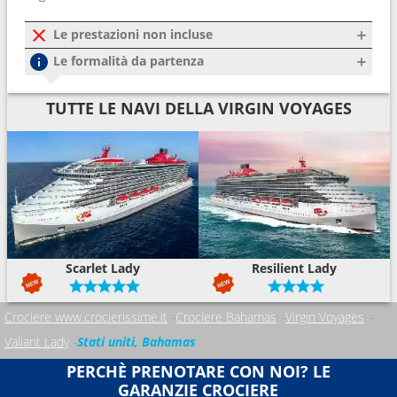
Le prestazioni non incluse
Le formalità da partenza
TUTTE LE NAVI DELLA VIRGIN VOYAGES
Scarlet Lady
Resilient Lady
Crociere www.crocierissime.it
Crociere Bahamas
Virgin Voyages
Valiant Lady
Stati uniti, Bahamas
PERCHÈ PRENOTARE CON NOI? LE
GARANZIE CROCIERE