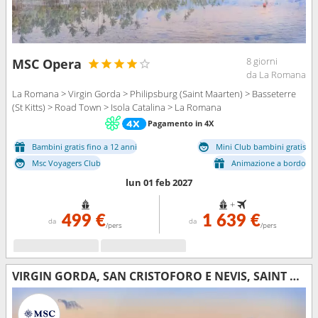
8 giorni
MSC Opera
da La Romana
La Romana > Virgin Gorda > Philipsburg (Saint Maarten) > Basseterre
(St Kitts) > Road Town > Isola Catalina > La Romana
Pagamento in 4X
Bambini gratis fino a 12 anni
Mini Club bambini gratis
Msc Voyagers Club
Animazione a bordo
lun 01 feb 2027
+
499 €
1 639 €
da
da
/pers
/pers
VIRGIN GORDA, SAN CRISTOFORO E NEVIS, SAINT MARTIN, REPUBBLICA DOMINICANA