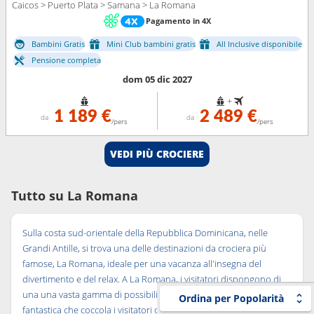
Caicos > Puerto Plata > Samana > La Romana
Pagamento in 4X
Bambini Gratis
Mini Club bambini gratis
All Inclusive disponibile
Pensione completa
dom 05 dic 2027
+
1 189 €
2 489 €
da
da
/pers
/pers
VEDI PIÙ CROCIERE
Tutto su La Romana
Sulla costa sud-orientale della Repubblica Dominicana, nelle
Grandi Antille, si trova una delle destinazioni da crociera più
famose, La Romana, ideale per una vacanza all'insegna del
divertimento e del relax. A La Romana, i visitatori dispongono di
una una vasta gamma di possibilità di intrattenimento. È una meta
Ordina per Popolarità
fantastica che coccola i visitatori con le sue stupende spiagge, le