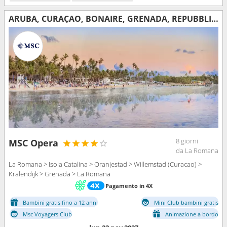
ARUBA, CURAÇAO, BONAIRE, GRENADA, REPUBBLICA DOMINICANA
8 giorni
MSC Opera
da La Romana
La Romana > Isola Catalina > Oranjestad > Willemstad (Curacao) >
Kralendijk > Grenada > La Romana
Pagamento in 4X
Bambini gratis fino a 12 anni
Mini Club bambini gratis
Msc Voyagers Club
Animazione a bordo