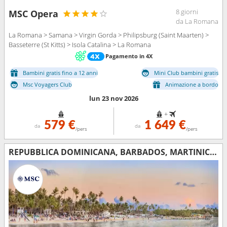
8 giorni
MSC Opera
da La Romana
La Romana > Samana > Virgin Gorda > Philipsburg (Saint Maarten) >
Basseterre (St Kitts) > Isola Catalina > La Romana
Pagamento in 4X
Bambini gratis fino a 12 anni
Mini Club bambini gratis
Msc Voyagers Club
Animazione a bordo
lun 23 nov 2026
+
579 €
1 649 €
da
da
/pers
/pers
REPUBBLICA DOMINICANA, BARBADOS, MARTINICA, ANTIGUA E BARBUDA, VIRGIN GORDA