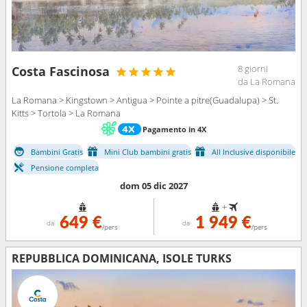
8 giorni
Costa Fascinosa
da La Romana
La Romana > Kingstown > Antigua > Pointe a pitre(Guadalupa) > St.
Kitts > Tortola > La Romana
Pagamento in 4X
Bambini Gratis
Mini Club bambini gratis
All Inclusive disponibile
Pensione completa
dom 05 dic 2027
+
649 €
1 949 €
da
da
/pers
/pers
REPUBBLICA DOMINICANA, ISOLE TURKS