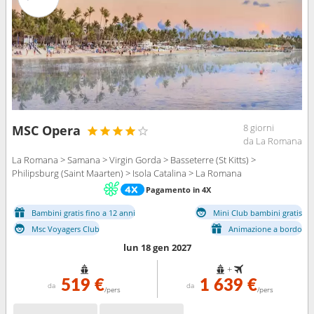
8 giorni
MSC Opera
da La Romana
La Romana > Samana > Virgin Gorda > Basseterre (St Kitts) >
Philipsburg (Saint Maarten) > Isola Catalina > La Romana
Pagamento in 4X
Bambini gratis fino a 12 anni
Mini Club bambini gratis
Msc Voyagers Club
Animazione a bordo
lun 18 gen 2027
+
519 €
1 639 €
da
da
/pers
/pers