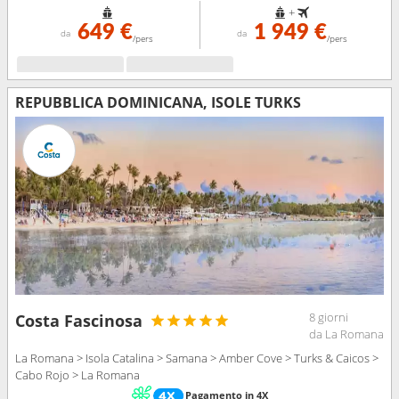
+
649 €
1 949 €
da
da
/pers
/pers
REPUBBLICA DOMINICANA, ISOLE TURKS
8 giorni
Costa Fascinosa
da La Romana
La Romana > Isola Catalina > Samana > Amber Cove > Turks & Caicos >
Cabo Rojo > La Romana
Pagamento in 4X