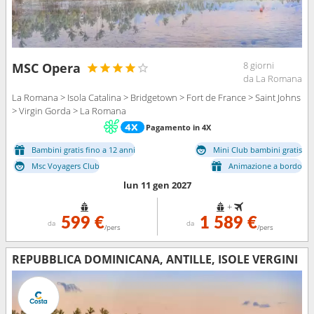
8 giorni
MSC Opera
da La Romana
La Romana > Isola Catalina > Bridgetown > Fort de France > Saint Johns
> Virgin Gorda > La Romana
Pagamento in 4X
Bambini gratis fino a 12 anni
Mini Club bambini gratis
Msc Voyagers Club
Animazione a bordo
lun 11 gen 2027
+
599 €
1 589 €
da
da
/pers
/pers
REPUBBLICA DOMINICANA, ANTILLE, ISOLE VERGINI