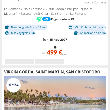
da La Romana
La Romana > Isola Catalina > Virgin Gorda > Philipsburg (Saint
Maarten) > Basseterre (St Kitts) > Saint Johns > La Romana
Pagamento in 4X
Bambini gratis fino a 12 anni
Mini Club bambini gratis
Msc Voyagers Club
Animazione a bordo
lun 15 nov 2027
499 €
da
/pers
VIRGIN GORDA, SAINT MARTIN, SAN CRISTOFORO E NEVIS, TORTOLA, REPUBBLICA DOMINICANA