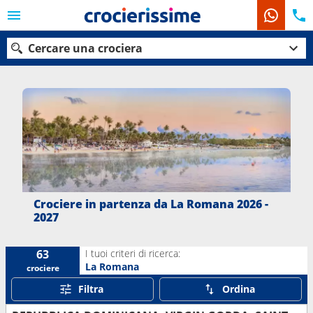
Cercare una crociera
Le nostre destinazioni
Mesi di partenza
Porti
Compagnie
Crociere in partenza da La Romana 2026 -
2027
Ricerca
I tuoi criteri di ricerca:
63
La Romana
crociere
Filtra
Ordina