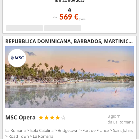
lun 22 nov 2027
569 €
da
/pers
REPUBBLICA DOMINICANA, BARBADOS, MARTINICA, ANTIGUA E BARBUDA, TORTOLA
8 giorni
MSC Opera
da La Romana
La Romana > Isola Catalina > Bridgetown > Fort de France > Saint Johns
> Road Town > La Romana