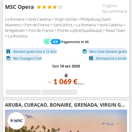
15 giorni
MSC Opera
da La Romana
La Romana > Isola Catalina > Virgin Gorda > Philipsburg (Saint
Maarten) > Fort de France > Saint Johns > La Romana > Isola Catalina >
Bridgetown > Fort de France > Pointe a pitre(Guadalupa) > Road Town
> La Romana
Pagamento in 4X
Bambini gratis fino a 12 anni
Mini Club bambini gratis
Msc Voyagers Club
Animazione a bordo
lun 18 set 2028
1 069 €
da
/pers
ARUBA, CURAÇAO, BONAIRE, GRENADA, VIRGIN GORDA, SAINT MARTIN, SAN CRISTOFORO E NEVIS, ANTIGUA E BARBUDA, REPUBBLICA DOMINICANA