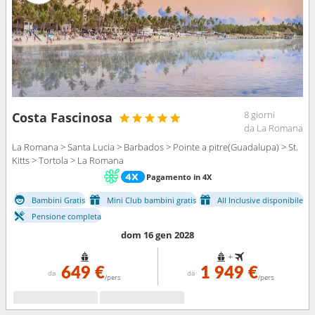
8 giorni
Costa Fascinosa
da La Romana
La Romana > Santa Lucia > Barbados > Pointe a pitre(Guadalupa) > St.
Kitts > Tortola > La Romana
Pagamento in 4X
Bambini Gratis
Mini Club bambini gratis
All Inclusive disponibile
Pensione completa
dom 16 gen 2028
+
649 €
1 949 €
da
da
/pers
/pers