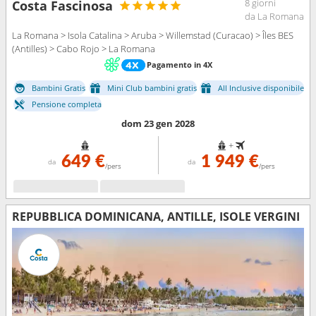
8 giorni
Costa Fascinosa
da La Romana
La Romana > Isola Catalina > Aruba > Willemstad (Curacao) > Îles BES
(Antilles) > Cabo Rojo > La Romana
Pagamento in 4X
Bambini Gratis
Mini Club bambini gratis
All Inclusive disponibile
Pensione completa
dom 23 gen 2028
+
649 €
1 949 €
da
da
/pers
/pers
REPUBBLICA DOMINICANA, ANTILLE, ISOLE VERGINI