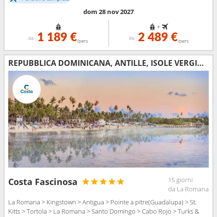
dom 28 nov 2027
+
1 189 €
2 489 €
da
da
/pers
/pers
REPUBBLICA DOMINICANA, ANTILLE, ISOLE VERGINI, ISOLE TURKS
15 giorni
Costa Fascinosa
da La Romana
La Romana > Kingstown > Antigua > Pointe a pitre(Guadalupa) > St.
Kitts > Tortola > La Romana > Santo Domingo > Cabo Rojo > Turks &