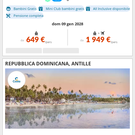
Bambini Gratis
Mini Club bambini gratis
All Inclusive disponibile
Pensione completa
dom 09 gen 2028
+
649 €
1 949 €
da
da
/pers
/pers
REPUBBLICA DOMINICANA, ANTILLE