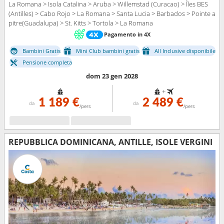
La Romana > Isola Catalina > Aruba > Willemstad (Curacao) > Îles BES
(Antilles) > Cabo Rojo > La Romana > Santa Lucia > Barbados > Pointe a
pitre(Guadalupa) > St. Kitts > Tortola > La Romana
Pagamento in 4X
Bambini Gratis
Mini Club bambini gratis
All Inclusive disponibile
Pensione completa
dom 23 gen 2028
+
1 189 €
2 489 €
da
da
/pers
/pers
REPUBBLICA DOMINICANA, ANTILLE, ISOLE VERGINI