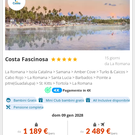
15 giorni
Costa Fascinosa
da La Romana
La Romana > Isola Catalina > Samana > Amber Cove > Turks & Caicos >
Cabo Rojo > La Romana > Santa Lucia > Barbados > Pointe a
pitre(Guadalupa) > St. Kitts > Tortola > La Romana
Pagamento in 4X
Bambini Gratis
Mini Club bambini gratis
All Inclusive disponibile
Pensione completa
dom 09 gen 2028
+
1 189 €
2 489 €
da
da
/pers
/pers