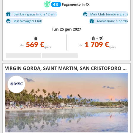
Pagamento in 4X
Bambini gratis fino a 12 anni
Mini Club bambini gratis
Msc Voyagers Club
Animazione a bordo
lun 25 gen 2027
+
569 €
1 709 €
da
da
/pers
/pers
VIRGIN GORDA, SAINT MARTIN, SAN CRISTOFORO E NEVIS, REPUBBLICA DOMINICANA