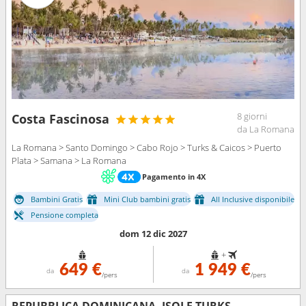
8 giorni
Costa Fascinosa
da La Romana
La Romana > Santo Domingo > Cabo Rojo > Turks & Caicos > Puerto
Plata > Samana > La Romana
Pagamento in 4X
Bambini Gratis
Mini Club bambini gratis
All Inclusive disponibile
Pensione completa
dom 12 dic 2027
+
649 €
1 949 €
da
da
/pers
/pers
REPUBBLICA DOMINICANA, ISOLE TURKS