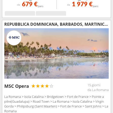
679 €
1 979 €
da
da
/pers
/pers
REPUBBLICA DOMINICANA, BARBADOS, MARTINICA, GUADALUPA, TORTOLA, VIRGIN GORDA, SAINT MARTIN, ANTIGUA E BARBUDA
15 giorni
MSC Opera
da La Romana
La Romana > Isola Catalina > Bridgetown > Fort de France > Pointe a
pitre(Guadalupa) > Road Town > La Romana > Isola Catalina > Virgin
Gorda > Philipsburg (Saint Maarten) > Fort de France > Saint Johns > La
Romana