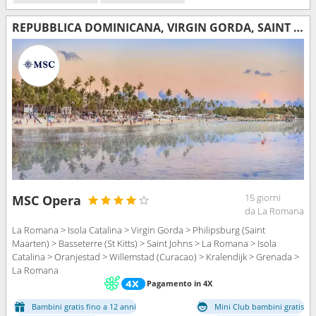
REPUBBLICA DOMINICANA, VIRGIN GORDA, SAINT MARTIN, SAN CRISTOFORO E NEVIS, ANTIGUA E BARBUDA, ARUBA, CURAÇAO, BONAIRE, GRENADA
15 giorni
MSC Opera
da La Romana
La Romana > Isola Catalina > Virgin Gorda > Philipsburg (Saint
Maarten) > Basseterre (St Kitts) > Saint Johns > La Romana > Isola
Catalina > Oranjestad > Willemstad (Curacao) > Kralendijk > Grenada >
La Romana
Pagamento in 4X
Bambini gratis fino a 12 anni
Mini Club bambini gratis