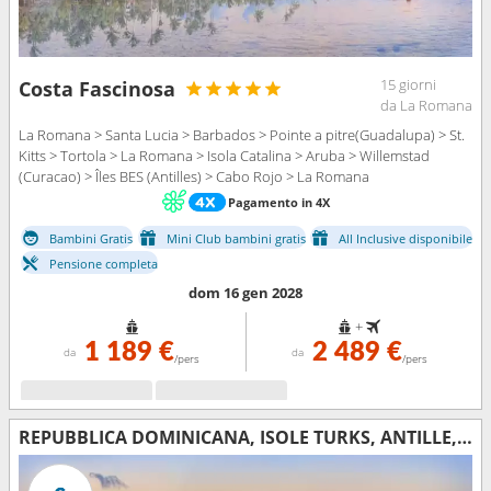
15 giorni
Costa Fascinosa
da La Romana
La Romana > Santa Lucia > Barbados > Pointe a pitre(Guadalupa) > St.
Kitts > Tortola > La Romana > Isola Catalina > Aruba > Willemstad
(Curacao) > Îles BES (Antilles) > Cabo Rojo > La Romana
Pagamento in 4X
Bambini Gratis
Mini Club bambini gratis
All Inclusive disponibile
Pensione completa
dom 16 gen 2028
+
1 189 €
2 489 €
da
da
/pers
/pers
REPUBBLICA DOMINICANA, ISOLE TURKS, ANTILLE, ISOLE VERGINI