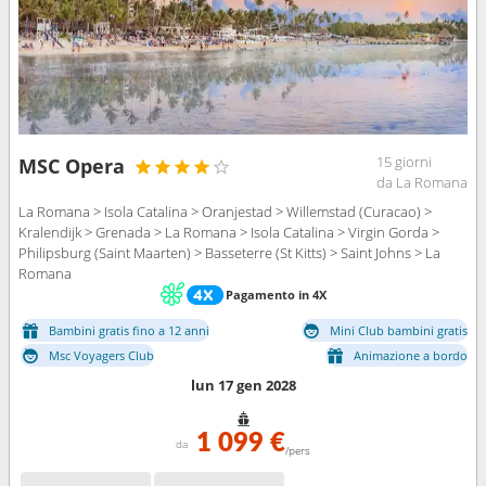
15 giorni
MSC Opera
da La Romana
La Romana > Isola Catalina > Oranjestad > Willemstad (Curacao) >
Kralendijk > Grenada > La Romana > Isola Catalina > Virgin Gorda >
Philipsburg (Saint Maarten) > Basseterre (St Kitts) > Saint Johns > La
Romana
Pagamento in 4X
Bambini gratis fino a 12 anni
Mini Club bambini gratis
Msc Voyagers Club
Animazione a bordo
lun 17 gen 2028
1 099 €
da
/pers