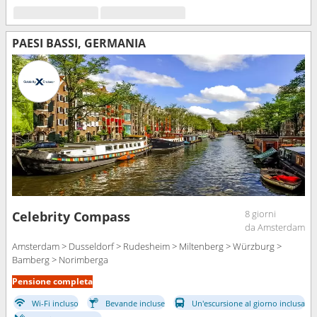
PAESI BASSI, GERMANIA
8 giorni
Celebrity Compass
da Amsterdam
Amsterdam > Dusseldorf > Rudesheim > Miltenberg > Würzburg >
Bamberg > Norimberga
Pensione completa
Wi-Fi incluso
Bevande incluse
Un'escursione al giorno inclusa