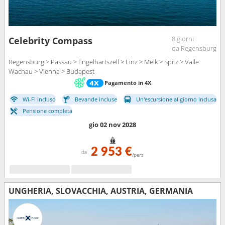
8 giorni
Celebrity Compass
da Regensburg
Regensburg > Passau > Engelhartszell > Linz > Melk > Spitz > Valle
Wachau > Vienna > Budapest
Pagamento in 4X
Wi-Fi incluso
Bevande incluse
Un'escursione al giorno inclusa
Pensione completa
gio 02 nov 2028
2 953 €
da
/pers
UNGHERIA, SLOVACCHIA, AUSTRIA, GERMANIA