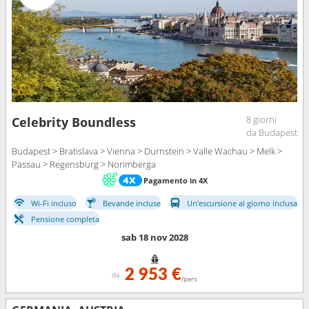
8 giorni
Celebrity Boundless
da Budapest
Budapest > Bratislava > Vienna > Durnstein > Valle Wachau > Melk >
Passau > Regensburg > Norimberga
Pagamento in 4X
Wi-Fi incluso
Bevande incluse
Un'escursione al giorno inclusa
Pensione completa
sab 18 nov 2028
2 953 €
da
/pers