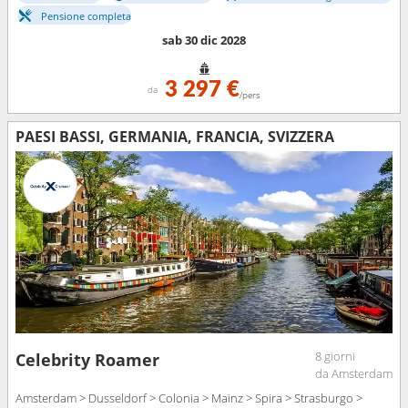
Pensione completa
sab 30 dic 2028
3 297 €
da
/pers
PAESI BASSI, GERMANIA, FRANCIA, SVIZZERA
8 giorni
Celebrity Roamer
da Amsterdam
Amsterdam > Dusseldorf > Colonia > Mainz > Spira > Strasburgo >