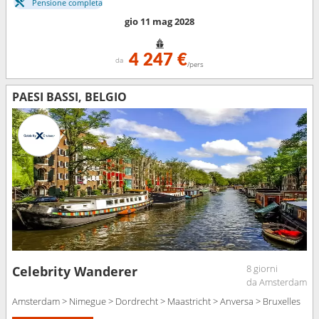
Pensione completa
gio 11 mag 2028
4 247 €
da
/pers
PAESI BASSI, BELGIO
8 giorni
Celebrity Wanderer
da Amsterdam
Amsterdam > Nimegue > Dordrecht > Maastricht > Anversa > Bruxelles