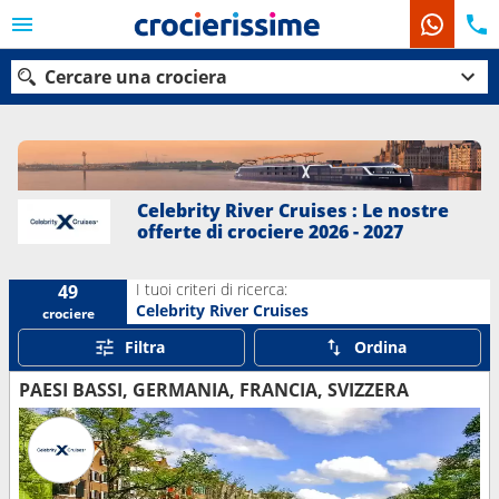
Cercare una crociera
Le nostre destinazioni
Celebrity River Cruises : Le nostre
offerte di crociere 2026 - 2027
Mesi di partenza
I tuoi criteri di ricerca:
49
Porti
Compagnie
Celebrity River Cruises
crociere
Filtra
Ordina
Ricerca
PAESI BASSI, GERMANIA, FRANCIA, SVIZZERA