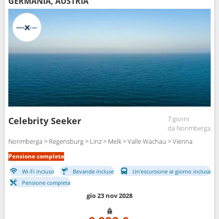
GERMANIA, AUSTRIA
7 giorni
Celebrity Seeker
da Norimberga
Norimberga > Regensburg > Linz > Melk > Valle Wachau > Vienna
Pensione completa
Wi-Fi incluso
Bevande incluse
Un'escursione al giorno inclusa
Pensione completa
gio 23 nov 2028