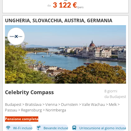
3 122 €
da
/pers
UNGHERIA, SLOVACCHIA, AUSTRIA, GERMANIA
8 giorni
Celebrity Compass
da Budapest
Budapest > Bratislava > Vienna > Durnstein > Valle Wachau > Melk >
Passau > Regensburg > Norimberga
Pensione completa
Wi-Fi incluso
Bevande incluse
Un'escursione al giorno inclusa