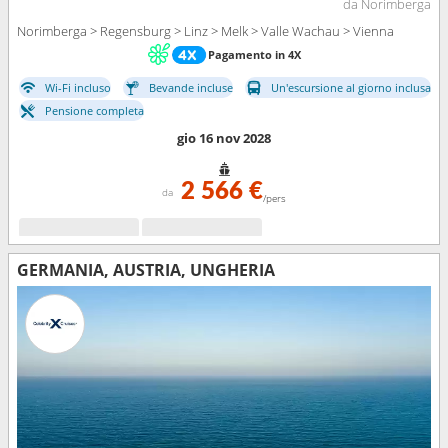
da Norimberga
Norimberga > Regensburg > Linz > Melk > Valle Wachau > Vienna
Pagamento in 4X
Wi-Fi incluso
Bevande incluse
Un'escursione al giorno inclusa
Pensione completa
gio 16 nov 2028
2 566 €
da
/pers
GERMANIA, AUSTRIA, UNGHERIA