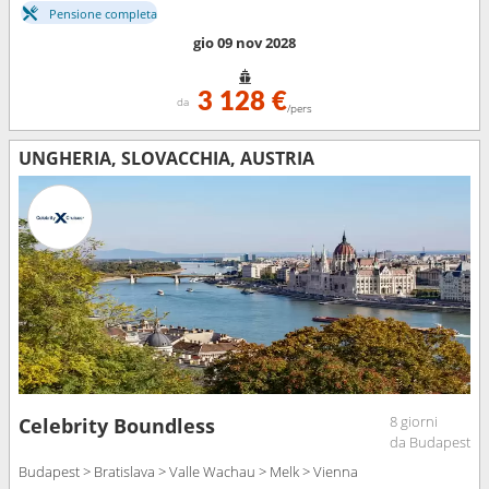
Pensione completa
gio 09 nov 2028
3 128 €
da
/pers
UNGHERIA, SLOVACCHIA, AUSTRIA
8 giorni
Celebrity Boundless
da Budapest
Budapest > Bratislava > Valle Wachau > Melk > Vienna