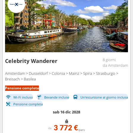
8 giorni
Celebrity Wanderer
da Amsterdam
Amsterdam > Dusseldorf > Colonia > Mainz > Spira > Strasburgo >
Breisach > Basilea
Pensione completa
Wi-Fi incluso
Bevande incluse
Un'escursione al giorno inclusa
Pensione completa
sab 16 dic 2028
3 772 €
da
/pers