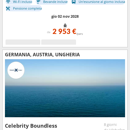
Wi-Fi incluso
Bevande incluse
Un'escursione al giorno inclusa
Pensione completa
gio 02 nov 2028
2 953 €
da
/pers
GERMANIA, AUSTRIA, UNGHERIA
8 giorni
Celebrity Boundless
da Vilshofen