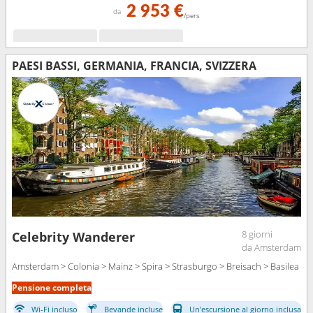
2 953 €
da
/pers
PAESI BASSI, GERMANIA, FRANCIA, SVIZZERA
8 giorni
Celebrity Wanderer
da Amsterdam
Amsterdam > Colonia > Mainz > Spira > Strasburgo > Breisach > Basilea
Pensione completa
Wi-Fi incluso
Bevande incluse
Un'escursione al giorno inclusa