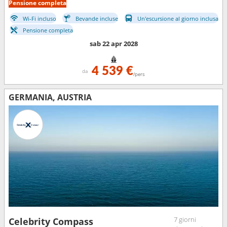
Pensione completa
Wi-Fi incluso
Bevande incluse
Un'escursione al giorno inclusa
Pensione completa
sab 22 apr 2028
4 539 €
da
/pers
GERMANIA, AUSTRIA
7 giorni
Celebrity Compass