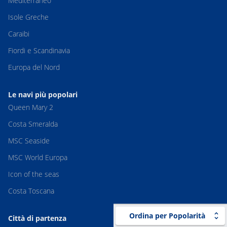
Mediterraneo
Isole Greche
Caraibi
Fiordi e Scandinavia
Europa del Nord
Le navi più popolari
Queen Mary 2
Costa Smeralda
MSC Seaside
MSC World Europa
Icon of the seas
Costa Toscana
Ordina per Popolarità
Città di partenza