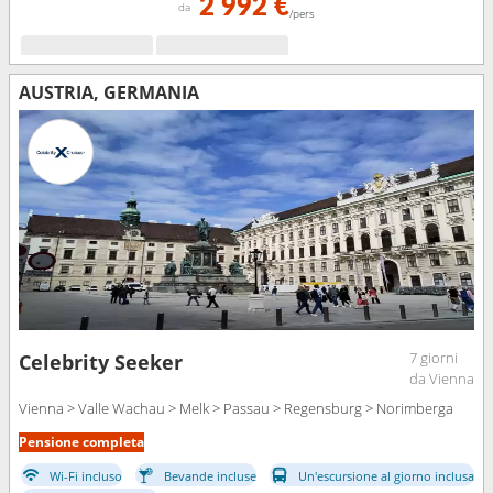
2 992 €
da
/pers
AUSTRIA, GERMANIA
7 giorni
Celebrity Seeker
da Vienna
Vienna > Valle Wachau > Melk > Passau > Regensburg > Norimberga
Pensione completa
Wi-Fi incluso
Bevande incluse
Un'escursione al giorno inclusa