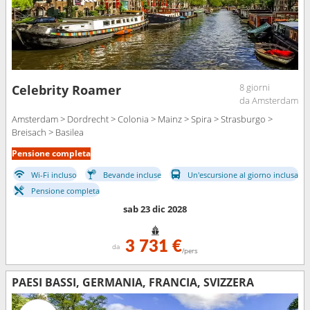
8 giorni
Celebrity Roamer
da Amsterdam
Amsterdam > Dordrecht > Colonia > Mainz > Spira > Strasburgo >
Breisach > Basilea
Pensione completa
Wi-Fi incluso
Bevande incluse
Un'escursione al giorno inclusa
Pensione completa
sab 23 dic 2028
3 731 €
da
/pers
PAESI BASSI, GERMANIA, FRANCIA, SVIZZERA