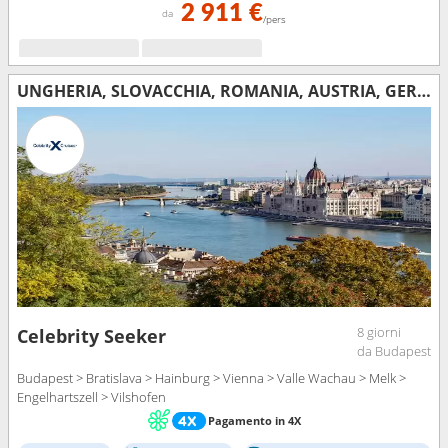
2 911 €
da
/pers
UNGHERIA, SLOVACCHIA, ROMANIA, AUSTRIA, GERMANIA
8 giorni
Celebrity Seeker
da Budapest
Budapest > Bratislava > Hainburg > Vienna > Valle Wachau > Melk >
Engelhartszell > Vilshofen
Pagamento in 4X