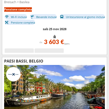
Breisach > Basilea
Pensione completa
Wi-Fi incluso
Bevande incluse
Un'escursione al giorno inclusa
Pensione completa
sab 25 nov 2028
3 603 €
da
/pers
PAESI BASSI, BELGIO