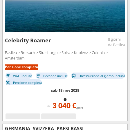
8 giorni
Celebrity Roamer
da Basilea
Basilea > Breisach > Strasburgo > Spira > Koblenz > Colonia >
Amsterdam
Pensione completa
Wi-Fi incluso
Bevande incluse
Un'escursione al giorno inclusa
Pensione completa
sab 18 nov 2028
3 040 €
da
/pers
GERMANIA, SVIZZERA, PAESI BASSI