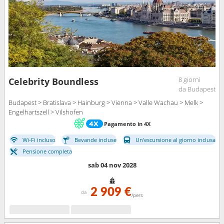
8 giorni
Celebrity Boundless
da Budapest
Budapest > Bratislava > Hainburg > Vienna > Valle Wachau > Melk >
Engelhartszell > Vilshofen
Pagamento in 4X
Wi-Fi incluso
Bevande incluse
Un'escursione al giorno inclusa
Pensione completa
sab 04 nov 2028
2 909 €
da
/pers