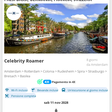
8 giorni
Celebrity Roamer
da Amsterdam
Amsterdam > Rotterdam > Colonia > Rudesheim > Spira > Strasburgo >
Breisach > Basilea
Pagamento in 4X
Wi-Fi incluso
Bevande incluse
Un'escursione al giorno inclusa
Pensione completa
sab 11 nov 2028