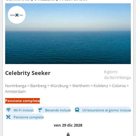
8 giorni
Celebrity Seeker
da Norimberga
Norimberga > Bamberg > Würzburg > Wertheim > Koblenz > Colonia >
Amsterdam
Pensione completa
Wi-Fi incluso
Bevande incluse
Un'escursione al giorno inclusa
Pensione completa
ven 29 dic 2028