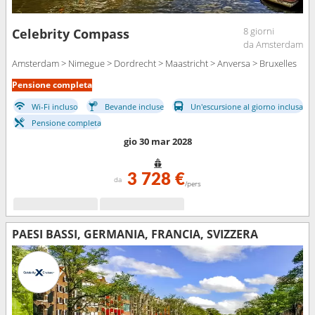
8 giorni
Celebrity Compass
da Amsterdam
Amsterdam > Nimegue > Dordrecht > Maastricht > Anversa > Bruxelles
Pensione completa
Wi-Fi incluso
Bevande incluse
Un'escursione al giorno inclusa
Pensione completa
gio 30 mar 2028
3 728 €
da
/pers
PAESI BASSI, GERMANIA, FRANCIA, SVIZZERA