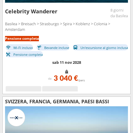
8 giorni
Celebrity Wanderer
da Basilea
Basilea > Breisach > Strasburgo > Spira > Koblenz > Colonia >
Amsterdam
Pensione completa
Wi-Fi incluso
Bevande incluse
Un'escursione al giorno inclusa
Pensione completa
sab 11 nov 2028
3 040 €
da
/pers
SVIZZERA, FRANCIA, GERMANIA, PAESI BASSI