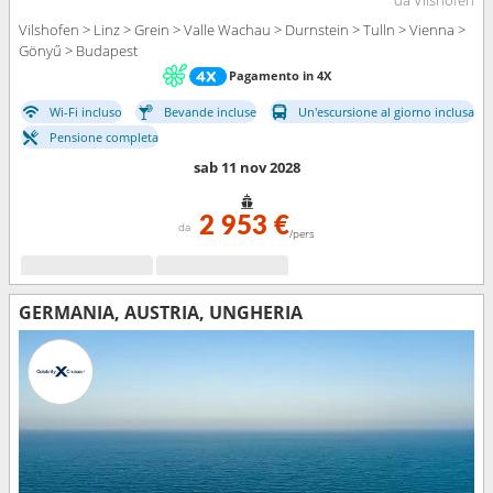
Vilshofen > Linz > Grein > Valle Wachau > Durnstein > Tulln > Vienna >
Gönyű > Budapest
Pagamento in 4X
Wi-Fi incluso
Bevande incluse
Un'escursione al giorno inclusa
Pensione completa
sab 11 nov 2028
2 953 €
da
/pers
GERMANIA, AUSTRIA, UNGHERIA