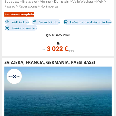
Budapest > Bratislava > Vienna > Durnstein > Valle Wachau > Melk >
Passau > Regensburg > Norimberga
Pensione completa
Wi-Fi incluso
Bevande incluse
Un'escursione al giorno inclusa
Pensione completa
gio 16 nov 2028
3 022 €
da
/pers
SVIZZERA, FRANCIA, GERMANIA, PAESI BASSI