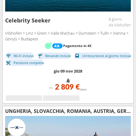
8 giorni
Celebrity Seeker
da Vilshofen
Vilshofen > Linz > Grein > Valle Wachau > Durnstein > Tulln > Vienna >
Gönyű > Budapest
Pagamento in 4X
Wi-Fi incluso
Bevande incluse
Un'escursione al giorno inclusa
Pensione completa
gio 09 nov 2028
2 809 €
da
/pers
UNGHERIA, SLOVACCHIA, ROMANIA, AUSTRIA, GERMANIA