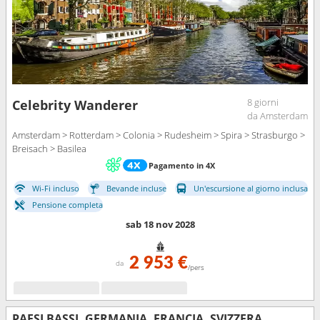
8 giorni
Celebrity Wanderer
da Amsterdam
Amsterdam > Rotterdam > Colonia > Rudesheim > Spira > Strasburgo >
Breisach > Basilea
Pagamento in 4X
Wi-Fi incluso
Bevande incluse
Un'escursione al giorno inclusa
Pensione completa
sab 18 nov 2028
2 953 €
da
/pers
PAESI BASSI, GERMANIA, FRANCIA, SVIZZERA