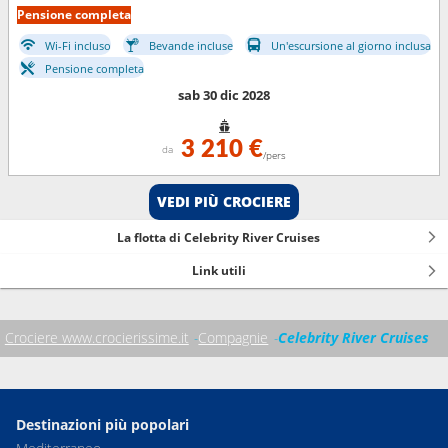
Pensione completa
Wi-Fi incluso
Bevande incluse
Un'escursione al giorno inclusa
Pensione completa
sab 30 dic 2028
3 210 €
da
/pers
VEDI PIÙ CROCIERE
La flotta di Celebrity River Cruises
Link utili
Crociere www.crocierissime.it
Compagnie
Celebrity River Cruises
Destinazioni più popolari