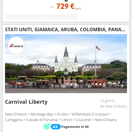
729 €
da
/pers
STATI UNITI, GIAMAICA, ARUBA, COLOMBIA, PANAMA, COSTA RICA, MESSICO
15 giorni
Carnival Liberty
da New Orleans
New Orleans > Montego Bay > Aruba > Willemstad (Curacao) >
Cartagena > Canale di Panama > Limon > Cozumel > New Orleans
Pagamento in 4X