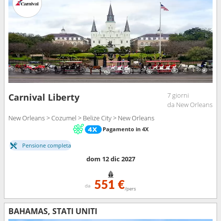
7 giorni
Carnival Liberty
da New Orleans
New Orleans > Cozumel > Belize City > New Orleans
Pagamento in 4X
Pensione completa
dom 12 dic 2027
551 €
da
/pers
BAHAMAS, STATI UNITI