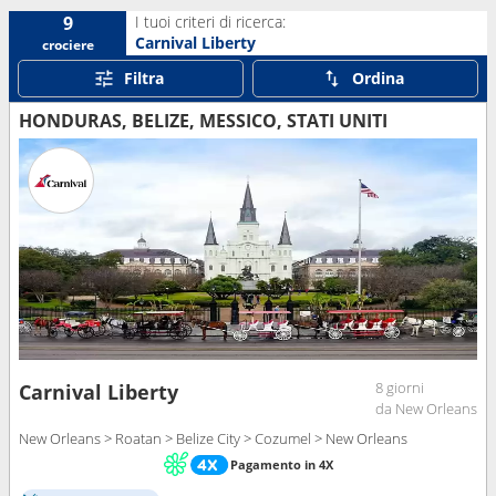
I tuoi criteri di ricerca:
9
Carnival Liberty
crociere
Filtra
Ordina
HONDURAS, BELIZE, MESSICO, STATI UNITI
8 giorni
Carnival Liberty
da New Orleans
New Orleans > Roatan > Belize City > Cozumel > New Orleans
Pagamento in 4X