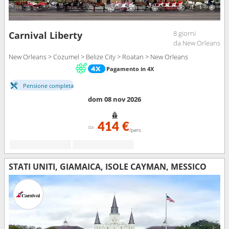
8 giorni
Carnival Liberty
da New Orleans
New Orleans > Cozumel > Belize City > Roatan > New Orleans
Pagamento in 4X
Pensione completa
dom 08 nov 2026
414 €
da
/pers
STATI UNITI, GIAMAICA, ISOLE CAYMAN, MESSICO