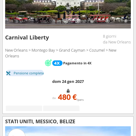
8 giorni
Carnival Liberty
da New Orleans
New Orleans > Montego Bay > Grand Cayman > Cozumel > New
Orleans
Pagamento in 4X
Pensione completa
dom 24 gen 2027
480 €
da
/pers
STATI UNITI, MESSICO, BELIZE