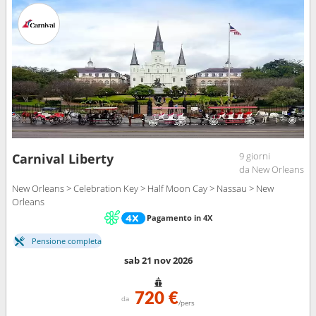
9 giorni
Carnival Liberty
da New Orleans
New Orleans > Celebration Key > Half Moon Cay > Nassau > New
Orleans
Pagamento in 4X
Pensione completa
sab 21 nov 2026
720 €
da
/pers