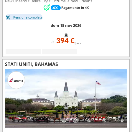
New Orleans > Belize City > Cozumel > New Orleans
Pagamento in 4X
Pensione completa
dom 15 nov 2026
394 €
da
/pers
STATI UNITI, BAHAMAS