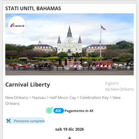
STATI UNITI, BAHAMAS
9 giorni
Carnival Liberty
da New Orleans
New Orleans > Nassau > Half Moon Cay > Celebration Key > New
Orleans
Pagamento in 4X
Pensione completa
sab 19 dic 2026