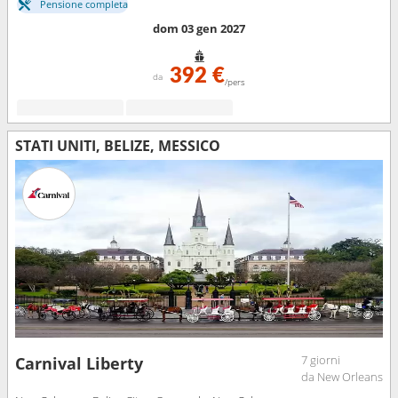
Pensione completa
dom 03 gen 2027
392 €
da
/pers
STATI UNITI, BELIZE, MESSICO
7 giorni
Carnival Liberty
da New Orleans