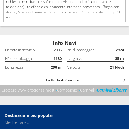
richiesta), mini bar - cassaforte - televisione - radio (fruibile tramite la
televisione) - telefono e collegamento Internet a pagamento - Bagno con
doccia, Aria condizionata autonoma e regolabile. Superficie da 13 mq a 16
mq.
Info Navi
Entrata in servizio:
2005
N° di passeggeri:
2974
N° di equipaggio:
1180
Larghezza:
35
m
Lunghezza:
290
m
Velocità:
21
Nodi
La flotta di Carnival
Crociere www.crocierissime.it
Compagnie
Carnival
Carnival Liberty
Destinazioni più popolari
Mediterraneo