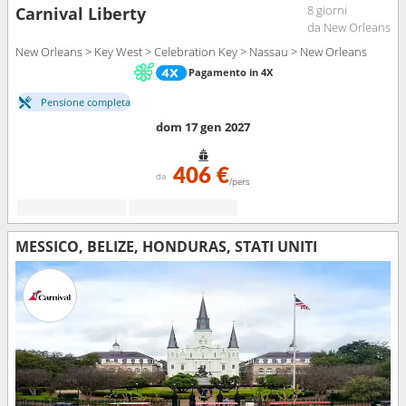
8 giorni
Carnival Liberty
da New Orleans
New Orleans > Key West > Celebration Key > Nassau > New Orleans
Pagamento in 4X
Pensione completa
dom 17 gen 2027
406 €
da
/pers
MESSICO, BELIZE, HONDURAS, STATI UNITI