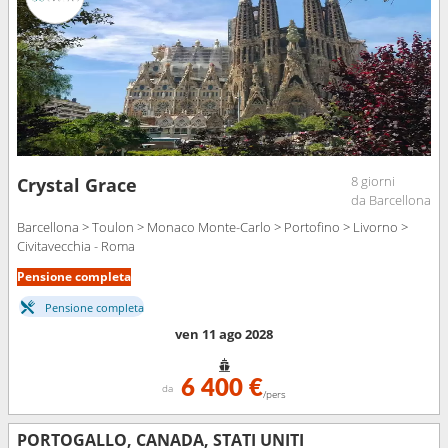
8 giorni
Crystal Grace
da Barcellona
Barcellona > Toulon > Monaco Monte-Carlo > Portofino > Livorno >
Civitavecchia - Roma
Pensione completa
Pensione completa
ven 11 ago 2028
6 400 €
da
/pers
PORTOGALLO, CANADA, STATI UNITI