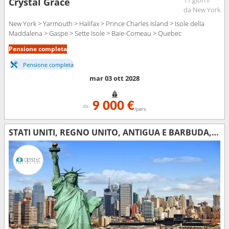
11 giorni
Crystal Grace
da New York
New York > Yarmouth > Halifax > Prince Charles Island > Isole della
Maddalena > Gaspe > Sette Isole > Baie-Comeau > Quebec
Pensione completa
Pensione completa
mar 03 ott 2028
9 000 €
da
/pers
STATI UNITI, REGNO UNITO, ANTIGUA E BARBUDA, GUADALUPA, SANTA LUCIA, ARUBA, GIAMAICA