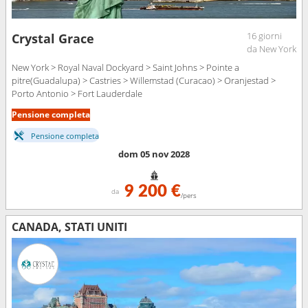
16 giorni
Crystal Grace
da New York
New York > Royal Naval Dockyard > Saint Johns > Pointe a
pitre(Guadalupa) > Castries > Willemstad (Curacao) > Oranjestad >
Porto Antonio > Fort Lauderdale
Pensione completa
Pensione completa
dom 05 nov 2028
9 200 €
da
/pers
CANADA, STATI UNITI