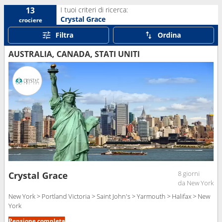
I tuoi criteri di ricerca:
13
Crystal Grace
crociere
Filtra
Ordina
AUSTRALIA, CANADA, STATI UNITI
8 giorni
Crystal Grace
da New York
New York > Portland Victoria > Saint John's > Yarmouth > Halifax > New
York
Pensione completa