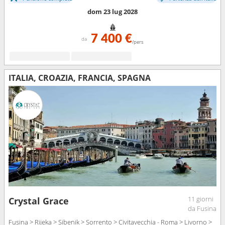
dom 23 lug 2028
7 400 €
da
/pers
ITALIA, CROAZIA, FRANCIA, SPAGNA
11 giorni
Crystal Grace
da Fusina
Fusina > Rijeka > Sibenik > Sorrento > Civitavecchia - Roma > Livorno >