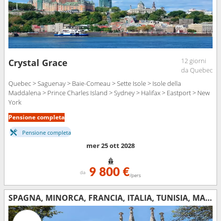
12 giorni
Crystal Grace
da Quebec
Quebec > Saguenay > Baie-Comeau > Sette Isole > Isole della
Maddalena > Prince Charles Island > Sydney > Halifax > Eastport > New
York
Pensione completa
Pensione completa
mer 25 ott 2028
9 800 €
da
/pers
SPAGNA, MINORCA, FRANCIA, ITALIA, TUNISIA, MAROCCO, PORTOGALLO