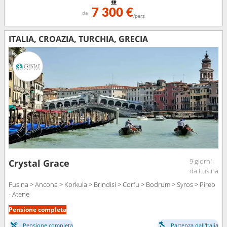
7 300 €
da
/pers
ITALIA, CROAZIA, TURCHIA, GRECIA
9 giorni
Crystal Grace
da Fusina
Fusina > Ancona > Korkula > Brindisi > Corfu > Bodrum > Syros > Pireo
- Atene
Pensione completa
Pensione completa
Partenza dall'Italia