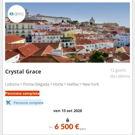
12 giorni
Crystal Grace
da Lisbona
Lisbona > Ponta Delgada > Horta > Halifax > New York
Pensione completa
Pensione completa
ven 15 set 2028
6 500 €
da
/pers