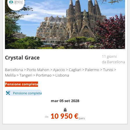
11 giorni
Crystal Grace
da Barcellona
Barcellona > Porto Mahon > Ajaccio > Cagliari > Palermo > Tunisi >
Melilla > Tangeri > Portimao > Lisbona
Pensione completa
Pensione completa
mar 05 set 2028
10 950 €
da
/pers