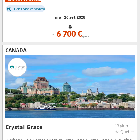
Pensione completa
mar 26 set 2028
6 700 €
da
/pers
CANADA
13 giorni
Crystal Grace
da Quebec