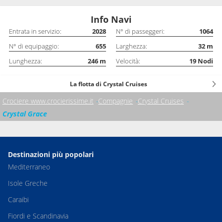
Info Navi
Entrata in servizio:
2028
N° di passeggeri:
1064
N° di equipaggio:
655
Larghezza:
32
m
Lunghezza:
246
m
Velocità:
19
Nodi
La flotta di Crystal Cruises
Crociere www.crocierissime.it
Compagnie
Crystal Cruises
Crystal Grace
Destinazioni più popolari
Mediterraneo
Isole Greche
Caraibi
Fiordi e Scandinavia