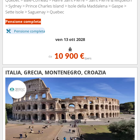
Quebec > Baie-Comeau > Havre Saint Pierre > Saint Pierre & Miquelon
> Sydney > Prince Charles Island > Isole della Maddalena > Gaspe >
Sette Isole > Saguenay > Quebec
Pensione completa
Pensione completa
ven 13 ott 2028
10 900 €
da
/pers
ITALIA, GRECIA, MONTENEGRO, CROAZIA