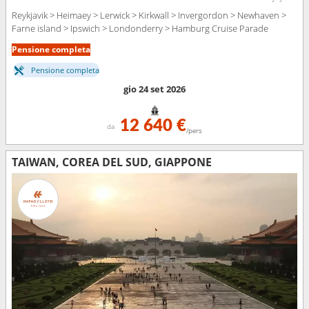
Reykjavik > Heimaey > Lerwick > Kirkwall > Invergordon > Newhaven >
Farne island > Ipswich > Londonderry > Hamburg Cruise Parade
Pensione completa
Pensione completa
gio 24 set 2026
12 640 €
da
/pers
TAIWAN, COREA DEL SUD, GIAPPONE