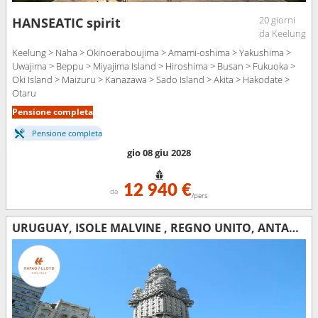
20 giorni
HANSEATIC spirit
da Keelung
Keelung > Naha > Okinoeraboujima > Amami-oshima > Yakushima >
Uwajima > Beppu > Miyajima Island > Hiroshima > Busan > Fukuoka >
Oki Island > Maizuru > Kanazawa > Sado Island > Akita > Hakodate >
Otaru
Pensione completa
Pensione completa
gio 08 giu 2028
12 940 €
da
/pers
URUGUAY, ISOLE MALVINE , REGNO UNITO, ANTARTICO, ARGENTINA