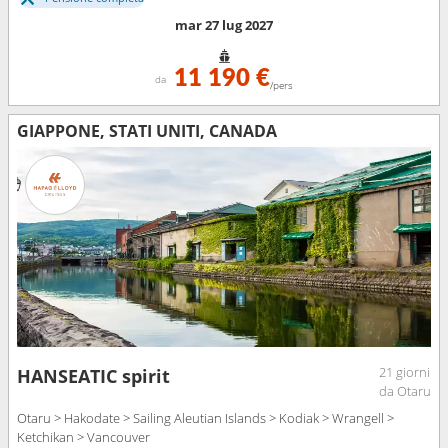
mar 27 lug 2027
11 190 €
da
/pers
GIAPPONE, STATI UNITI, CANADA
21 giorni
HANSEATIC spirit
da Otaru
Otaru > Hakodate > Sailing Aleutian Islands > Kodiak > Wrangell >
Ketchikan > Vancouver