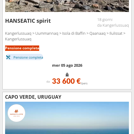
18 giorni
HANSEATIC spirit
da Kangerlussuaq
Kangerlussuaq > Uummannaq > Isola di Baffin > Qaanaaq > Ilulissat >
Kangerlussuaq
Pensione completa
Pensione completa
mer 05 ago 2026
33 600 €
da
/pers
CAPO VERDE, URUGUAY