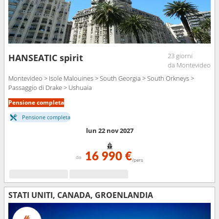
23 giorni
HANSEATIC spirit
da Montevideo
Montevideo > Isole Malouines > South Georgia > South Orkneys >
Passaggio di Drake > Ushuaia
Pensione completa
Pensione completa
lun 22 nov 2027
16 990 €
da
/pers
STATI UNITI, CANADA, GROENLANDIA