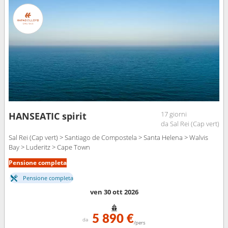
17 giorni
HANSEATIC spirit
da Sal Rei (Cap vert)
Sal Rei (Cap vert) > Santiago de Compostela > Santa Helena > Walvis
Bay > Luderitz > Cape Town
Pensione completa
Pensione completa
ven 30 ott 2026
5 890 €
da
/pers