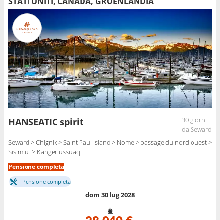
STATI UNITI, CANADA, GROENLANDIA
30 giorni
HANSEATIC spirit
da Seward
Seward > Chignik > Saint Paul Island > Nome > passage du nord ouest >
Sisimiut > Kangerlussuaq
Pensione completa
Pensione completa
dom 30 lug 2028