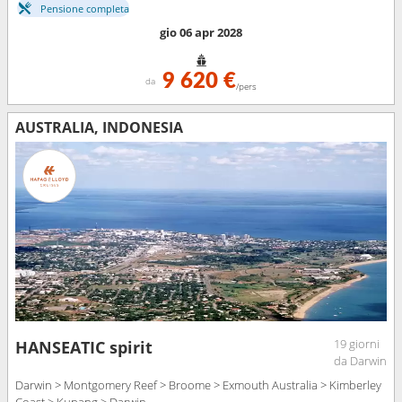
Pensione completa
gio 06 apr 2028
9 620 €
da
/pers
AUSTRALIA, INDONESIA
19 giorni
HANSEATIC spirit
da Darwin
Darwin > Montgomery Reef > Broome > Exmouth Australia > Kimberley