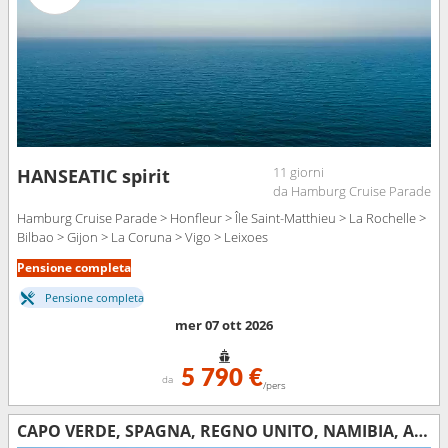
11 giorni
HANSEATIC spirit
da Hamburg Cruise Parade
Hamburg Cruise Parade > Honfleur > Île Saint-Matthieu > La Rochelle >
Bilbao > Gijon > La Coruna > Vigo > Leixoes
Pensione completa
Pensione completa
mer 07 ott 2026
5 790 €
da
/pers
CAPO VERDE, SPAGNA, REGNO UNITO, NAMIBIA, AFRICA DEL SUD