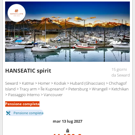
15 giorni
HANSEATIC spirit
da Seward
Seward > Katmai > Homer > Kodiak > Hubard (Ghiacciaio) > Chichagof
Island > Tracy arm > Île Kupreanof > Petersburg > Wrangell > Ketchikan
> Passaggio Interno > Vancouver
Pensione completa
Pensione completa
mar 13 lug 2027