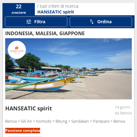
I tuoi criteri di ricerca:
22
HANSEATIC spirit
crociere
Filtra
Ordina
INDONESIA, MALESIA, GIAPPONE
14 giorni
HANSEATIC spirit
da Benoa
Benoa > Gili Air > Komodo > Bitung > Sandakan > Parepare > Benoa
Pensione completa