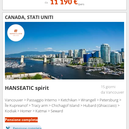
11 190 €
da
/pers
CANADA, STATI UNITI
15 giorni
HANSEATIC spirit
da Vancouver
Vancouver > Passaggio Interno > Ketchikan > Wrangell > Petersburg >
Île Kupreanof > Tracy arm > Chichagof Island > Hubard (Ghiacciaio) >
Kodiak > Homer > Katmai > Seward
Pensione completa
Pensione completa