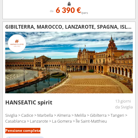
6 390 €
da
/pers
GIBILTERRA, MAROCCO, LANZAROTE, SPAGNA, ISLANDA
13 giorni
HANSEATIC spirit
da Siviglia
Siviglia > Cadice > Marbella > Almeria > Melilla > Gibilterra > Tangeri >
Casablanca > Lanzarote > La Gomera > Île Saint-Matthieu
Pensione completa