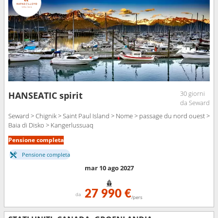
30 giorni
HANSEATIC spirit
da Seward
Seward > Chignik > Saint Paul Island > Nome > passage du nord ouest >
Baia di Disko > Kangerlussuaq
Pensione completa
Pensione completa
mar 10 ago 2027
27 990 €
da
/pers