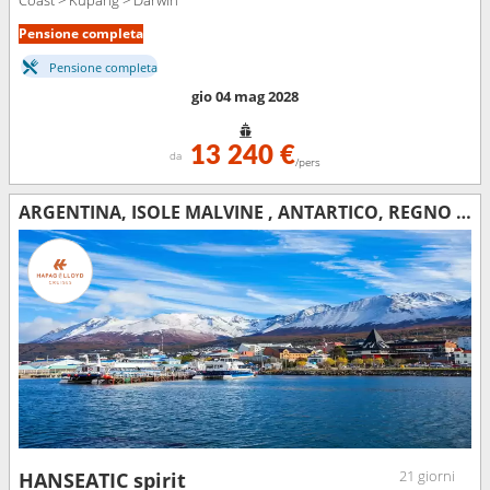
Coast > Kupang > Darwin
Pensione completa
Pensione completa
gio 04 mag 2028
13 240 €
da
/pers
ARGENTINA, ISOLE MALVINE , ANTARTICO, REGNO UNITO
21 giorni
HANSEATIC spirit