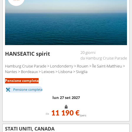
20 giorni
HANSEATIC spirit
da Hamburg Cruise Parade
Hamburg Cruise Parade > Londonderry > Rouen > Île Saint-Matthieu >
Nantes > Bordeaux > Leixoes > Lisbona > Siviglia
Pensione completa
Pensione completa
lun 27 set 2027
11 190 €
da
/pers
STATI UNITI, CANADA