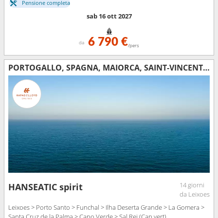
Pensione completa
sab 16 ott 2027
6 790 €
da
/pers
PORTOGALLO, SPAGNA, MAIORCA, SAINT-VINCENT E LE GRENADINE, CAPO VERDE
14 giorni
HANSEATIC spirit
da Leixoes
Leixoes > Porto Santo > Funchal > Ilha Deserta Grande > La Gomera >
Santa Cruz de la Palma > Capo Verde > Sal Rei (Cap vert)