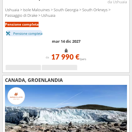
da Ushuaia
Ushuaia > Isole Malouines > South Georgia > South Orkneys >
Passaggio di Drake > Ushuaia
Pensione completa
Pensione completa
mar 14 dic 2027
17 990 €
da
/pers
CANADA, GROENLANDIA