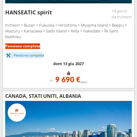
14 giorni
HANSEATIC spirit
da Incheon
Incheon > Busan > Fukuoka > Hiroshima > Miyajima Island > Beppu >
Maizuru > Kanazawa > Sado Island > Akita > Hakodate > Île Saint-
Matthieu
Pensione completa
Pensione completa
dom 13 giu 2027
9 690 €
da
/pers
CANADA, STATI UNITI, ALBANIA