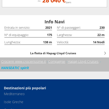
28 040 €
da
/pers
Info Navi
Entrata in servizio:
2021
N° di passeggeri:
230
N° di equipaggio:
175
Larghezza:
22
m
Lunghezza:
138
m
Velocità:
14
Nodi
La flotta di Hapag-Lloyd Cruises
Crociere www.crocierissime.it
Compagnie
Hapag-Lloyd Cruises
HANSEATIC spirit
Destinazioni più popolari
Mediterraneo
Isole Greche