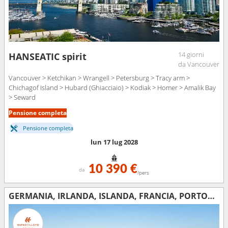
14 giorni
HANSEATIC spirit
da Vancouver
Vancouver > Ketchikan > Wrangell > Petersburg > Tracy arm >
Chichagof Island > Hubard (Ghiacciaio) > Kodiak > Homer > Amalik Bay
> Seward
Pensione completa
Pensione completa
lun 17 lug 2028
10 390 €
da
/pers
GERMANIA, IRLANDA, ISLANDA, FRANCIA, PORTOGALLO, SPAGNA