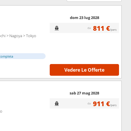
dom 23 lug 2028
811 €
da
/pers
chi > Nagoya > Tokyo
completa
Vedere Le Offerte
sab 27 mag 2028
911 €
da
/pers
yo