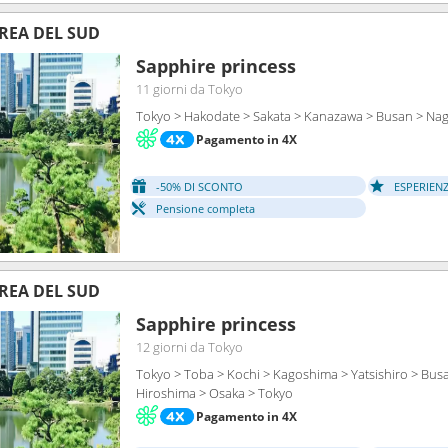
REA DEL SUD
Sapphire princess
11 giorni
da Tokyo
Tokyo > Hakodate > Sakata > Kanazawa > Busan > Nag
Pagamento in 4X
-50% DI SCONTO
ESPERIEN
Pensione completa
REA DEL SUD
Sapphire princess
12 giorni
da Tokyo
Tokyo > Toba > Kochi > Kagoshima > Yatsishiro > Bus
Hiroshima > Osaka > Tokyo
Pagamento in 4X