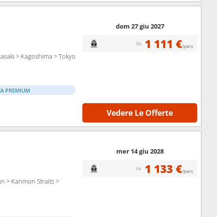
dom 27 giu 2027
1 111 €
da
/pers
asaki > Kagoshima > Tokyo
ZA PREMIUM
Vedere Le Offerte
mer 14 giu 2028
1 133 €
da
/pers
an > Kanmon Straits >