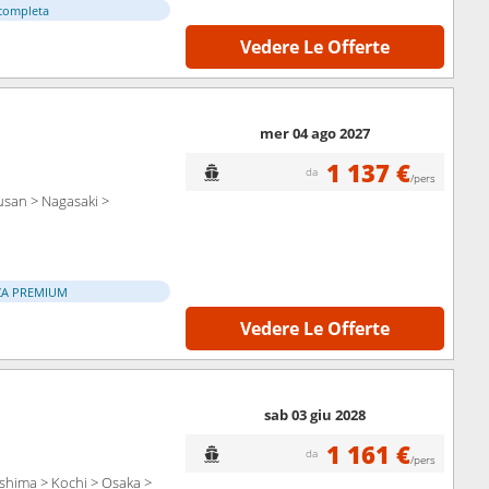
completa
Vedere Le Offerte
mer 04 ago 2027
1 137 €
da
/pers
usan > Nagasaki >
ZA PREMIUM
Vedere Le Offerte
sab 03 giu 2028
1 161 €
da
/pers
oshima > Kochi > Osaka >