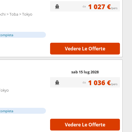
1 027 €
da
/pers
chi > Toba > Tokyo
completa
Vedere Le Offerte
sab 15 lug 2028
1 036 €
da
/pers
Tokyo
completa
Vedere Le Offerte