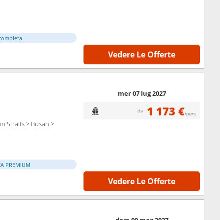
completa
Vedere Le Offerte
mer 07 lug 2027
1 173 €
da
/pers
 Straits > Busan >
ZA PREMIUM
Vedere Le Offerte