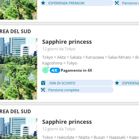
ESPERIENZA PREMIUM
Pensione 
REA DEL SUD
Sapphire princess
12 giorni
da Tokyo
Tokyo > Akita > Sakata > Kanazawa > Sakai-Minato > B
Kagoshima > Tokyo
Pagamento in 4X
-50% DI SCONTO
ESPERIEN
Pensione completa
REA DEL SUD
Sapphire princess
12 giorni
da Tokyo
Tokyo > Hakodate > Niigita > Busan > Nagasaki > Kag