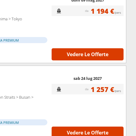
dom 09 mag 2027
1 194 €
da
/pers
hima > Tokyo
ZA PREMIUM
Vedere Le Offerte
sab 24 lug 2027
1 257 €
da
/pers
 Straits > Busan >
ZA PREMIUM
Vedere Le Offerte