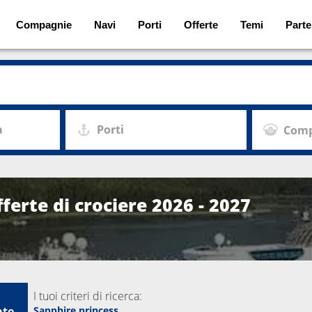
Compagnie
Navi
Porti
Offerte
Temi
Parte
a
Porti
Comp
ferte di crociere 2026 - 2027
I tuoi criteri di ricerca:
ate
Sapphire princess