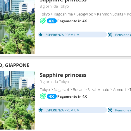
8 giorni
da Tokyo
Tokyo > Kagoshima > Seogwipo > Kanmon Straits > Ko
Pagamento in 4X
ESPERIENZA PREMIUM
Pensione 
D, GIAPPONE
Sapphire princess
9 giorni
da Tokyo
Tokyo > Nagasaki > Busan > Sakai-Minato > Aomori > 
Pagamento in 4X
ESPERIENZA PREMIUM
Pensione 