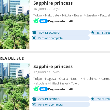
Sapphire princess
10 giorni
da Tokyo
Tokyo > Hakodate > Niigita > Busan > Sasebo > Kagos
Pagamento in 4X
-50% DI SCONTO
ESPERIEN
Pensione completa
REA DEL SUD
Sapphire princess
12 giorni
da Tokyo
Tokyo > Nagoya > Osaka > Kochi > Hiroshima > Kanmon
Hakodate > hittachinaka > Tokyo
Pagamento in 4X
-50% DI SCONTO
ESPERIEN
Pensione completa