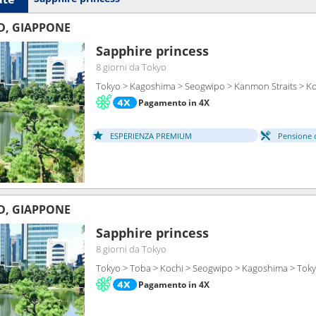
D, GIAPPONE
Sapphire princess
8 giorni
da Tokyo
Tokyo > Kagoshima > Seogwipo > Kanmon Straits > Ko
Pagamento in 4X
ESPERIENZA PREMIUM
Pensione 
D, GIAPPONE
Sapphire princess
8 giorni
da Tokyo
Tokyo > Toba > Kochi > Seogwipo > Kagoshima > Tok
Pagamento in 4X