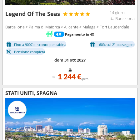
14 giorni
Legend Of The Seas
da Barcellona
Barcellona > Palma di Maiorca > Alicante > Malaga > Fort Lauderdale
Pagamento in 4X
Fino a 900€ di sconto per cabina
-60% sul 2° passeggero
Pensione completa
dom 31 ott 2027
1 244 €
da
/pers
STATI UNITI, SPAGNA