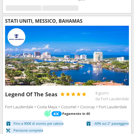
STATI UNITI, MESSICO, BAHAMAS
8 giorni
Legend Of The Seas
da Fort Lauderdale
Fort Lauderdale > Costa Maya > Cozumel > Cococay > Fort Lauderdale
Pagamento in 4X
Fino a 900€ di sconto per cabina
-60% sul 2° passeggero
Pensione completa