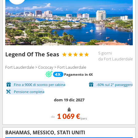
5 giorni
Legend Of The Seas
da Fort Lauderdale
Fort Lauderdale > Cococay > Fort Lauderdale
Pagamento in 4X
Fino a 900€ di sconto per cabina
-60% sul 2° passeggero
Pensione completa
dom 19 dic 2027
1 069 €
da
/pers
BAHAMAS, MESSICO, STATI UNITI