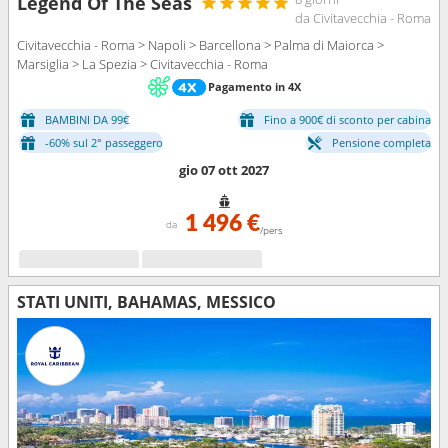
Legend Of The Seas
da Civitavecchia - Roma
Civitavecchia - Roma > Napoli > Barcellona > Palma di Maiorca >
Marsiglia > La Spezia > Civitavecchia - Roma
Pagamento in 4X
BAMBINI DA 99€
Fino a 900€ di sconto per cabina
-60% sul 2° passeggero
Pensione completa
gio 07 ott 2027
1 496 €
da
/pers
STATI UNITI, BAHAMAS, MESSICO