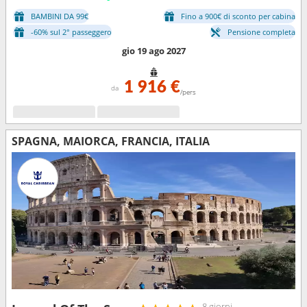
BAMBINI DA 99€
Fino a 900€ di sconto per cabina
-60% sul 2° passeggero
Pensione completa
gio 19 ago 2027
1 916 €
da
/pers
SPAGNA, MAIORCA, FRANCIA, ITALIA
8 giorni