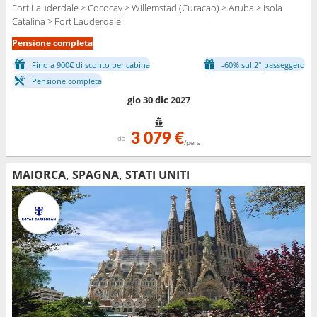
Fort Lauderdale > Cococay > Willemstad (Curacao) > Aruba > Isola
Catalina > Fort Lauderdale
Pensione completa
Fino a 900€ di sconto per cabina
-60% sul 2° passeggero
Pensione completa
gio 30 dic 2027
3 079 €
da
/pers
MAIORCA, SPAGNA, STATI UNITI