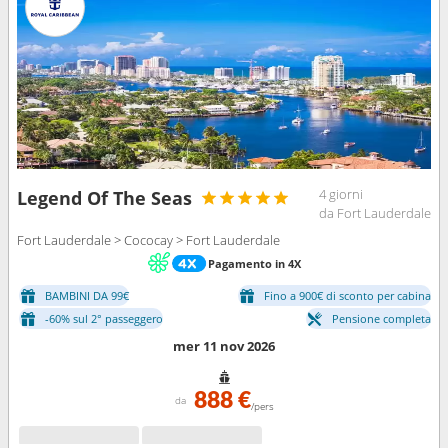
4 giorni
Legend Of The Seas
da Fort Lauderdale
Fort Lauderdale > Cococay > Fort Lauderdale
Pagamento in 4X
BAMBINI DA 99€
Fino a 900€ di sconto per cabina
-60% sul 2° passeggero
Pensione completa
mer 11 nov 2026
888 €
da
/pers