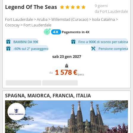
9 giorni
Legend Of The Seas
da Fort Lauderdale
Fort Lauderdale > Aruba > Willemstad (Curacao) > Isola Catalina >
Cococay > Fort Lauderdale
Pagamento in 4X
BAMBINI DA 99€
Fino a 900€ di sconto per cabina
-60% sul 2° passeggero
Pensione completa
sab 23 gen 2027
1 578 €
da
/pers
SPAGNA, MAIORCA, FRANCIA, ITALIA