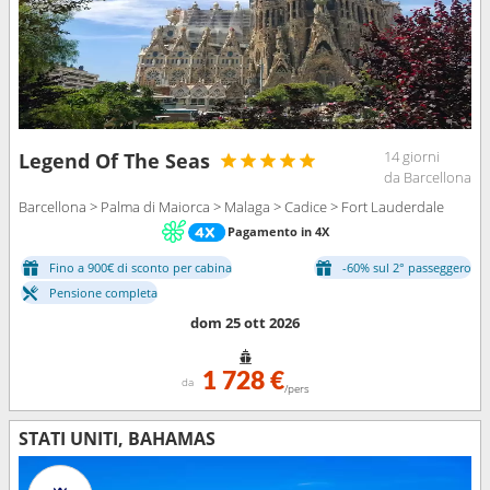
14 giorni
Legend Of The Seas
da Barcellona
Barcellona > Palma di Maiorca > Malaga > Cadice > Fort Lauderdale
Pagamento in 4X
Fino a 900€ di sconto per cabina
-60% sul 2° passeggero
Pensione completa
dom 25 ott 2026
1 728 €
da
/pers
STATI UNITI, BAHAMAS