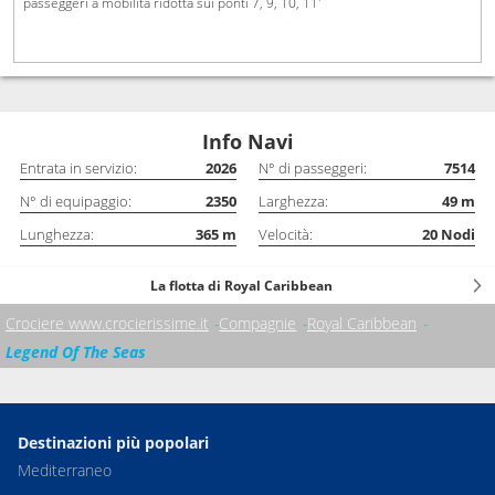
passeggeri a mobilità ridotta sui ponti 7, 9, 10, 11'
Info Navi
Entrata in servizio:
2026
N° di passeggeri:
7514
N° di equipaggio:
2350
Larghezza:
49
m
Lunghezza:
365
m
Velocità:
20
Nodi
La flotta di Royal Caribbean
Crociere www.crocierissime.it
Compagnie
Royal Caribbean
Legend Of The Seas
Destinazioni più popolari
Mediterraneo