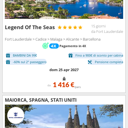
15 giorni
Legend Of The Seas
da Fort Lauderdale
Fort Lauderdale > Cadice > Malaga > Alicante > Barcellona
Pagamento in 4X
BAMBINI DA 99€
Fino a 900€ di sconto per cabina
-60% sul 2° passeggero
Pensione completa
dom 25 apr 2027
1 416 €
da
/pers
MAIORCA, SPAGNA, STATI UNITI