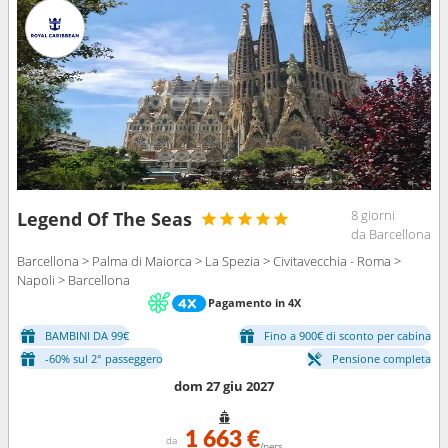
8 giorni
Legend Of The Seas
da Barcellona
Barcellona > Palma di Maiorca > La Spezia > Civitavecchia - Roma >
Napoli > Barcellona
Pagamento in 4X
BAMBINI DA 99€
Fino a 900€ di sconto per cabina
-60% sul 2° passeggero
Pensione completa
dom 27 giu 2027
1 663 €
da
/pers