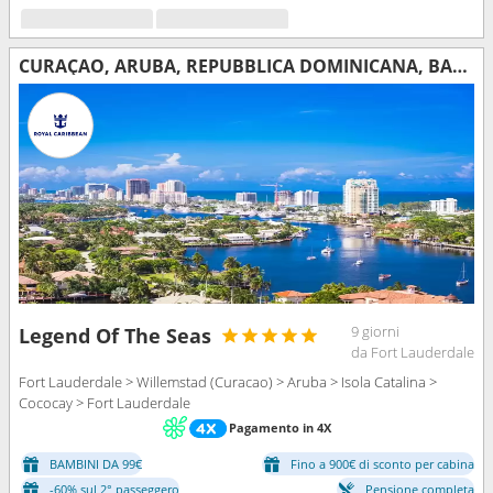
CURAÇAO, ARUBA, REPUBBLICA DOMINICANA, BAHAMAS, STATI UNITI
9 giorni
Legend Of The Seas
da Fort Lauderdale
Fort Lauderdale > Willemstad (Curacao) > Aruba > Isola Catalina >
Cococay > Fort Lauderdale
Pagamento in 4X
BAMBINI DA 99€
Fino a 900€ di sconto per cabina
-60% sul 2° passeggero
Pensione completa