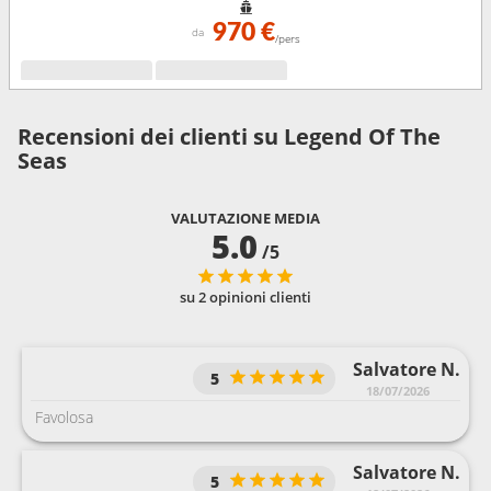
970 €
da
/pers
Recensioni dei clienti su Legend Of The
Seas
VALUTAZIONE MEDIA
5.0
/5
su 2 opinioni clienti
Salvatore N.
5
18/07/2026
Favolosa
Salvatore N.
5