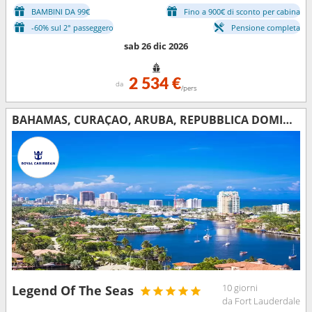
BAMBINI DA 99€
Fino a 900€ di sconto per cabina
-60% sul 2° passeggero
Pensione completa
sab 26 dic 2026
2 534 €
da
/pers
BAHAMAS, CURAÇAO, ARUBA, REPUBBLICA DOMINICANA, STATI UNITI
10 giorni
Legend Of The Seas
da Fort Lauderdale