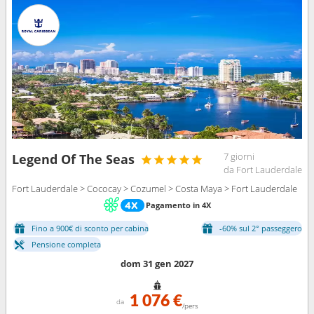
7 giorni
Legend Of The Seas
da Fort Lauderdale
Fort Lauderdale > Cococay > Cozumel > Costa Maya > Fort Lauderdale
Pagamento in 4X
Fino a 900€ di sconto per cabina
-60% sul 2° passeggero
Pensione completa
dom 31 gen 2027
1 076 €
da
/pers