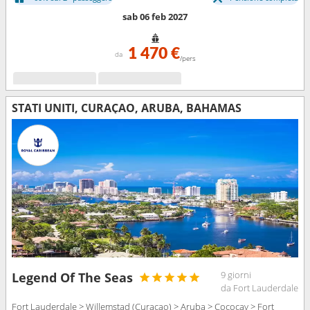
sab 06 feb 2027
1 470 €
da
/pers
STATI UNITI, CURAÇAO, ARUBA, BAHAMAS
9 giorni
Legend Of The Seas
da Fort Lauderdale
Fort Lauderdale > Willemstad (Curacao) > Aruba > Cococay > Fort