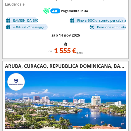
Lauderdale
Pagamento in 4X
BAMBINI DA 99€
Fino a 900€ di sconto per cabina
-60% sul 2° passeggero
Pensione completa
sab 14 nov 2026
1 555 €
da
/pers
ARUBA, CURAÇAO, REPUBBLICA DOMINICANA, BAHAMAS, STATI UNITI