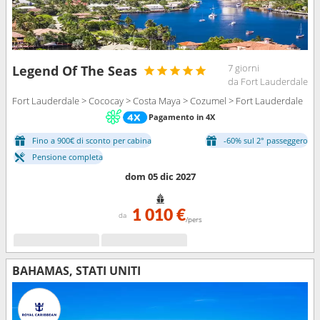
7 giorni
Legend Of The Seas
da Fort Lauderdale
Fort Lauderdale > Cococay > Costa Maya > Cozumel > Fort Lauderdale
Pagamento in 4X
Fino a 900€ di sconto per cabina
-60% sul 2° passeggero
Pensione completa
dom 05 dic 2027
1 010 €
da
/pers
BAHAMAS, STATI UNITI