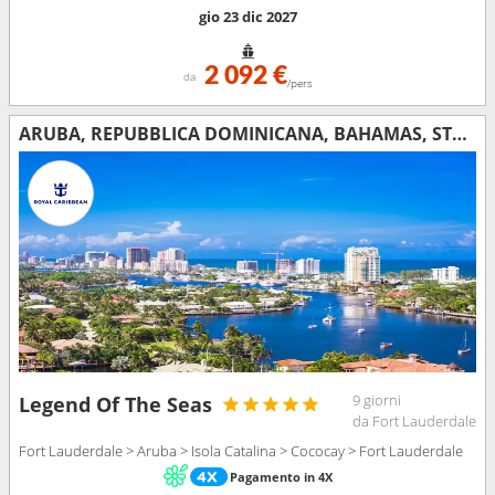
gio 23 dic 2027
2 092 €
da
/pers
ARUBA, REPUBBLICA DOMINICANA, BAHAMAS, STATI UNITI
9 giorni
Legend Of The Seas
da Fort Lauderdale
Fort Lauderdale > Aruba > Isola Catalina > Cococay > Fort Lauderdale
Pagamento in 4X