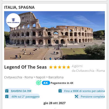
ITALIA, SPAGNA
4 giorni
Legend Of The Seas
da Civitavecchia - Roma
Civitavecchia - Roma > Napoli > Barcellona
Pagamento in 4X
BAMBINI DA 99€
Fino a 900€ di sconto per cabina
-60% sul 2° passeggero
Pensione completa
gio 28 ott 2027