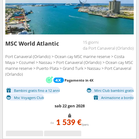
15 giorni
MSC World Atlantic
da Port Canaveral (Orlando)
Port Canaveral (Orlando) > Ocean cay MSC marine reserve > Costa
Maya > Cozumel > Nassau > Port Canaveral (Orlando) > Ocean cay MSC
marine reserve > Puerto Plata > Grand Turk > Nassau > Port Canaveral
(Orlando)
Pagamento in 4X
Bambini gratis fino a 12 anni
Mini Club bambini gratis
Msc Voyagers Club
Animazione a bordo
sab 22 gen 2028
1 539 €
da
/pers