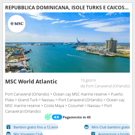
REPUBBLICA DOMINICANA, ISOLE TURKS E CAICOS, STATI UNITI, BAHAMAS, MESSICO
15 giorni
MSC World Atlantic
da Port Canaveral (Orlando)
Port Canaveral (Orlando) > Ocean cay MSC marine reserve > Puerto
Plata > Grand Turk > Nassau > Port Canaveral (Orlando) > Ocean cay
MSC marine reserve > Costa Maya > Cozumel > Nassau > Port
Canaveral (Orlando)
Pagamento in 4X
Bambini gratis fino a 12 anni
Mini Club bambini gratis
Msc Voyagers Club
Animazione a bordo