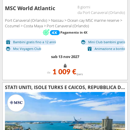
8 giorni
MSC World Atlantic
da Port Canaveral (Orlando)
Port Canaveral (Orlando) > Nassau > Ocean cay MSC marine reserve >
Cozumel > Costa Maya > Port Canaveral (Orlando)
Pagamento in 4X
Bambini gratis fino a 12 anni
Mini Club bambini gratis
Msc Voyagers Club
Animazione a bordo
sab 13 nov 2027
1 009 €
da
/pers
STATI UNITI, ISOLE TURKS E CAICOS, REPUBBLICA DOMINICANA, BAHAMAS