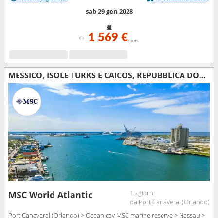
sab 29 gen 2028
1 569 €
da
/pers
MESSICO, ISOLE TURKS E CAICOS, REPUBBLICA DOMINICANA, BAHAMAS, STATI UNITI
15 giorni
MSC World Atlantic
da Port Canaveral (Orlando)
Port Canaveral (Orlando) > Ocean cay MSC marine reserve > Nassau >