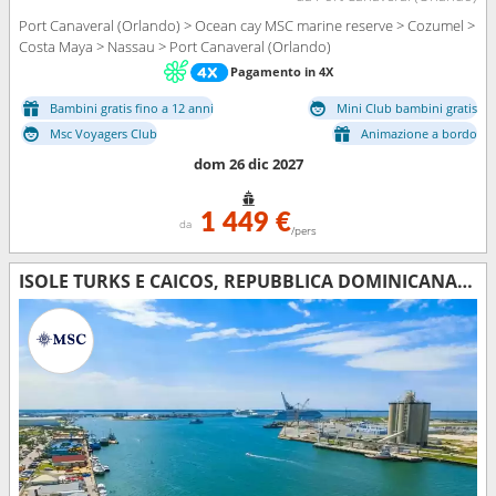
Port Canaveral (Orlando) > Ocean cay MSC marine reserve > Cozumel >
Costa Maya > Nassau > Port Canaveral (Orlando)
Pagamento in 4X
Bambini gratis fino a 12 anni
Mini Club bambini gratis
Msc Voyagers Club
Animazione a bordo
dom 26 dic 2027
1 449 €
da
/pers
ISOLE TURKS E CAICOS, REPUBBLICA DOMINICANA, BAHAMAS, MESSICO, STATI UNITI