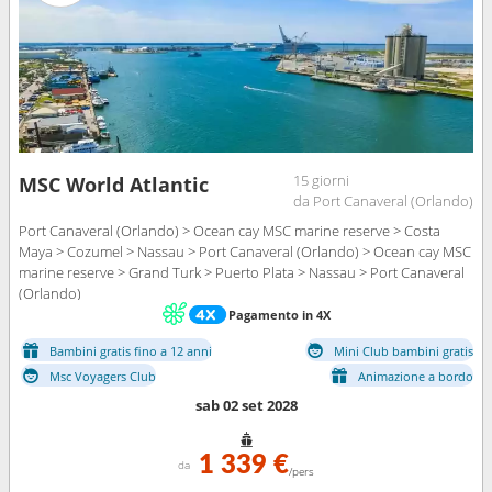
15 giorni
MSC World Atlantic
da Port Canaveral (Orlando)
Port Canaveral (Orlando) > Ocean cay MSC marine reserve > Costa
Maya > Cozumel > Nassau > Port Canaveral (Orlando) > Ocean cay MSC
marine reserve > Grand Turk > Puerto Plata > Nassau > Port Canaveral
(Orlando)
Pagamento in 4X
Bambini gratis fino a 12 anni
Mini Club bambini gratis
Msc Voyagers Club
Animazione a bordo
sab 02 set 2028
1 339 €
da
/pers