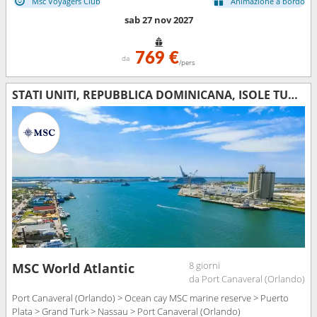
Msc Voyagers Club
Animazione a bordo
sab 27 nov 2027
769 €
da
/pers
STATI UNITI, REPUBBLICA DOMINICANA, ISOLE TURKS E CAICOS, BAHAMAS
8 giorni
MSC World Atlantic
da Port Canaveral (Orlando)
Port Canaveral (Orlando) > Ocean cay MSC marine reserve > Puerto
Plata > Grand Turk > Nassau > Port Canaveral (Orlando)