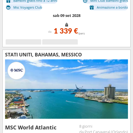
Bambini gratis fino a 12 anni
Mini Club bambini gratis
Msc Voyagers Club
Animazione a bordo
sab 09 set 2028
1 339 €
da
/pers
STATI UNITI, BAHAMAS, MESSICO
8 giorni
MSC World Atlantic
da Port Canaveral (Orlando)