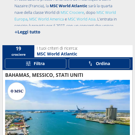
Nazaire (Francia), la
MSC World Atlantic
sarà la quarta
nave della classe World di
MSC Crociere
, dopo
MSC World
Europa
,
MSC World America
e
MSC World Asia
. L’entrata in
servizio è prevista per il 2027, con un concept che unisce
+
Leggi tutto
l’identità europea del brand a standard di comfort pensati
per il mercato nordamericano.
I tuoi criteri di ricerca:
19
MSC World Atlantic
crociere
Filtra
Ordina
BAHAMAS, MESSICO, STATI UNITI