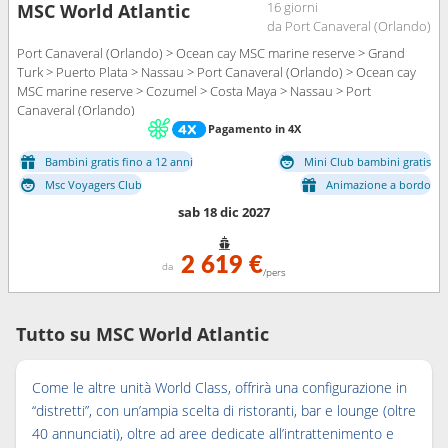
16 giorni
MSC World Atlantic
da Port Canaveral (Orlando)
Port Canaveral (Orlando) > Ocean cay MSC marine reserve > Grand
Turk > Puerto Plata > Nassau > Port Canaveral (Orlando) > Ocean cay
MSC marine reserve > Cozumel > Costa Maya > Nassau > Port
Canaveral (Orlando)
Pagamento in 4X
Bambini gratis fino a 12 anni
Mini Club bambini gratis
Msc Voyagers Club
Animazione a bordo
sab 18 dic 2027
2 619 €
da
/pers
Tutto su MSC World Atlantic
Come le altre unità World Class, offrirà una configurazione in
“distretti”, con un’ampia scelta di ristoranti, bar e lounge (oltre
40 annunciati), oltre ad aree dedicate all’intrattenimento e