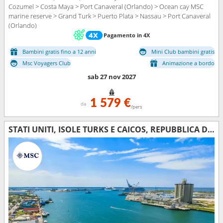
Cozumel > Costa Maya > Port Canaveral (Orlando) > Ocean cay MSC
marine reserve > Grand Turk > Puerto Plata > Nassau > Port Canaveral
(Orlando)
Pagamento in 4X
Bambini gratis fino a 12 anni
Mini Club bambini gratis
Msc Voyagers Club
Animazione a bordo
sab 27 nov 2027
1 579 €
da
/pers
STATI UNITI, ISOLE TURKS E CAICOS, REPUBBLICA DOMINICANA, BAHAMAS, MESSICO