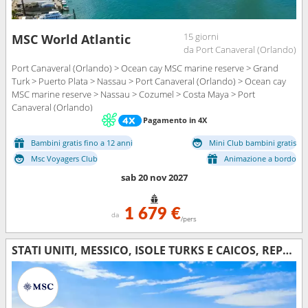
15 giorni
MSC World Atlantic
da Port Canaveral (Orlando)
Port Canaveral (Orlando) > Ocean cay MSC marine reserve > Grand
Turk > Puerto Plata > Nassau > Port Canaveral (Orlando) > Ocean cay
MSC marine reserve > Nassau > Cozumel > Costa Maya > Port
Canaveral (Orlando)
Pagamento in 4X
Bambini gratis fino a 12 anni
Mini Club bambini gratis
Msc Voyagers Club
Animazione a bordo
sab 20 nov 2027
1 679 €
da
/pers
STATI UNITI, MESSICO, ISOLE TURKS E CAICOS, REPUBBLICA DOMINICANA, BAHAMAS