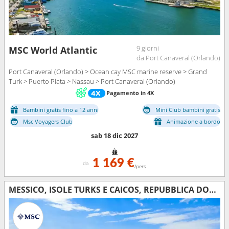
9 giorni
MSC World Atlantic
da Port Canaveral (Orlando)
Port Canaveral (Orlando) > Ocean cay MSC marine reserve > Grand
Turk > Puerto Plata > Nassau > Port Canaveral (Orlando)
Pagamento in 4X
Bambini gratis fino a 12 anni
Mini Club bambini gratis
Msc Voyagers Club
Animazione a bordo
sab 18 dic 2027
1 169 €
da
/pers
MESSICO, ISOLE TURKS E CAICOS, REPUBBLICA DOMINICANA, BAHAMAS, STATI UNITI