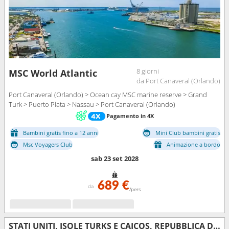
8 giorni
MSC World Atlantic
da Port Canaveral (Orlando)
Port Canaveral (Orlando) > Ocean cay MSC marine reserve > Grand
Turk > Puerto Plata > Nassau > Port Canaveral (Orlando)
Pagamento in 4X
Bambini gratis fino a 12 anni
Mini Club bambini gratis
Msc Voyagers Club
Animazione a bordo
sab 23 set 2028
689 €
da
/pers
STATI UNITI, ISOLE TURKS E CAICOS, REPUBBLICA DOMINICANA, BAHAMAS