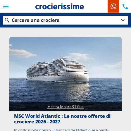
Cercare una crociera
Le nostre destinazioni
Mesi di partenza
Porti
Compagnie
Ricerca
Mostra le altre 91 foto
MSC World Atlantic : Le nostre offerte di
crociere 2026 - 2027
In costruzione presso i Chantiers de l’Atlantique a Saint-