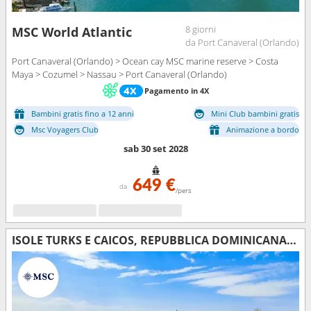
8 giorni
MSC World Atlantic
da Port Canaveral (Orlando)
Port Canaveral (Orlando) > Ocean cay MSC marine reserve > Costa
Maya > Cozumel > Nassau > Port Canaveral (Orlando)
Pagamento in 4X
Bambini gratis fino a 12 anni
Mini Club bambini gratis
Msc Voyagers Club
Animazione a bordo
sab 30 set 2028
649 €
da
/pers
ISOLE TURKS E CAICOS, REPUBBLICA DOMINICANA, BAHAMAS, STATI UNITI