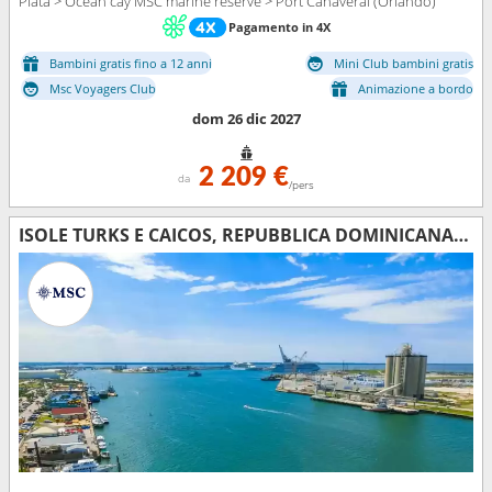
Plata > Ocean cay MSC marine reserve > Port Canaveral (Orlando)
Pagamento in 4X
Bambini gratis fino a 12 anni
Mini Club bambini gratis
Msc Voyagers Club
Animazione a bordo
dom 26 dic 2027
2 209 €
da
/pers
ISOLE TURKS E CAICOS, REPUBBLICA DOMINICANA, STATI UNITI, BAHAMAS, MESSICO