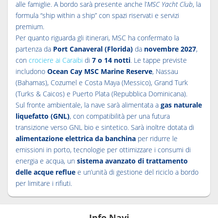
alle famiglie. A bordo sarà presente anche l’
MSC Yacht Club
, la
formula “ship within a ship” con spazi riservati e servizi
premium.
Per quanto riguarda gli itinerari, MSC ha confermato la
partenza da
Port Canaveral (Florida)
da
novembre 2027
,
con
crociere ai Caraibi
di
7 o 14 notti
. Le tappe previste
includono
Ocean Cay MSC Marine Reserve
, Nassau
(Bahamas), Cozumel e Costa Maya (Messico), Grand Turk
(Turks & Caicos) e Puerto Plata (Repubblica Dominicana).
Sul fronte ambientale, la nave sarà alimentata a
gas naturale
liquefatto (GNL)
, con compatibilità per una futura
transizione verso GNL bio e sintetico. Sarà inoltre dotata di
alimentazione elettrica da banchina
per ridurre le
emissioni in porto, tecnologie per ottimizzare i consumi di
energia e acqua, un
sistema avanzato di trattamento
delle acque reflue
e un’unità di gestione del riciclo a bordo
per limitare i rifiuti.
Info Navi