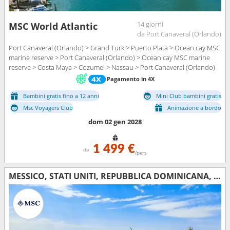
14 giorni
MSC World Atlantic
da Port Canaveral (Orlando)
Port Canaveral (Orlando) > Grand Turk > Puerto Plata > Ocean cay MSC
marine reserve > Port Canaveral (Orlando) > Ocean cay MSC marine
reserve > Costa Maya > Cozumel > Nassau > Port Canaveral (Orlando)
Pagamento in 4X
Bambini gratis fino a 12 anni
Mini Club bambini gratis
Msc Voyagers Club
Animazione a bordo
dom 02 gen 2028
1 499 €
da
/pers
MESSICO, STATI UNITI, REPUBBLICA DOMINICANA, ISOLE TURKS E CAICOS, BAHAMAS