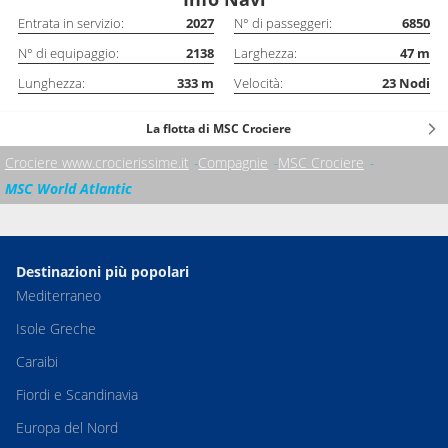
Entrata in servizio:
2027
N° di passeggeri:
6850
N° di equipaggio:
2138
Larghezza:
47
m
Lunghezza:
333
m
Velocità:
23
Nodi
La flotta di MSC Crociere
Crociere www.crocierissime.it
Compagnie
MSC Crociere
MSC World Atlantic
Destinazioni più popolari
Mediterraneo
Isole Greche
Caraibi
Fiordi e Scandinavia
Europa del Nord