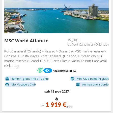
15 giorni
MSC World Atlantic
da Port Canaveral (Orlando)
Port Canaveral (Orlando) > Nassau > Ocean cay MSC marine reserve >
Cozumel > Costa Maya > Port Canaveral (Orlando) > Ocean cay MSC
marine reserve > Grand Turk > Puerto Plata > Nassau > Port Canaveral
(Orlando)
Pagamento in 4X
Bambini gratis fino a 12 anni
Mini Club bambini gratis
Msc Voyagers Club
Animazione a bordo
sab 13 nov 2027
1 919 €
da
/pers