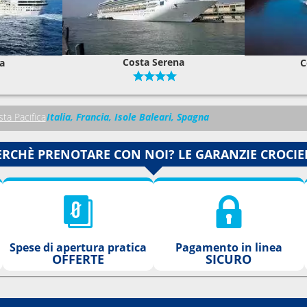
Costa Serena
a
C
ta Pacifica
Italia, Francia, Isole Baleari, Spagna
ERCHÈ PRENOTARE CON NOI? LE GARANZIE CROCIE
Spese di apertura pratica
Pagamento in linea
OFFERTE
SICURO