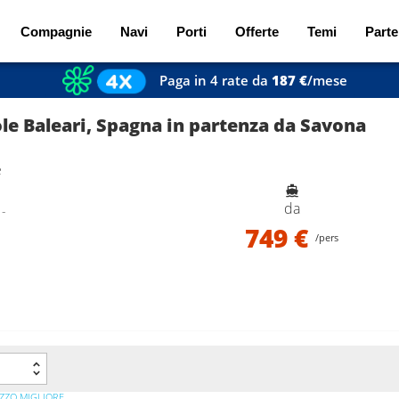
Compagnie
Navi
Porti
Offerte
Temi
Parte
Paga in 4 rate da
187 €
/mese
sole Baleari, Spagna in partenza da Savona
e
da
 -
749 €
/pers
a
ZZO MIGLIORE