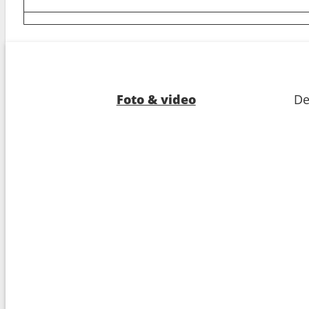
8
Arrivo :
Savona
08:3
Foto & video
De