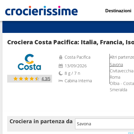
Destinazioni
Mostra le altre 68 foto
Crociera Costa Pacifica: Italia, Francia, I
Costa Pacifica
Altri partenz
Savona
13/09/2026
Civitavecchia
8 g / 7 n
Roma
4.3/5
Cabina Interna
Olbia - Cost
Smeralda
Crociera in partenza da
Savona
PRE