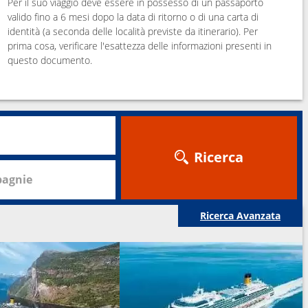
Per il suo viaggio deve essere in possesso di un passaporto
valido fino a 6 mesi dopo la data di ritorno o di una carta di
identità (a seconda delle località previste da itinerario). Per
prima cosa, verificare l'esattezza delle informazioni presenti in
questo documento.
Ricerca
agnie
Ricerca Avanzata