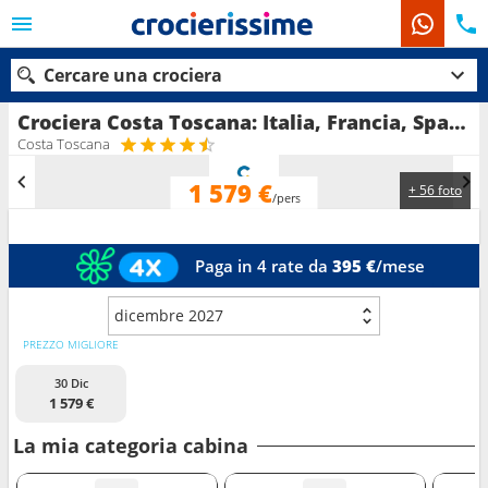
Cercare una crociera
Crociera Costa Toscana: Italia, Francia, Spagna, Isole Baleari in partenza da Civitavecchia - Roma
Costa Toscana
1 579 €
+ 56 foto
Le nostre destinazioni
/pers
Mesi di partenza
Paga in 4 rate da
395 €
/mese
Porti
Compagnie
dicembre 2027
Ricerca
PREZZO MIGLIORE
30 Dic
1 579 €
La mia categoria cabina