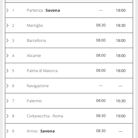
1
Partenza :
Savona
---
18:00
2
Marsiglia
08:30
18:30
3
Barcellona
08:00
18:00
4
Alicante
08:00
18:00
5
Palma di Maiorca
08:00
18:00
6
Navigazione
---
---
7
Palermo
08:00
16:30
8
Civitavecchia - Roma
08:30
19:00
9
Arrivo :
Savona
08:30
---