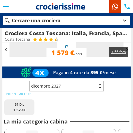
Cercare una crociera
Crociera Costa Toscana: Italia, Francia, Spagna, Isole Baleari in partenza da Savona
Costa Toscana
1 579 €
+ 56 foto
Le nostre destinazioni
/pers
Mesi di partenza
Paga in 4 rate da
395 €
/mese
Porti
Compagnie
dicembre 2027
Ricerca
PREZZO MIGLIORE
31 Dic
1 579 €
La mia categoria cabina