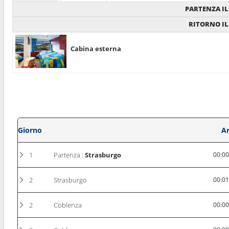
PARTENZA IL
RITORNO IL
Cabina esterna
Giorno
Ar
1
Partenza :
Strasburgo
00:0
2
Strasburgo
00:0
2
Coblenza
00:0