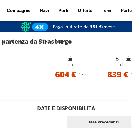
Compagnie
Navi
Porti
Offerte
Temi
Parte
Paga in 4 rate da
151 €
/mese
n partenza da Strasburgo
e
+
da
da
604 €
839 €
/pers
/
DATE E DISPONIBILITÀ
Date Precedenti