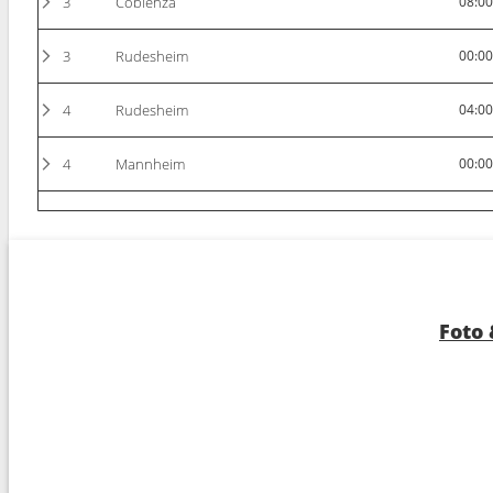
3
Coblenza
08:0
3
Rudesheim
00:0
4
Rudesheim
04:0
4
Mannheim
00:0
5
Arrivo :
Strasburgo
00:0
Foto 