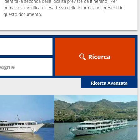
identità (a seconda delle località previste da itinerario). Per
prima cosa, verificare l'esattezza delle informazioni presenti in
questo documento.
Ricerca
agnie
Ricerca Avanzata