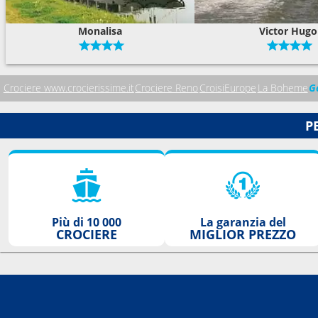
Monalisa
Victor Hugo
Crociere www.crocierissime.it
Crociere Reno
CroisiEurope
La Boheme
G
P
Più di 10 000
La garanzia del
CROCIERE
MIGLIOR PREZZO