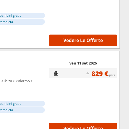
bambini gratis
completa
Vedere Le Offerte
ven 11 set 2026
829 €
da
/pers
 > Ibiza > Palermo >
bambini gratis
completa
Vedere Le Offerte