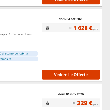
dom 04 ott 2026
1 628 €
da
/pers
apoli > Civitavecchia -
€ di sconto per cabina
completa
Vedere Le Offerte
dom 01 nov 2026
329 €
da
/pers