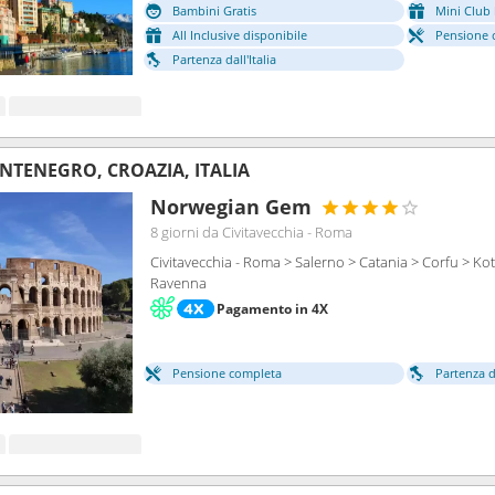
Bambini Gratis
Mini Club 
All Inclusive disponibile
Pensione 
Partenza dall'Italia
NTENEGRO, CROAZIA, ITALIA
Norwegian Gem
8 giorni
da Civitavecchia - Roma
Civitavecchia - Roma > Salerno > Catania > Corfu > Kot
Ravenna
Pagamento in 4X
Pensione completa
Partenza da