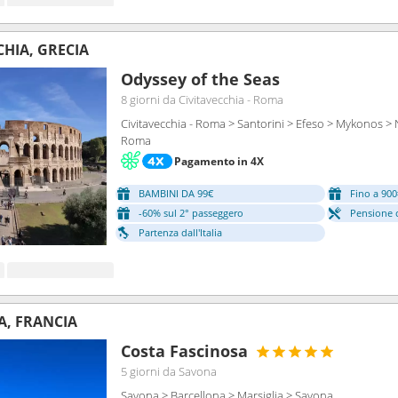
CHIA, GRECIA
Odyssey of the Seas
8 giorni
da Civitavecchia - Roma
Civitavecchia - Roma > Santorini > Efeso > Mykonos > N
Roma
Pagamento in 4X
BAMBINI DA 99€
Fino a 900
-60% sul 2° passeggero
Pensione 
Partenza dall'Italia
A, FRANCIA
Costa Fascinosa
5 giorni
da Savona
Savona > Barcellona > Marsiglia > Savona