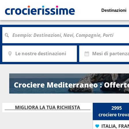
Destinazioni
Le nostre destinazioni
Mesi di partenz
Crociere Mediterraneo : Offert
MIGLIORA LA TUA RICHIESTA
2995
crociere
trov
ITALIA, FR