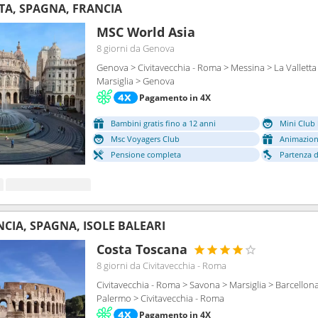
LTA, SPAGNA, FRANCIA
MSC World Asia
8 giorni
da Genova
Genova > Civitavecchia - Roma > Messina > La Valletta 
Marsiglia > Genova
Pagamento in 4X
Bambini gratis fino a 12 anni
Mini Club 
Msc Voyagers Club
Animazion
Pensione completa
Partenza da
NCIA, SPAGNA, ISOLE BALEARI
Costa Toscana
8 giorni
da Civitavecchia - Roma
Civitavecchia - Roma > Savona > Marsiglia > Barcellon
Palermo > Civitavecchia - Roma
Pagamento in 4X