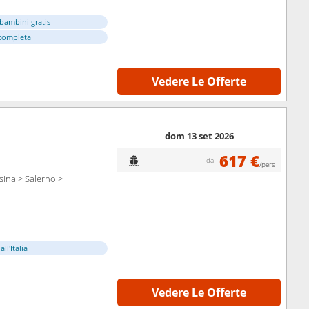
bambini gratis
completa
Vedere Le Offerte
dom 13 set 2026
617 €
da
/pers
sina > Salerno >
ll'Italia
Vedere Le Offerte