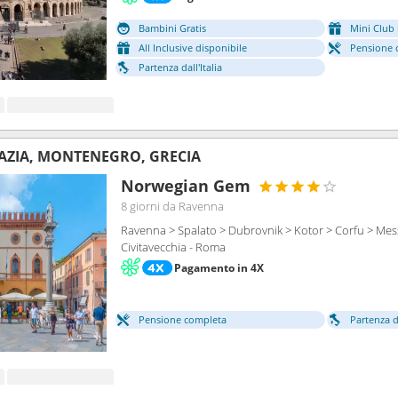
Bambini Gratis
Mini Club 
All Inclusive disponibile
Pensione 
Partenza dall'Italia
OAZIA, MONTENEGRO, GRECIA
Norwegian Gem
8 giorni
da Ravenna
Ravenna > Spalato > Dubrovnik > Kotor > Corfu > Mes
Civitavecchia - Roma
Pagamento in 4X
Pensione completa
Partenza da