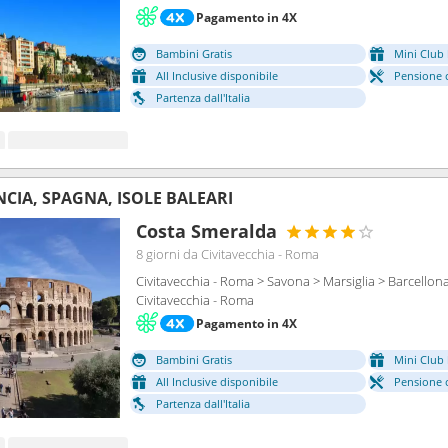
Pagamento in 4X
Bambini Gratis
Mini Club 
All Inclusive disponibile
Pensione 
Partenza dall'Italia
NCIA, SPAGNA, ISOLE BALEARI
Costa Smeralda
8 giorni
da Civitavecchia - Roma
Civitavecchia - Roma > Savona > Marsiglia > Barcellona
Civitavecchia - Roma
Pagamento in 4X
Bambini Gratis
Mini Club 
All Inclusive disponibile
Pensione 
Partenza dall'Italia