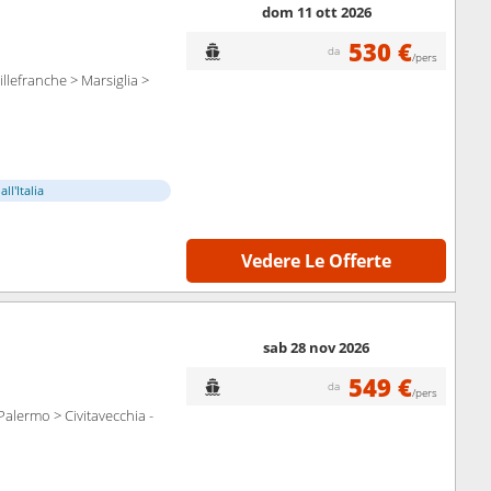
dom 11 ott 2026
530 €
da
/pers
llefranche > Marsiglia >
ll'Italia
Vedere Le Offerte
sab 28 nov 2026
549 €
da
/pers
Palermo > Civitavecchia -