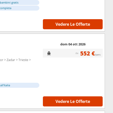
bambini gratis
completa
Vedere Le Offerte
dom 04 ott 2026
552 €
da
/pers
or > Zadar > Trieste >
ll'Italia
Vedere Le Offerte