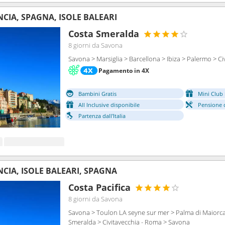
NCIA, SPAGNA, ISOLE BALEARI
Costa Smeralda
8 giorni
da Savona
Savona > Marsiglia > Barcellona > Ibiza > Palermo > C
Pagamento in 4X
Bambini Gratis
Mini Club 
All Inclusive disponibile
Pensione 
Partenza dall'Italia
NCIA, ISOLE BALEARI, SPAGNA
Costa Pacifica
8 giorni
da Savona
Savona > Toulon LA seyne sur mer > Palma di Maiorca 
Smeralda > Civitavecchia - Roma > Savona