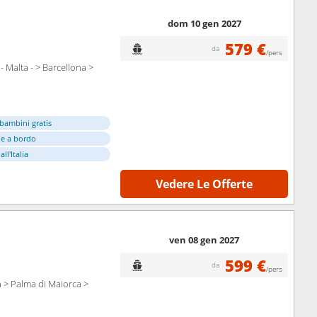
dom 10 gen 2027
579 €
da
/pers
- Malta - > Barcellona >
bambini gratis
e a bordo
ll'Italia
Vedere Le Offerte
ven 08 gen 2027
599 €
da
/pers
a > Palma di Maiorca >