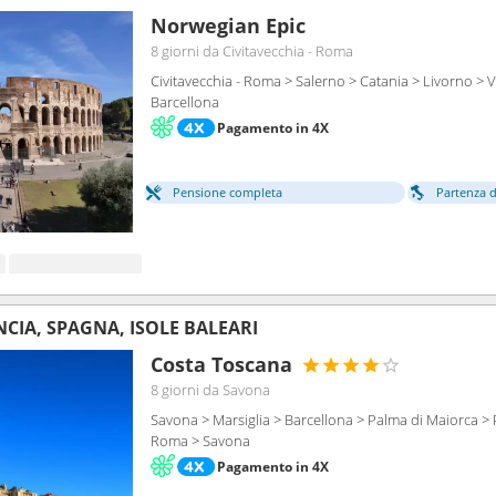
Norwegian Epic
8 giorni
da Civitavecchia - Roma
Civitavecchia - Roma > Salerno > Catania > Livorno > Vi
Barcellona
Pagamento in 4X
Pensione completa
Partenza da
NCIA, SPAGNA, ISOLE BALEARI
Costa Toscana
8 giorni
da Savona
Savona > Marsiglia > Barcellona > Palma di Maiorca > 
Roma > Savona
Pagamento in 4X