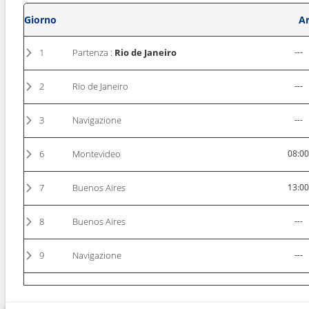
Giorno
Ar
1
Partenza :
Rio de Janeiro
---
2
Rio de Janeiro
---
3
Navigazione
---
6
Montevideo
08:0
7
Buenos Aires
13:0
8
Buenos Aires
---
9
Navigazione
---
11
Puerto Madryn
07:0