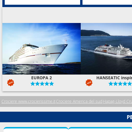
EUROPA 2
HANSEATIC inspi
Crociere www.crocierissime.it
Crociere America del sud
Hapag-Lloyd Cr
P