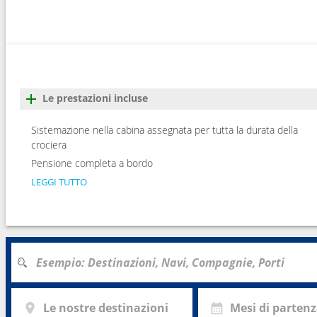
22
Navigazione
---
23
Île Saint-Matthieu
17:0
24
Arrivo :
Île Saint-Matthieu
---
Le prestazioni incluse
Sistemazione nella cabina assegnata per tutta la durata della
crociera
Pensione completa a bordo
LEGGI TUTTO
Le nostre destinazioni
Mesi di parten