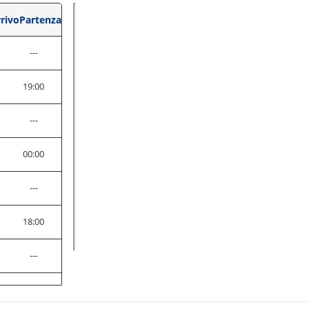
rivo
Partenza
---
19:00
---
0
00:00
0
---
18:00
---
0
20:00