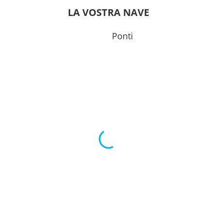
---
LA VOSTRA NAVE
0
15:00
Ponti
0
---
06:00
0
23:00
---
0
12:00
---
0
19:00