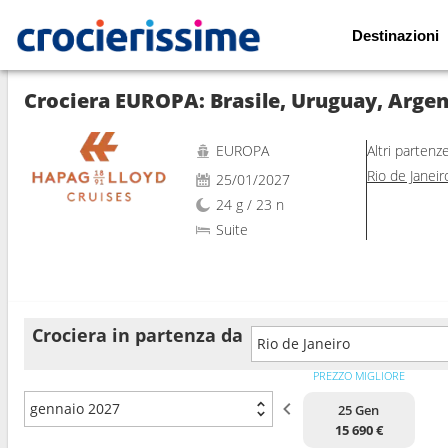
Destinazioni
Mostra le altre 21 foto
Crociera EUROPA: Brasile, Uruguay, Argenti
EUROPA
Altri partenz
Rio de Janeir
25/01/2027
24 g / 23 n
Suite
Crociera in partenza da
Rio de Janeiro
PREZZO MIGLIORE
gennaio 2027
25 Gen
15 690 €