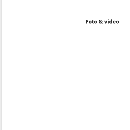
12
Navigazione
---
14
Capo Horn
09:0
Foto & video
15
Ushuaia
01:3
16
Ushuaia
---
17
Punta Arenas
07:0
18
Navigazione
---
19
Glacier Pio X
07:0
20
Navigazione
---
21
Puerto Montt
07:0