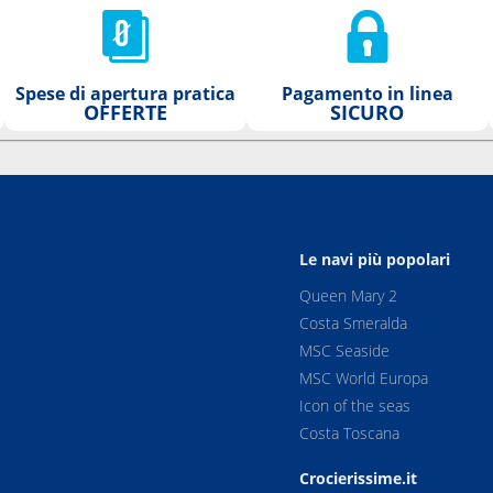
Spese di apertura pratica
Pagamento in linea
OFFERTE
SICURO
Le navi più popolari
Queen Mary 2
Costa Smeralda
MSC Seaside
MSC World Europa
Icon of the seas
Costa Toscana
Crocierissime.it