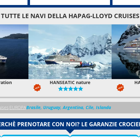
TUTTE LE NAVI DELLA HAPAG-LLOYD CRUISES
ration
HANSEATIC nature
HA
uises
EUROPA
Brasile, Uruguay, Argentina, Cile, Islanda
ERCHÈ PRENOTARE CON NOI? LE GARANZIE CROCIE