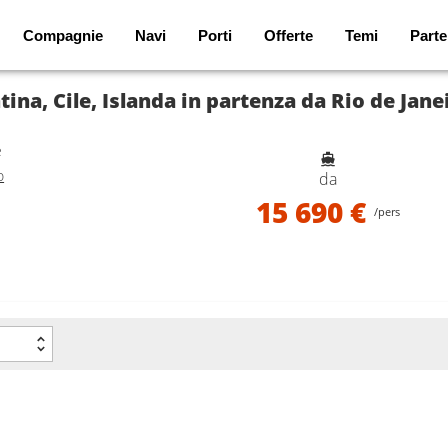
Compagnie
Navi
Porti
Offerte
Temi
Parte
na, Cile, Islanda in partenza da Rio de Jane
e
o
da
15 690 €
/pers