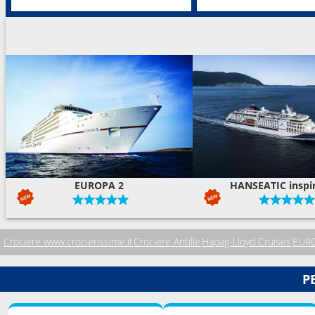
EUROPA 2
HANSEATIC inspi
Crociere www.crocierissime.it
Crociere Antille
Hapag-Lloyd Cruises
EUR
P