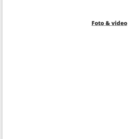
10
Bequia
08:0
11
Navigazione
---
Foto & video
12
Bonaire
08:0
13
Oranjestad
08:0
14
Navigazione
---
16
Miami
17:0
17
Arrivo :
Miami
---