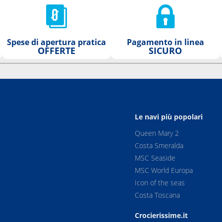
Spese di apertura pratica
Pagamento in linea
OFFERTE
SICURO
Le navi più popolari
Queen Mary 2
Costa Smeralda
MSC Seaside
MSC World Europa
Icon of the seas
Costa Toscana
Crocierissime.it