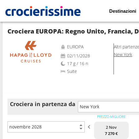
Destinazioni
Mostra le altre 21 foto
EUROPA
Altri partenz
New York
02/11/2028
17 g / 16 n
Suite
Crociera in partenza da
New York
PREZZO MIGLIORE
novembre 2028
2 Nov
7 270 €