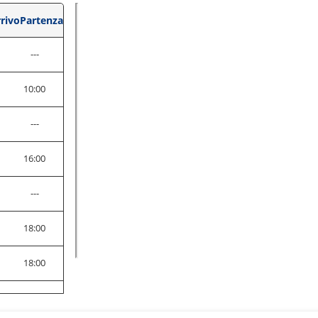
rivo
Partenza
---
10:00
---
0
16:00
---
0
18:00
0
18:00
0
18:00