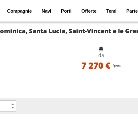
Compagnie
Navi
Porti
Offerte
Temi
Parte
e
da
7 270 €
/pers