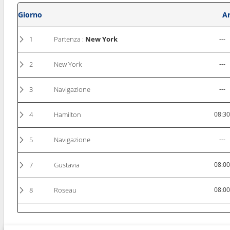
Giorno
Ar
1
Partenza :
New York
---
2
New York
---
3
Navigazione
---
4
Hamilton
08:3
5
Navigazione
---
7
Gustavia
08:0
8
Roseau
08:0
9
Marigot Bay
08:0