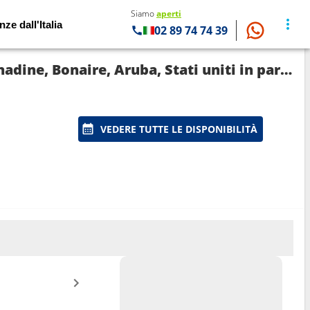
Siamo
aperti
nze dall'Italia
02 89 74 74 39
Crociera EUROPA: Regno Unito, Francia, Dominica, Santa Lucia, Saint-Vincent e le Grenadine, Bonaire, Aruba, Stati uniti in partenza da New York
VEDERE TUTTE LE DISPONIBILITÀ