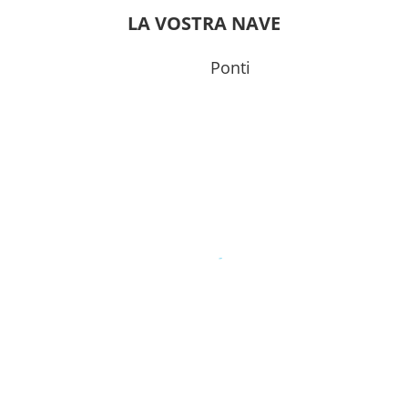
0
23:59
LA VOSTRA NAVE
---
Ponti
0
18:00
0
15:00
---
0
---
---