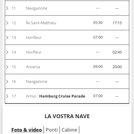
11
Navigazione
---
---
12
Île Saint-Matthieu
05:30
17:15
13
Honfleur
07:00
---
14
Honfleur
---
02:45
15
Anversa
09:00
20:00
16
Navigazione
---
---
17
Arrivo :
Hamburg Cruise Parade
07:00
---
LA VOSTRA NAVE
Foto & video
Ponti
Cabine