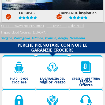
EUROPA 2
HANSEATIC inspiration
Crociere www.crocierissime.it
Crociere Europa del Nord
Hapag-Lloyd Cruises
EUROPA
Spagna, Portogallo, Islanda, Francia, Belgio, Germania
PERCHÈ PRENOTARE CON NOI? LE
GARANZIE CROCIERE
PIÙ DI 10 000
LA GARANZIA DEL
SPESE DI APERTURA
crociere
Miglior Prezzo
PRATICA
Offerte