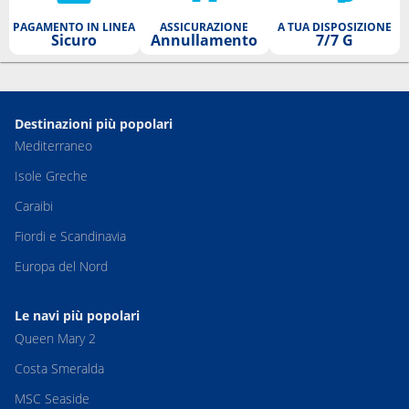
PAGAMENTO IN LINEA
ASSICURAZIONE
A TUA DISPOSIZIONE
Sicuro
Annullamento
7/7 G
Destinazioni più popolari
Mediterraneo
Isole Greche
Caraibi
Fiordi e Scandinavia
Europa del Nord
Le navi più popolari
Queen Mary 2
Costa Smeralda
MSC Seaside