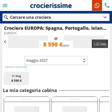
Cercare una crociera
Crociera EUROPA: Spagna, Portogallo, Islanda, Francia, Belgio, Germania in partenza da Nizza
EUROPA
8 590 €
+ 21 foto
Le nostre destinazioni
/pers
Mesi di partenza
maggio 2027
Porti
Compagnie
PREZZO MIGLIORE
31 Mag
Ricerca
8 590 €
La mia categoria cabina