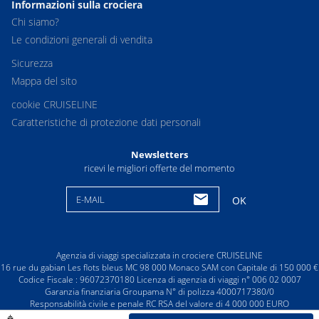
Informazioni sulla crociera
Chi siamo?
Le condizioni generali di vendita
Sicurezza
Mappa del sito
cookie CRUISELINE
Caratteristiche di protezione dati personali
Newsletters
ricevi le migliori offerte del momento
E-MAIL
OK
Agenzia di viaggi specializzata in crociere CRUISELINE
16 rue du gabian Les flots bleus MC 98 000 Monaco SAM con Capitale di 150 000 €
Codice Fiscale : 96072370180 Licenza di agenzia di viaggi n° 006 02 0007
Garanzia finanziaria Groupama N° di polizza 4000717380/0
Responsabilità civile e penale RC RSA del valore di 4 000 000 EURO
© CRUISELINE 2026 - all rights reserved