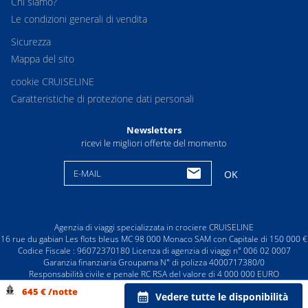
Chi siamo?
Le condizioni generali di vendita
Sicurezza
Mappa del sito
cookie CRUISELINE
Caratteristiche di protezione dati personali
Newsletters
ricevi le migliori offerte del momento
E-MAIL
OK
Agenzia di viaggi specializzata in crociere CRUISELINE
16 rue du gabian Les flots bleus MC 98 000 Monaco SAM con Capitale di 150 000 €
Codice Fiscale : 96072370180 Licenza di agenzia di viaggi n° 006 02 0007
Garanzia finanziaria Groupama N° di polizza 4000717380/0
Responsabilità civile e penale RC RSA del valore di 4 000 000 EURO
© CRUISELINE 2026 - all rights reserved
645 € /notte
Vedere tutte le disponibilità