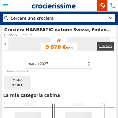
Cercare una crociera
Crociera HANSEATIC nature: Svezia, Finlandia, Lettonia, Islanda, Lituania, Polonia, Danimarca, Germania in partenza da Hamburg Cruise Parade
HANSEATIC nature
9 670 €
+ 20 foto
Le nostre destinazioni
/pers
Mesi di partenza
marzo 2027
Porti
Compagnie
PREZZO MIGLIORE
21 Mar
Ricerca
9 670 €
La mia categoria cabina