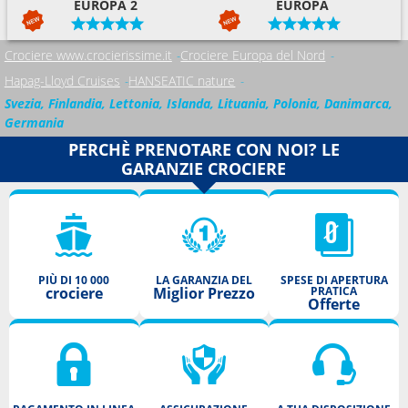
EUROPA 2
EUROPA
Crociere www.crocierissime.it
Crociere Europa del Nord
Hapag-Lloyd Cruises
HANSEATIC nature
Svezia, Finlandia, Lettonia, Islanda, Lituania, Polonia, Danimarca,
Germania
PERCHÈ PRENOTARE CON NOI? LE
GARANZIE CROCIERE
PIÙ DI 10 000
LA GARANZIA DEL
SPESE DI APERTURA
crociere
Miglior Prezzo
PRATICA
Offerte