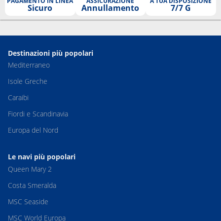
PAGAMENTO IN LINEA
ASSICURAZIONE
A TUA DISPOSIZIONE
Sicuro
Annullamento
7/7 G
Destinazioni più popolari
Mediterraneo
Isole Greche
Caraibi
Fiordi e Scandinavia
Europa del Nord
Le navi più popolari
Queen Mary 2
Costa Smeralda
MSC Seaside
MSC World Europa