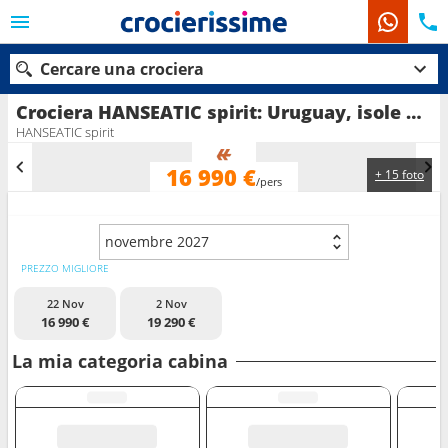
Cercare una crociera
Crociera HANSEATIC spirit: Uruguay, isole Malvine , Regno Unito, Antartico, Argentina in partenza da Montevideo
HANSEATIC spirit
16 990 €
+ 15 foto
Le nostre destinazioni
/pers
Mesi di partenza
novembre 2027
Porti
Compagnie
PREZZO MIGLIORE
22 Nov
2 Nov
Ricerca
16 990 €
19 290 €
La mia categoria cabina