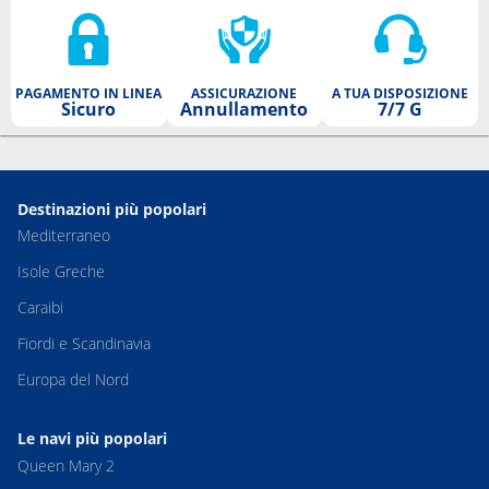
PAGAMENTO IN LINEA
ASSICURAZIONE
A TUA DISPOSIZIONE
Sicuro
Annullamento
7/7 G
Destinazioni più popolari
Mediterraneo
Isole Greche
Caraibi
Fiordi e Scandinavia
Europa del Nord
Le navi più popolari
Queen Mary 2