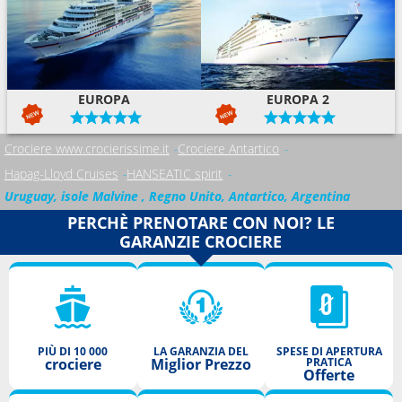
EUROPA
EUROPA 2
Crociere www.crocierissime.it
Crociere Antartico
Hapag-Lloyd Cruises
HANSEATIC spirit
Uruguay, isole Malvine , Regno Unito, Antartico, Argentina
PERCHÈ PRENOTARE CON NOI? LE
GARANZIE CROCIERE
PIÙ DI 10 000
LA GARANZIA DEL
SPESE DI APERTURA
crociere
Miglior Prezzo
PRATICA
Offerte