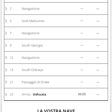
2
Navigazione
---
---
5
Isole Malouines
---
---
7
Navigazione
---
---
9
South Georgia
---
---
12
Navigazione
---
---
13
South Orkneys
---
---
21
Passaggio di Drake
---
---
23
Arrivo :
Ushuaia
06:00
---
LA VOSTRA NAVE