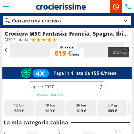
Cercare una crociera
Crociera MSC Fantasia: Francia, Spagna, Ibiza, Italia in partenza da Civitavecchia - Roma
MSC Fantasia
619 €
+ 212 foto
Le nostre destinazioni
/pers
Mesi di partenza
Paga in 4 rate da
155 €
/mese
Porti
Compagnie
aprile 2027
Ricerca
PREZZO MIGLIORE
12 Apr
19 Apr
26 Apr
3 Mag
639 €
619 €
619 €
689 €
La mia categoria cabina