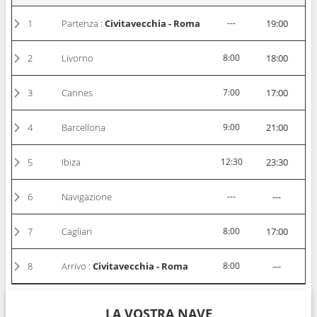
1
Partenza :
Civitavecchia - Roma
---
19:00
2
Livorno
8:00
18:00
3
Cannes
7:00
17:00
4
Barcellona
9:00
21:00
5
Ibiza
12:30
23:30
6
Navigazione
---
---
7
Cagliari
8:00
17:00
8
Arrivo :
Civitavecchia - Roma
8:00
---
LA VOSTRA NAVE