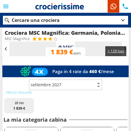
Cercare una crociera
Crociera MSC Magnifica: Germania, Polonia, Lituania, Lettonia, Estonia, Finlandia, Svezia, Danimarca in partenza da Copenhagen
MSC Magnifica
1 839 €
+ 128 foto
Le nostre destinazioni
/pers
Mesi di partenza
Paga in 4 rate da
460 €
/mese
Porti
Compagnie
settembre 2027
Ricerca
PREZZO MIGLIORE
28 Set
1 839 €
La mia categoria cabina