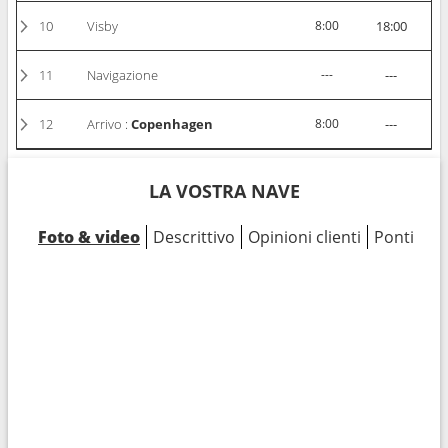
10
Visby
8:00
18:00
11
Navigazione
---
---
12
Arrivo :
Copenhagen
8:00
---
LA VOSTRA NAVE
Foto & video
Descrittivo
Opinioni clienti
Ponti
Ca