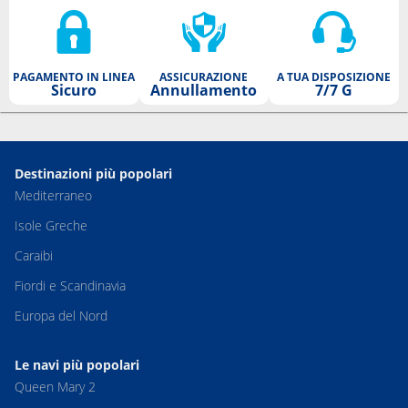
PAGAMENTO IN LINEA
ASSICURAZIONE
A TUA DISPOSIZIONE
Sicuro
Annullamento
7/7 G
Destinazioni più popolari
Mediterraneo
Isole Greche
Caraibi
Fiordi e Scandinavia
Europa del Nord
Le navi più popolari
Queen Mary 2