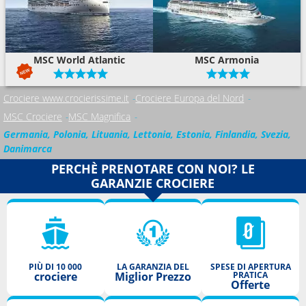
MSC World Atlantic
MSC Armonia
Crociere www.crocierissime.it
Crociere Europa del Nord
MSC Crociere
MSC Magnifica
Germania, Polonia, Lituania, Lettonia, Estonia, Finlandia, Svezia,
Danimarca
PERCHÈ PRENOTARE CON NOI? LE
GARANZIE CROCIERE
PIÙ DI 10 000
LA GARANZIA DEL
SPESE DI APERTURA
crociere
Miglior Prezzo
PRATICA
Offerte