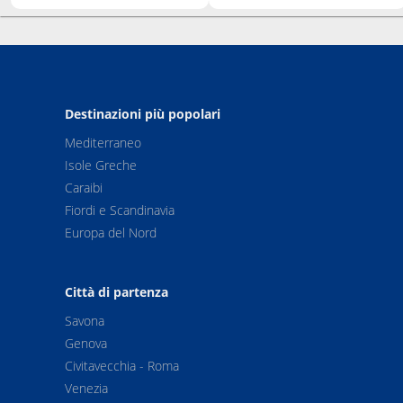
Destinazioni più popolari
Mediterraneo
Isole Greche
Caraibi
Fiordi e Scandinavia
Europa del Nord
Città di partenza
Savona
Genova
Civitavecchia - Roma
Venezia