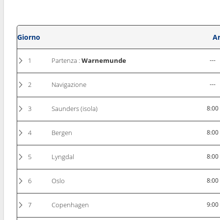
Giorno
Ar
1
Partenza :
Warnemunde
---
2
Navigazione
---
3
Saunders (isola)
8:00
4
Bergen
8:00
5
Lyngdal
8:00
6
Oslo
8:00
7
Copenhagen
9:00