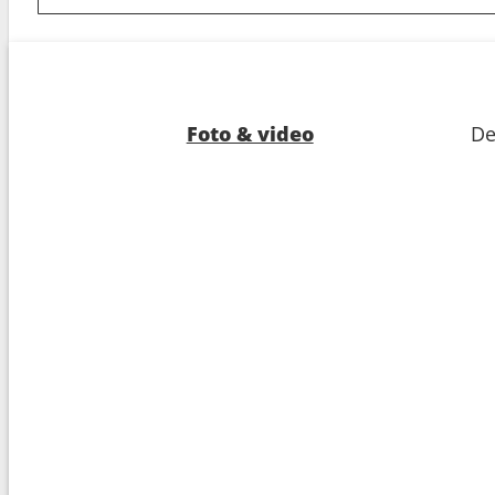
8
Arrivo :
Warnemunde
7:00
Foto & video
De