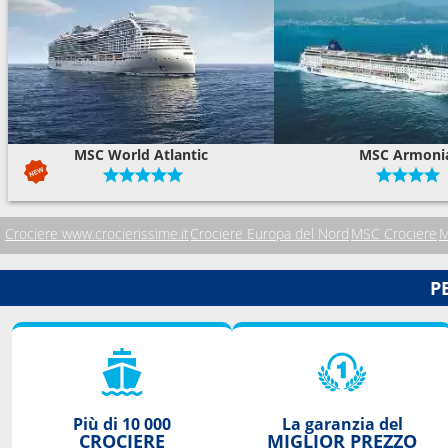
MSC World Atlantic
MSC Armoni
Crociere www.crocierissime.it
Crociere Europa del Nord
MSC Crociere
M
P
Più di 10 000
La garanzia del
CROCIERE
MIGLIOR PREZZO