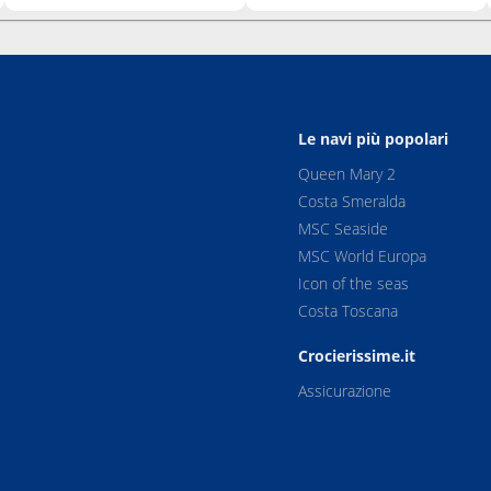
Le navi più popolari
Queen Mary 2
Costa Smeralda
MSC Seaside
MSC World Europa
Icon of the seas
Costa Toscana
Crocierissime.it
Assicurazione