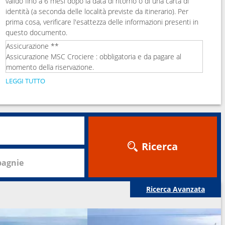
valido fino a 6 mesi dopo la data di ritorno o di una carta di
identità (a seconda delle località previste da itinerario). Per
prima cosa, verificare l'esattezza delle informazioni presenti in
questo documento.
Assicurazione **
Assicurazione MSC Crociere : obbligatoria e da pagare al
momento della riservazione.
LEGGI TUTTO
Ricerca
agnie
Ricerca Avanzata