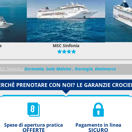
a
MSC Sinfonia
SC Magnifica
Germania, isole Malvine , Norvegia, Danimarca
ERCHÈ PRENOTARE CON NOI? LE GARANZIE CROCIE
Spese di apertura pratica
Pagamento in linea
OFFERTE
SICURO