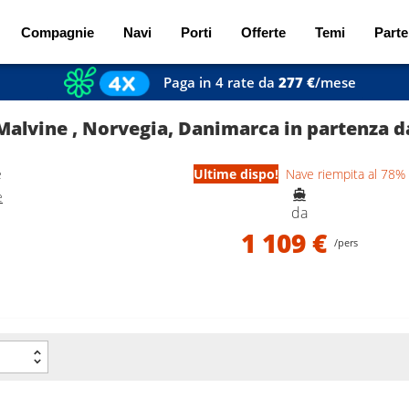
Compagnie
Navi
Porti
Offerte
Temi
Parte
Paga in 4 rate da
277 €
/mese
 Malvine , Norvegia, Danimarca in partenz
e
Ultime dispo!
Nave riempita al 78%
e
da
1 109 €
/pers