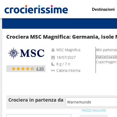
Destinazioni
Mostra le altre 128 foto
Crociera MSC Magnifica: Germania, isole
MSC Magnifica
Altri partenz
Warnemund
18/07/2027
Copenhagen
8 g / 7 n
4.3/5
Cabina Interna
Crociera in partenza da
Warnemunde
PREZZO MIGLIORE