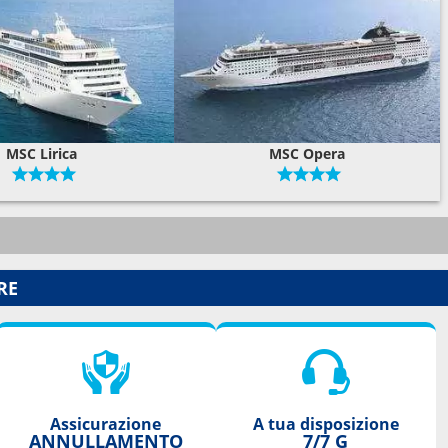
MSC Lirica
MSC Opera
RE
Assicurazione
A tua disposizione
ANNULLAMENTO
7/7 G