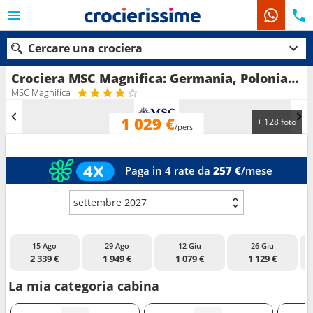
Cercare una crociera
Crociera MSC Magnifica: Germania, Polonia, Lituania, Lettonia, Svezia, Danimarca in partenza da Copenhagen
MSC Magnifica
1 029 €
+ 128 foto
Le nostre destinazioni
/pers
Mesi di partenza
Paga in 4 rate da
257 €
/mese
Porti
Compagnie
settembre 2027
Ricerca
15 Ago
29 Ago
12 Giu
26 Giu
2 339 €
1 949 €
1 079 €
1 129 €
La mia categoria cabina