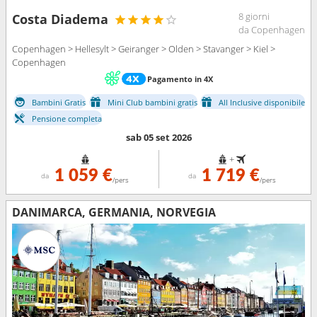
8 giorni
Costa Diadema
da Copenhagen
Copenhagen > Hellesylt > Geiranger > Olden > Stavanger > Kiel >
Copenhagen
Pagamento in 4X
Bambini Gratis
Mini Club bambini gratis
All Inclusive disponibile
Pensione completa
sab 05 set 2026
+
1 059 €
1 719 €
da
da
/pers
/pers
DANIMARCA, GERMANIA, NORVEGIA