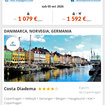
Msc Voyagers Club
Animazione a bordo
sab 05 set 2026
+
1 079 €
1 592 €
da
da
/pers
/pers
DANIMARCA, NORVEGIA, GERMANIA
8 giorni
Costa Diadema
da Copenhagen
Copenhagen > Hellesylt > Geiranger > Bergen > Haugesund > Kiel >
Copenhagen