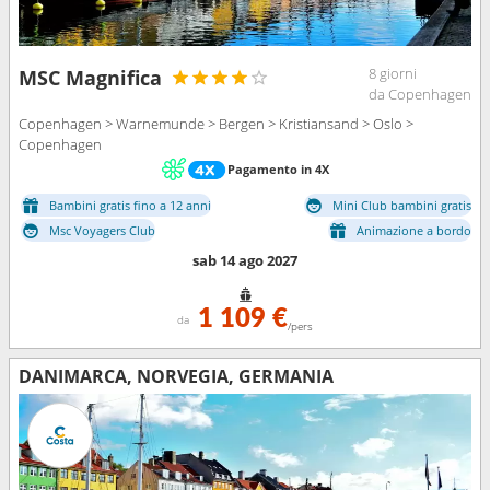
8 giorni
MSC Magnifica
da Copenhagen
Copenhagen > Warnemunde > Bergen > Kristiansand > Oslo >
Copenhagen
Pagamento in 4X
Bambini gratis fino a 12 anni
Mini Club bambini gratis
Msc Voyagers Club
Animazione a bordo
sab 14 ago 2027
1 109 €
da
/pers
DANIMARCA, NORVEGIA, GERMANIA