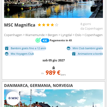
8 giorni
MSC Magnifica
da Copenhagen
Copenhagen > Warnemunde > Bergen > Lyngdal > Oslo > Copenhagen
Pagamento in 4X
Bambini gratis fino a 12 anni
Mini Club bambini gratis
Msc Voyagers Club
Animazione a bordo
sab 05 giu 2027
989 €
da
/pers
DANIMARCA, GERMANIA, NORVEGIA