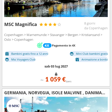
8 giorni
MSC Magnifica
da Copenhagen
Copenhagen > Warnemunde > Stavanger > Bergen > Kristiansand >
Oslo > Copenhagen
Pagamento in 4X
Bambini gratis fino a 12 anni
Mini Club bambini gratis
Msc Voyagers Club
Animazione a bordo
sab 03 lug 2027
1 059 €
da
/pers
GERMANIA, NORVEGIA, ISOLE MALVINE , DANIMARCA