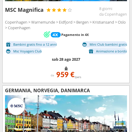
8 giorni
MSC Magnifica
da Copenhagen
Copenhagen > Warnemunde > Eidfjord > Bergen > Kristiansand > Oslo
> Copenhagen
Pagamento in 4X
Bambini gratis fino a 12 anni
Mini Club bambini gratis
Msc Voyagers Club
Animazione a bordo
sab 28 ago 2027
959 €
da
/pers
GERMANIA, NORVEGIA, DANIMARCA