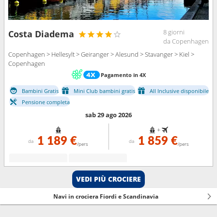
8 giorni
Costa Diadema
da Copenhagen
Copenhagen > Hellesylt > Geiranger > Alesund > Stavanger > Kiel >
Copenhagen
Pagamento in 4X
Bambini Gratis
Mini Club bambini gratis
All Inclusive disponibile
Pensione completa
sab 29 ago 2026
+
1 189 €
1 859 €
da
da
/pers
/pers
VEDI PIÙ CROCIERE
Navi in crociera Fiordi e Scandinavia