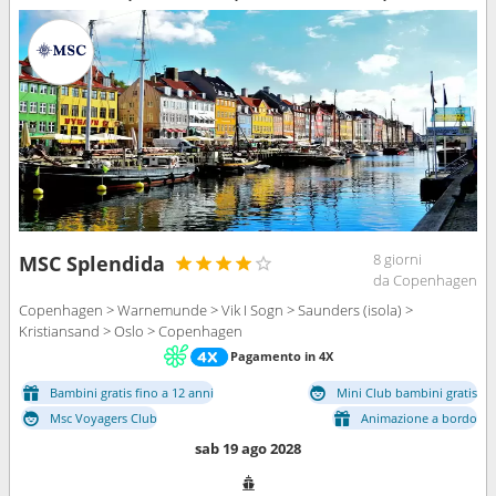
8 giorni
MSC Splendida
da Copenhagen
Copenhagen > Warnemunde > Vik I Sogn > Saunders (isola) >
Kristiansand > Oslo > Copenhagen
Pagamento in 4X
Bambini gratis fino a 12 anni
Mini Club bambini gratis
Msc Voyagers Club
Animazione a bordo
sab 19 ago 2028