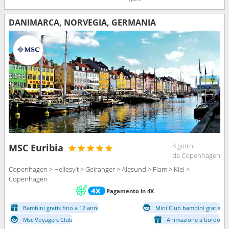
DANIMARCA, NORVEGIA, GERMANIA
8 giorni
MSC Euribia
da Copenhagen
Copenhagen > Hellesylt > Geiranger > Alesund > Flam > Kiel >
Copenhagen
Pagamento in 4X
Bambini gratis fino a 12 anni
Mini Club bambini gratis
Msc Voyagers Club
Animazione a bordo