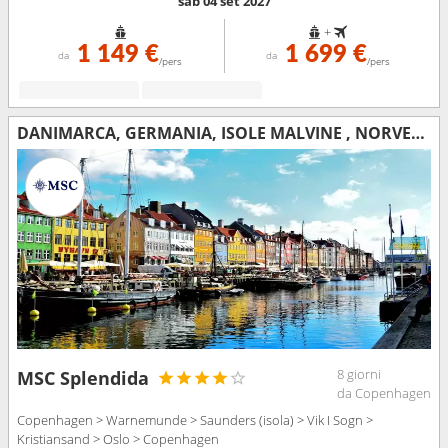
sab 04 set 2027
+
1 149 €
1 699 €
da
da
/pers
/pers
DANIMARCA, GERMANIA, ISOLE MALVINE , NORVEGIA
8 giorni
MSC Splendida
da Copenhagen
Copenhagen > Warnemunde > Saunders (isola) > Vik I Sogn >
Kristiansand > Oslo > Copenhagen