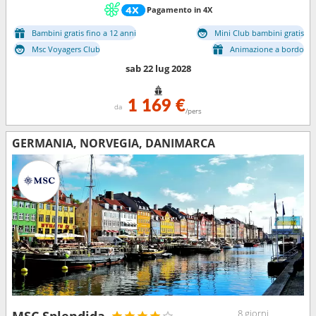
Pagamento in 4X
Bambini gratis fino a 12 anni
Mini Club bambini gratis
Msc Voyagers Club
Animazione a bordo
sab 22 lug 2028
1 169 €
da
/pers
GERMANIA, NORVEGIA, DANIMARCA
8 giorni
MSC Splendida