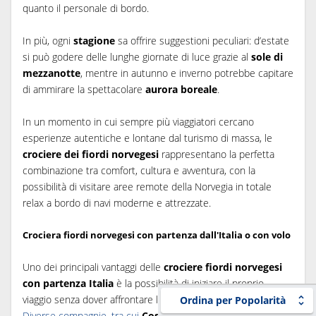
quanto il personale di bordo.
In più, ogni
stagione
sa offrire suggestioni peculiari: d’estate
si può godere delle lunghe giornate di luce grazie al
sole di
mezzanotte
, mentre in autunno e inverno potrebbe capitare
di ammirare la spettacolare
aurora boreale
.
In un momento in cui sempre più viaggiatori cercano
esperienze autentiche e lontane dal turismo di massa, le
crociere dei fiordi norvegesi
rappresentano la perfetta
combinazione tra comfort, cultura e avventura, con la
possibilità di visitare aree remote della Norvegia in totale
relax a bordo di navi moderne e attrezzate.
Crociera fiordi norvegesi con partenza dall'Italia o con volo
Uno dei principali vantaggi delle
crociere fiordi norvegesi
con partenza Italia
è la possibilità di iniziare il proprio
viaggio senza dover affrontare lunghi voli.
Ordina per Popolarità
Diverse compagnie, tra cui
Costa Crociere
e
MSC
,