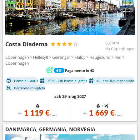
8 giorni
Costa Diadema
da Copenhagen
Copenhagen > Hellesylt > Geiranger > Maloy > Haugesund > Kiel >
Copenhagen
Pagamento in 4X
Bambini Gratis
Mini Club bambini gratis
All Inclusive disponibile
Pensione completa
sab 29 mag 2027
+
1 119 €
1 669 €
da
da
/pers
/pers
DANIMARCA, GERMANIA, NORVEGIA