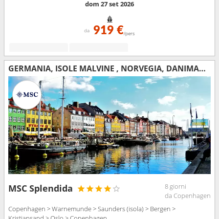
dom 27 set 2026
919 €
da
/pers
GERMANIA, ISOLE MALVINE , NORVEGIA, DANIMARCA
8 giorni
MSC Splendida
da Copenhagen
Copenhagen > Warnemunde > Saunders (isola) > Bergen >
Kristiansand > Oslo > Copenhagen