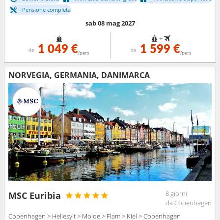
Pensione completa
sab 08 mag 2027
+
1 049 €
1 599 €
da
da
/pers
/pers
NORVEGIA, GERMANIA, DANIMARCA
8 giorni
MSC Euribia
da Copenhagen
Copenhagen > Hellesylt > Molde > Flam > Kiel > Copenhagen