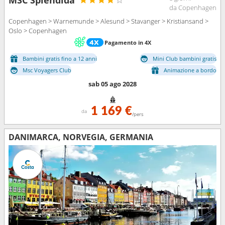
da Copenhagen
Copenhagen > Warnemunde > Alesund > Stavanger > Kristiansand >
Oslo > Copenhagen
Pagamento in 4X
Bambini gratis fino a 12 anni
Mini Club bambini gratis
Msc Voyagers Club
Animazione a bordo
sab 05 ago 2028
1 169 €
da
/pers
DANIMARCA, NORVEGIA, GERMANIA