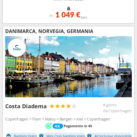
1 049 €
da
/pers
DANIMARCA, NORVEGIA, GERMANIA
8 giorni
Costa Diadema
da Copenhagen
Copenhagen > Flam > Maloy > Bergen > Kiel > Copenhagen
Pagamento in 4X
Bambini Gratis
Mini Club bambini gratis
All Inclusive disponibile