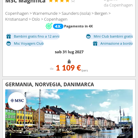
MSC Magnifica
da Copenhagen
Copenhagen > Warnemunde > Saunders (isola) > Bergen >
Kristiansand > Oslo > Copenhagen
Pagamento in 4X
Bambini gratis fino a 12 anni
Mini Club bambini gratis
Msc Voyagers Club
Animazione a bordo
sab 31 lug 2027
1 109 €
da
/pers
GERMANIA, NORVEGIA, DANIMARCA