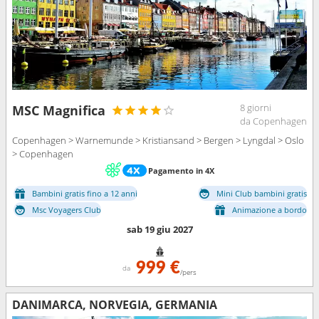
8 giorni
MSC Magnifica
da Copenhagen
Copenhagen > Warnemunde > Kristiansand > Bergen > Lyngdal > Oslo
> Copenhagen
Pagamento in 4X
Bambini gratis fino a 12 anni
Mini Club bambini gratis
Msc Voyagers Club
Animazione a bordo
sab 19 giu 2027
999 €
da
/pers
DANIMARCA, NORVEGIA, GERMANIA