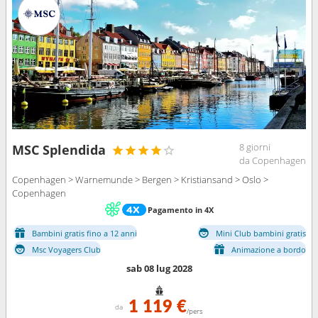
8 giorni
MSC Splendida
da Copenhagen
Copenhagen > Warnemunde > Bergen > Kristiansand > Oslo >
Copenhagen
Pagamento in 4X
Bambini gratis fino a 12 anni
Mini Club bambini gratis
Msc Voyagers Club
Animazione a bordo
sab 08 lug 2028
1 119 €
da
/pers