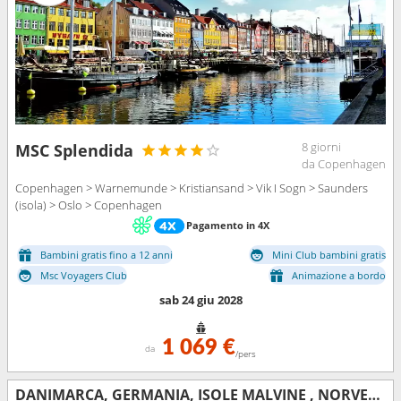
8 giorni
MSC Splendida
da Copenhagen
Copenhagen > Warnemunde > Kristiansand > Vik I Sogn > Saunders
(isola) > Oslo > Copenhagen
Pagamento in 4X
Bambini gratis fino a 12 anni
Mini Club bambini gratis
Msc Voyagers Club
Animazione a bordo
sab 24 giu 2028
1 069 €
da
/pers
DANIMARCA, GERMANIA, ISOLE MALVINE , NORVEGIA