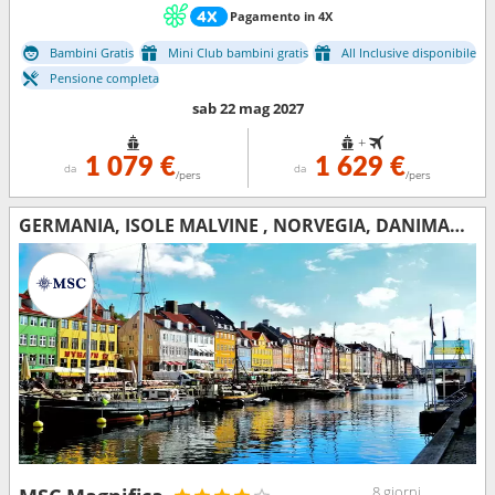
Pagamento in 4X
Bambini Gratis
Mini Club bambini gratis
All Inclusive disponibile
Pensione completa
sab 22 mag 2027
+
1 079 €
1 629 €
da
da
/pers
/pers
GERMANIA, ISOLE MALVINE , NORVEGIA, DANIMARCA
8 giorni