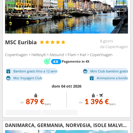
8 giorni
MSC Euribia
da Copenhagen
Copenhagen > Hellesylt > Alesund > Flam > Kiel > Copenhagen
Pagamento in 4X
Bambini gratis fino a 12 anni
Mini Club bambini gratis
Msc Voyagers Club
Animazione a bordo
dom 04 ott 2026
+
879 €
1 396 €
da
da
/pers
/pers
DANIMARCA, GERMANIA, NORVEGIA, ISOLE MALVINE