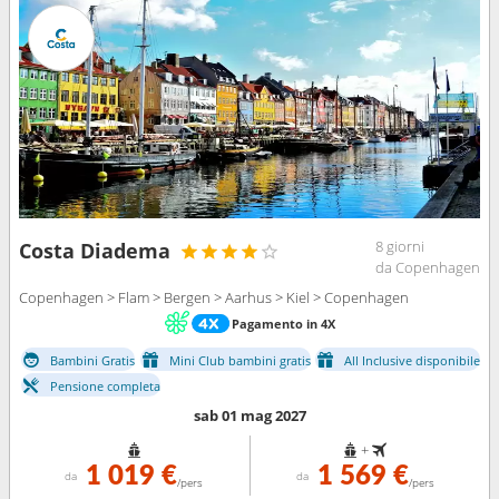
8 giorni
Costa Diadema
da Copenhagen
Copenhagen > Flam > Bergen > Aarhus > Kiel > Copenhagen
Pagamento in 4X
Bambini Gratis
Mini Club bambini gratis
All Inclusive disponibile
Pensione completa
sab 01 mag 2027
+
1 019 €
1 569 €
da
da
/pers
/pers