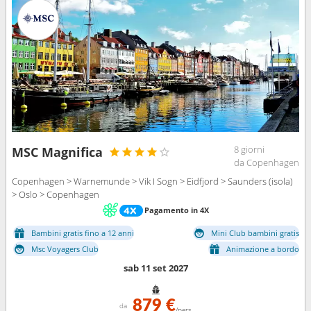
8 giorni
MSC Magnifica
da Copenhagen
Copenhagen > Warnemunde > Vik I Sogn > Eidfjord > Saunders (isola)
> Oslo > Copenhagen
Pagamento in 4X
Bambini gratis fino a 12 anni
Mini Club bambini gratis
Msc Voyagers Club
Animazione a bordo
sab 11 set 2027
879 €
da
/pers