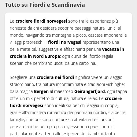
Tutto su Fiordi e Scandinavia
Le
crociere fiordi norvegesi
sono tra le esperienze più
richieste da chi desidera scoprire paesaggi naturali unici al
mondo, navigando tra montagne a picco, cascate imponenti e
villaggi pittoreschi. I
fiordi norvegesi
rappresentano una
delle mete più suggestive e affascinanti per una
vacanza in
crociera in Nord Europa
: ogni curva del fiordo regala
scenari che sembrano usciti da una cartolina.
Scegliere una
crociera nei fiordi
significa vivere un viaggio
straordinario, tra natura incontaminata e tradizioni vichinghe:
dalla magica
Bergen
al maestoso
Geirangerfjord
, ogni tappa
offre un mix perfetto di cultura, natura e relax. Le
crociere
fiordi norvegesi
sono ideali sia per chi viaggia in coppia,
grazie all’atmosfera romantica dei panorami nordici, sia per le
famiglie, che possono contare su attività ed escursioni
pensate anche per i più piccoli, essendo i paesi nordici
particolarmente attenti alle esigenze dei bambini, tanto