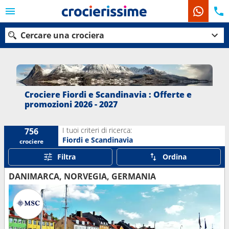
Cercare una crociera
Le nostre destinazioni
Crociere Fiordi e Scandinavia : Offerte e
promozioni 2026 - 2027
Mesi di partenza
I tuoi criteri di ricerca:
756
Porti
Compagnie
Fiordi e Scandinavia
crociere
Filtra
Ordina
Ricerca
DANIMARCA, NORVEGIA, GERMANIA