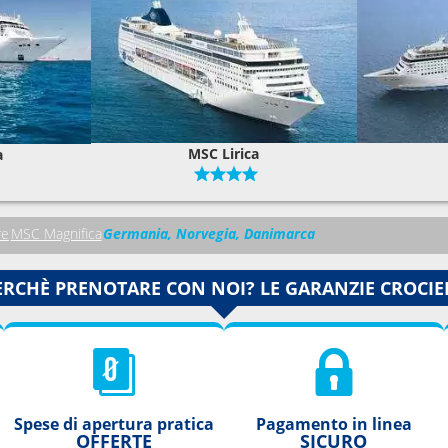
MSC Lirica
a
re
MSC Magnifica
Germania, Norvegia, Danimarca
ERCHÈ PRENOTARE CON NOI? LE GARANZIE CROCIE
Spese di apertura pratica
Pagamento in linea
OFFERTE
SICURO