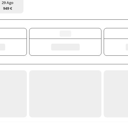
29 Ago
949 €