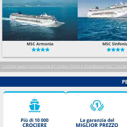
MSC Armonia
MSC Sinfoni
Crociere www.crocierissime.it
Crociere Fiordi e Scandinavia
MSC Crocie
P
Più di 10 000
La garanzia del
CROCIERE
MIGLIOR PREZZO