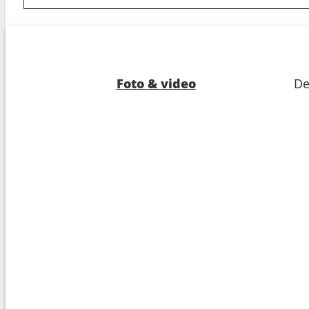
8
Arrivo :
Warnemunde
7:00
Foto & video
De