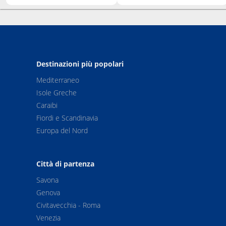
Destinazioni più popolari
Mediterraneo
Isole Greche
Caraibi
Fiordi e Scandinavia
Europa del Nord
Città di partenza
Savona
Genova
Civitavecchia - Roma
Venezia