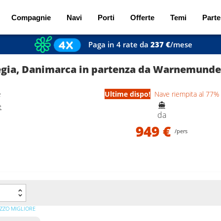
Compagnie
Navi
Porti
Offerte
Temi
Parte
Paga in 4 rate da
237 €
/mese
egia, Danimarca in partenza da Warnemunde
e
Ultime dispo!
Nave riempita al 77%
e
da
949 €
/pers
ZZO MIGLIORE