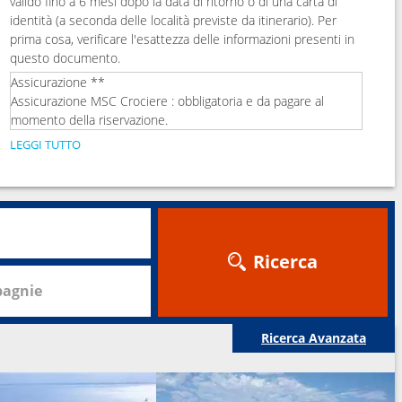
valido fino a 6 mesi dopo la data di ritorno o di una carta di
identità (a seconda delle località previste da itinerario). Per
prima cosa, verificare l'esattezza delle informazioni presenti in
questo documento.
Assicurazione **
Assicurazione MSC Crociere : obbligatoria e da pagare al
momento della riservazione.
LEGGI TUTTO
Ricerca
agnie
Ricerca Avanzata