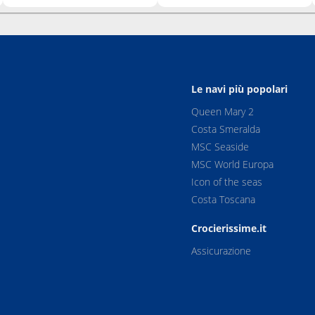
Le navi più popolari
Queen Mary 2
Costa Smeralda
MSC Seaside
MSC World Europa
Icon of the seas
Costa Toscana
Crocierissime.it
Assicurazione