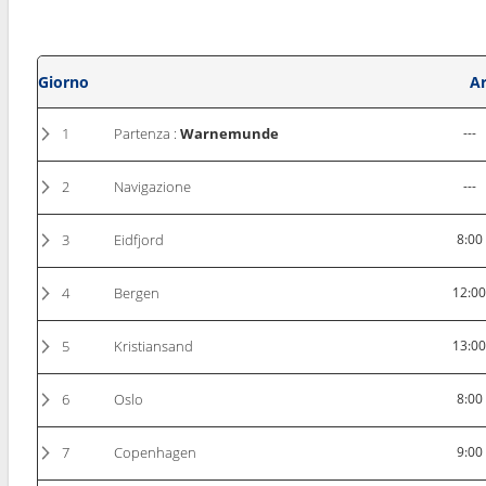
Giorno
Ar
1
Partenza :
Warnemunde
---
2
Navigazione
---
3
Eidfjord
8:00
4
Bergen
12:0
5
Kristiansand
13:0
6
Oslo
8:00
7
Copenhagen
9:00