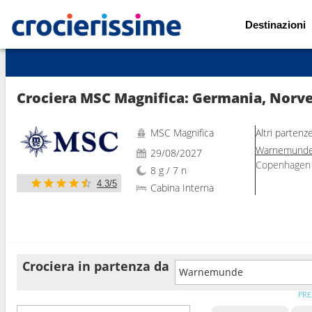
Destinazioni
Mostra le altre 128 foto
Crociera MSC Magnifica: Germania, Norv
MSC Magnifica
Altri partenz
Warnemund
29/08/2027
Copenhagen
8 g / 7 n
4.3/5
Cabina Interna
Crociera in partenza da
Warnemunde
PRE