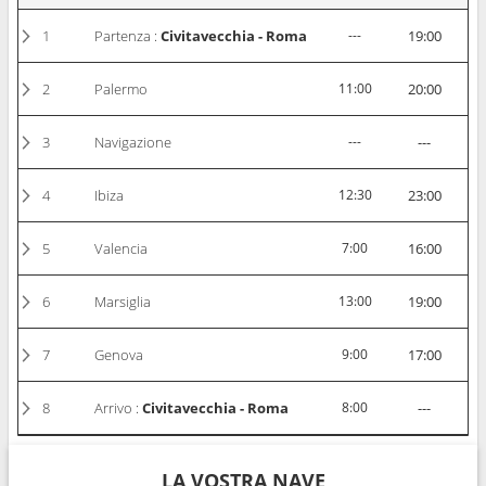
1
Partenza :
Civitavecchia - Roma
---
19:00
2
Palermo
11:00
20:00
3
Navigazione
---
---
4
Ibiza
12:30
23:00
5
Valencia
7:00
16:00
6
Marsiglia
13:00
19:00
7
Genova
9:00
17:00
8
Arrivo :
Civitavecchia - Roma
8:00
---
LA VOSTRA NAVE