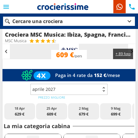
Cercare una crociera
Crociera MSC Musica: Ibiza, Spagna, Francia, Italia in partenza da Civitavecchia - Roma
MSC Musica
609 €
+ 89 foto
Le nostre destinazioni
/pers
Mesi di partenza
Paga in 4 rate da
152 €
/mese
Porti
Compagnie
aprile 2027
Ricerca
PREZZO MIGLIORE
18 Apr
25 Apr
2 Mag
9 Mag
629 €
609 €
679 €
699 €
La mia categoria cabina