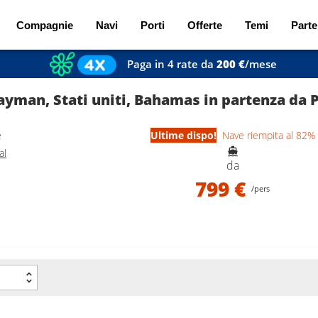
Compagnie
Navi
Porti
Offerte
Temi
Parte
Paga in 4 rate da
200 €
/mese
ayman, Stati uniti, Bahamas in partenza da 
e
Ultime dispo!
Nave riempita al 82%
al
da
799 €
/pers