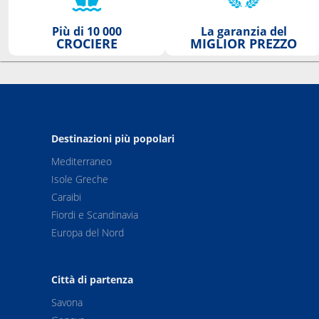
Più di 10 000
La garanzia del
CROCIERE
MIGLIOR PREZZO
Destinazioni più popolari
Mediterraneo
Isole Greche
Caraibi
Fiordi e Scandinavia
Europa del Nord
Città di partenza
Savona