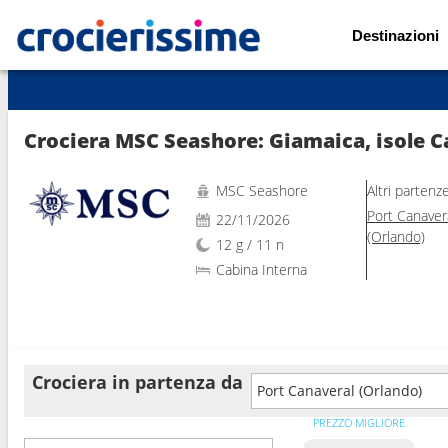
Destinazioni
Mostra le altre 89 foto
Crociera MSC Seashore: Giamaica, isole C
MSC Seashore
Altri partenz
Port Canaver
22/11/2026
(Orlando)
12 g / 11 n
Cabina Interna
Crociera in partenza da
Port Canaveral (Orlando)
PREZZO MIGLIORE