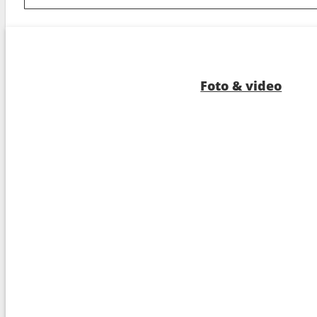
8
Port Canaveral (Orlando)
7:00
9
Nassau
10:0
10
Ocean cay MSC marine reserve
8:00
Foto & video
11
Navigazione
---
12
Arrivo :
Port Canaveral (Orlando)
7:00