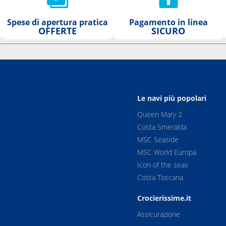
Spese di apertura pratica
Pagamento in linea
OFFERTE
SICURO
Le navi più popolari
Queen Mary 2
Costa Smeralda
MSC Seaside
MSC World Europa
Icon of the seas
Costa Toscana
Crocierissime.it
Assicurazione