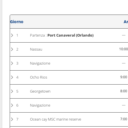
Giorno
Ar
1
Partenza :
Port Canaveral (Orlando)
---
2
Nassau
10:0
3
Navigazione
---
4
Ocho Rios
9:00
5
Georgetown
8:00
6
Navigazione
---
7
Ocean cay MSC marine reserve
7:00