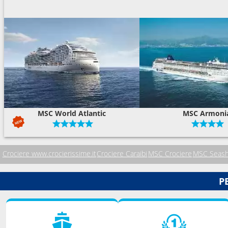
MSC World Atlantic
MSC Armoni
Crociere www.crocierissime.it
Crociere Caraibi
MSC Crociere
MSC Seash
P