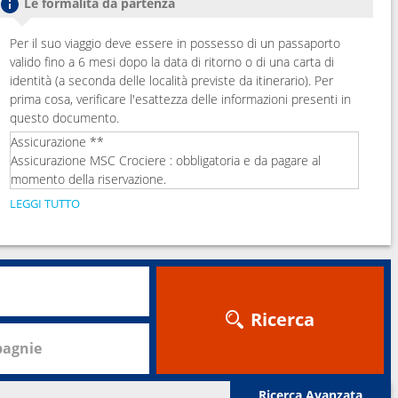
Le formalità da partenza
Per il suo viaggio deve essere in possesso di un passaporto
valido fino a 6 mesi dopo la data di ritorno o di una carta di
identità (a seconda delle località previste da itinerario). Per
prima cosa, verificare l'esattezza delle informazioni presenti in
questo documento.
Assicurazione **
Assicurazione MSC Crociere : obbligatoria e da pagare al
momento della riservazione.
LEGGI TUTTO
Ricerca
agnie
Ricerca Avanzata