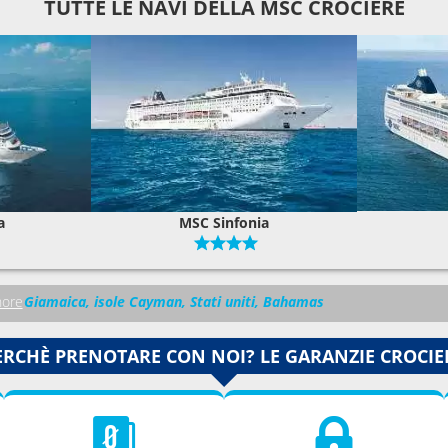
TUTTE LE NAVI DELLA MSC CROCIERE
a
MSC Sinfonia
ore
Giamaica, isole Cayman, Stati uniti, Bahamas
ERCHÈ PRENOTARE CON NOI? LE GARANZIE CROCIE