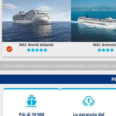
MSC World Atlantic
MSC Armoni
Crociere www.crocierissime.it
Crociere Bahamas
MSC Crociere
MSC Sea
P
Più di 10 000
La garanzia del