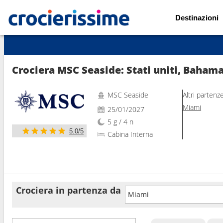
Destinazioni
Mostra le altre 129 foto
Crociera MSC Seaside: Stati uniti, Baham
MSC Seaside
Altri partenz
Miami
25/01/2027
5 g / 4 n
5.0/5
Cabina Interna
Crociera in partenza da
Miami