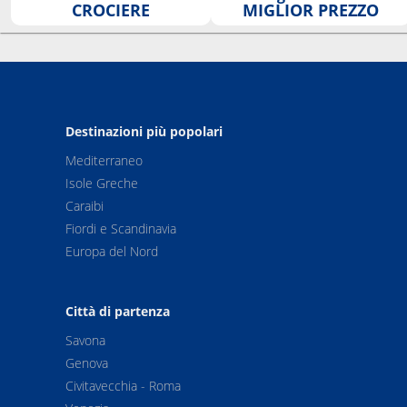
CROCIERE
MIGLIOR PREZZO
Destinazioni più popolari
Mediterraneo
Isole Greche
Caraibi
Fiordi e Scandinavia
Europa del Nord
Città di partenza
Savona
Genova
Civitavecchia - Roma