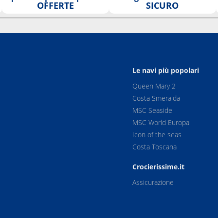
OFFERTE
SICURO
Le navi più popolari
Queen Mary 2
Costa Smeralda
MSC Seaside
MSC World Europa
Icon of the seas
Costa Toscana
Crocierissime.it
Assicurazione