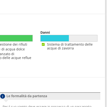
Danni
estione dei rifiuti
Sistema di trattamento delle
acque di zavorra
 di acqua dolce
anzato di
o delle acque reflue
Le formalità da partenza
Per il suo viaggio deve essere in possesso di un passaporto