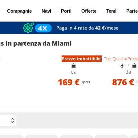
Compagnie
Navi
Porti
Offerte
Temi
Parte
Paga in 4 rate da
42 €
/mese
as in partenza da Miami
e
Prezzo imbattibile!
Top Qualità/Prez
+
da
da
169 €
876 €
/pers
/