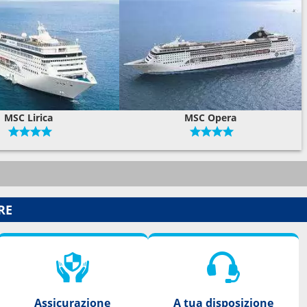
MSC Lirica
MSC Opera
RE
Assicurazione
A tua disposizione