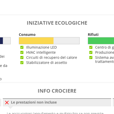
INIZIATIVE ECOLOGICHE
Consumo
Rifiuti
Illuminazione LED
Centro di g
HVAC intelligente
Produzione
dei
Circuiti di recupero del calore
Sistema av
trattament
Stabilizzatore di assetto
ne da
o
INFO CROCIERE
Le prestazioni non incluse
Le assicurazioni (annullamento e multirischio se non previste