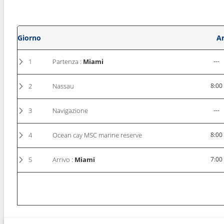
Giorno
Ar
1
Partenza :
Miami
---
2
Nassau
8:00
3
Navigazione
---
4
Ocean cay MSC marine reserve
8:00
5
Arrivo :
Miami
7:00