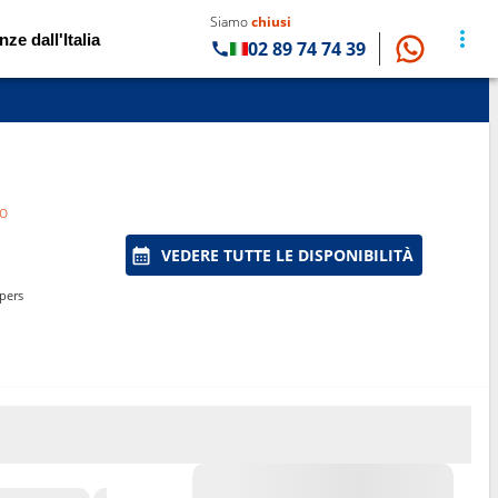
Siamo
chiusi
nze dall'Italia
02 89 74 74 39
zo
VEDERE TUTTE LE DISPONIBILITÀ
pers