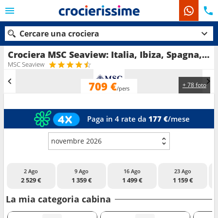
Cercare una crociera
Crociera MSC Seaview: Italia, Ibiza, Spagna, Francia in partenza da Civitavecchia - Roma
MSC Seaview
709 €
+ 78 foto
Le nostre destinazioni
/pers
Mesi di partenza
Paga in 4 rate da
177 €
/mese
Porti
Compagnie
novembre 2026
Ricerca
2 Ago
9 Ago
16 Ago
23 Ago
2 529 €
1 359 €
1 499 €
1 159 €
La mia categoria cabina