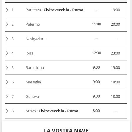
1
Partenza :
Civitavecchia - Roma
---
19:00
2
Palermo
11:00
20:00
3
Navigazione
---
---
4
Ibiza
12:30
23:00
5
Barcellona
9:00
19:00
6
Marsiglia
9:00
18:00
7
Genova
9:00
18:00
8
Arrivo :
Civitavecchia - Roma
8:00
---
LA VOSTRA NAVE