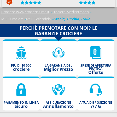
Crociere www.crocierissime.it
Crociere Mediterraneo
MSC Crociere
MSC Splendida
Grecia, Turchia, Italia
PERCHÈ PRENOTARE CON NOI? LE
GARANZIE CROCIERE
PIÙ DI 10 000
LA GARANZIA DEL
SPESE DI APERTURA
crociere
Miglior Prezzo
PRATICA
Offerte
PAGAMENTO IN LINEA
ASSICURAZIONE
A TUA DISPOSIZIONE
Sicuro
Annullamento
7/7 G