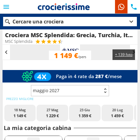
Cercare una crociera
Crociera MSC Splendida: Grecia, Turchia, Italia in partenza da Bari
MSC Splendida
1 149 €
+ 139 foto
Le nostre destinazioni
/pers
Mesi di partenza
Paga in 4 rate da
287 €
/mese
Porti
Compagnie
maggio 2027
Ricerca
PREZZO MIGLIORE
18 Mag
27 Mag
23 Giu
20 Lug
1 149 €
1 229 €
1 359 €
1 459 €
La mia categoria cabina