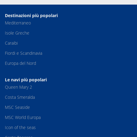
Destinazioni più popolari
Mediterraneo
Isole Greche
Caraibi
Fiordi e Scandinavia
Europa del Nord
Le navi più popolari
Queen Mary 2
Costa Smeralda
MSC Seaside
MSC World Europa
Icon of the seas