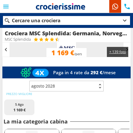
Cercare una crociera
Crociera MSC Splendida: Germania, Norvegia, Danimarca in partenza da Copenhagen
MSC Splendida
1 169 €
+ 139 foto
Le nostre destinazioni
/pers
Mesi di partenza
Paga in 4 rate da
292 €
/mese
Porti
Compagnie
agosto 2028
Ricerca
PREZZO MIGLIORE
5 Ago
1 169 €
La mia categoria cabina