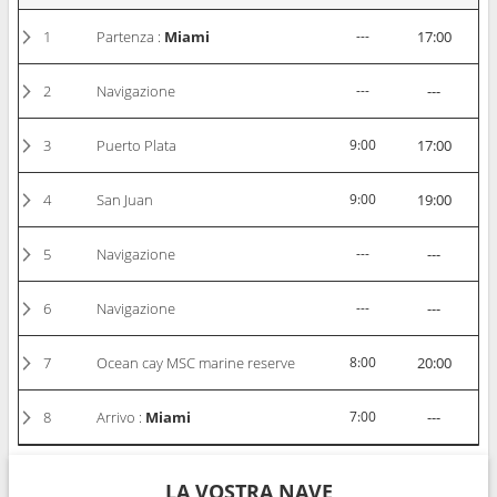
1
Partenza :
Miami
---
17:00
2
Navigazione
---
---
3
Puerto Plata
9:00
17:00
4
San Juan
9:00
19:00
5
Navigazione
---
---
6
Navigazione
---
---
7
Ocean cay MSC marine reserve
8:00
20:00
8
Arrivo :
Miami
7:00
---
LA VOSTRA NAVE