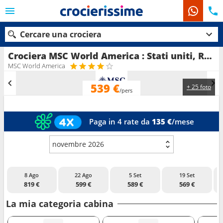
Cercare una crociera
Crociera MSC World America : Stati uniti, Repubblica dominicana, Portorico, Bahamas in partenza da Miami
MSC World America
539 €
+ 25 foto
Le nostre destinazioni
/pers
Mesi di partenza
Paga in 4 rate da
135 €
/mese
Porti
Compagnie
novembre 2026
Ricerca
8 Ago
22 Ago
5 Set
19 Set
819 €
599 €
589 €
569 €
La mia categoria cabina