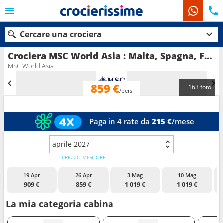
Cercare una crociera
Crociera MSC World Asia : Malta, Spagna, Francia, Italia in partenza da Napoli
MSC World Asia
859 €
+ 163 foto
Le nostre destinazioni
/pers
Mesi di partenza
Paga in 4 rate da
215 €
/mese
Porti
Compagnie
aprile 2027
Ricerca
PREZZO MIGLIORE
19 Apr
26 Apr
3 Mag
10 Mag
909 €
859 €
1 019 €
1 019 €
La mia categoria cabina