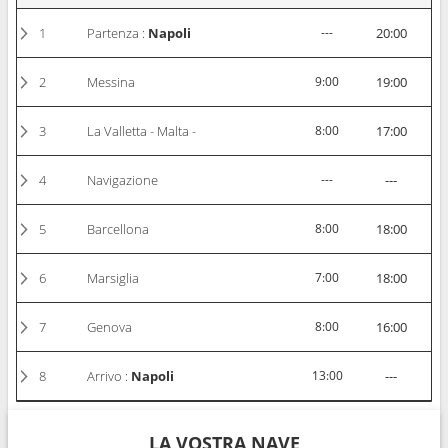
1
Partenza :
Napoli
---
20:00
2
Messina
9:00
19:00
3
La Valletta - Malta -
8:00
17:00
4
Navigazione
---
---
5
Barcellona
8:00
18:00
6
Marsiglia
7:00
18:00
7
Genova
8:00
16:00
8
Arrivo :
Napoli
13:00
---
LA VOSTRA NAVE