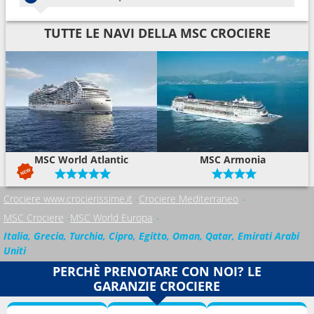
TUTTE LE NAVI DELLA MSC CROCIERE
MSC World Atlantic
MSC Armonia
Crociere www.crocierissime.it
Crociere Mediterraneo
MSC Crociere
MSC World Europa
Italia, Grecia, Turchia, Cipro, Egitto, Oman, Qatar, Emirati Arabi
Uniti
PERCHÈ PRENOTARE CON NOI? LE
GARANZIE CROCIERE