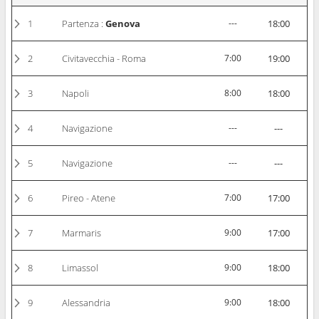
1
Partenza :
Genova
---
18:00
2
Civitavecchia - Roma
7:00
19:00
3
Napoli
8:00
18:00
4
Navigazione
---
---
5
Navigazione
---
---
6
Pireo - Atene
7:00
17:00
7
Marmaris
9:00
17:00
8
Limassol
9:00
18:00
9
Alessandria
9:00
18:00