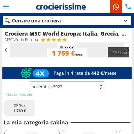
Cercare una crociera
Crociera MSC World Europa: Italia, Grecia, Turchia, Cipro, Egitto, Oman, Qatar, Emirati Arabi Uniti in partenza da Genova
MSC World Europa
1 769 €
+ 117 foto
Le nostre destinazioni
/pers
Mesi di partenza
Paga in 4 rate da
442 €
/mese
Porti
Compagnie
novembre 2027
Ricerca
PREZZO MIGLIORE
20 Nov
1 769 €
La mia categoria cabina