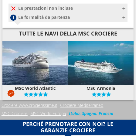
Le prestazioni non incluse
Le formalità da partenza
TUTTE LE NAVI DELLA MSC CROCIERE
MSC World Atlantic
MSC Armonia
Crociere www.crocierissime.it
Crociere Mediterraneo
MSC Crociere
MSC World Europa
Italia, Spagna, Francia
PERCHÈ PRENOTARE CON NOI? LE
GARANZIE CROCIERE