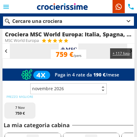
Cercare una crociera
Crociera MSC World Europa: Italia, Spagna, Francia in partenza da Marsiglia
MSC World Europa
759 €
+ 117 foto
Le nostre destinazioni
/pers
Mesi di partenza
Paga in 4 rate da
190 €
/mese
Porti
Compagnie
novembre 2026
Ricerca
PREZZO MIGLIORE
7 Nov
759 €
La mia categoria cabina