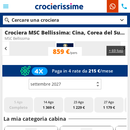
Cercare una crociera
Crociera MSC Bellissima: Cina, Corea del Sud in partenza da Shanghai
MSC Bellissima
859 €
+ 69 foto
Le nostre destinazioni
/pers
Mesi di partenza
Paga in 4 rate da
215 €
/mese
Porti
Compagnie
settembre 2027
Ricerca
5 Ago
14 Ago
23 Ago
27 Ago
Completo
1 369 €
1 229 €
1 179 €
La mia categoria cabina