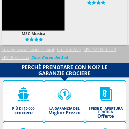
MSC Musica
Crociere www.crocierissime.it
Crociere Asia
MSC YACHT CLUB
MSC Bellissima
Cina, Corea del Sud
PERCHÈ PRENOTARE CON NOI? LE
GARANZIE CROCIERE
PIÙ DI 10 000
LA GARANZIA DEL
SPESE DI APERTURA
crociere
Miglior Prezzo
PRATICA
Offerte