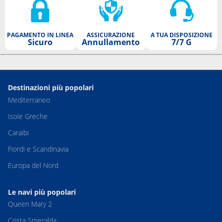
PAGAMENTO IN LINEA
ASSICURAZIONE
A TUA DISPOSIZIONE
Sicuro
Annullamento
7/7 G
Destinazioni più popolari
Mediterraneo
Isole Greche
Caraibi
Fiordi e Scandinavia
Europa del Nord
Le navi più popolari
Queen Mary 2
Costa Smeralda