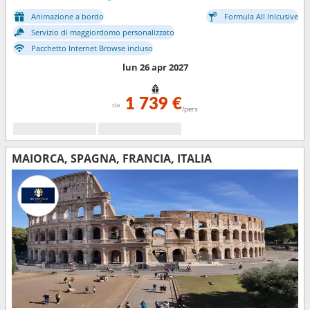
Animazione a bordo
Formula All Inlcusive
Servizio di maggiordomo personalizzato
Pacchetto Internet Browse incluso
lun 26 apr 2027
1 739 €
da
/pers
MAIORCA, SPAGNA, FRANCIA, ITALIA