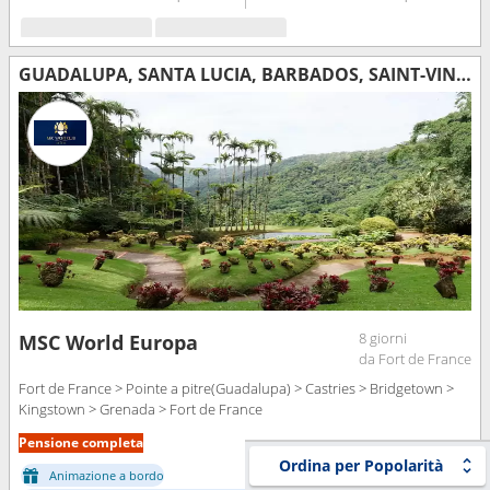
GUADALUPA, SANTA LUCIA, BARBADOS, SAINT-VINCENT E LE GRENADINE, GRENADA, MARTINICA
8 giorni
MSC World Europa
da Fort de France
Fort de France > Pointe a pitre(Guadalupa) > Castries > Bridgetown >
Kingstown > Grenada > Fort de France
Pensione completa
Ordina per Popolarità
Animazione a bordo
Formula All Inlcusive