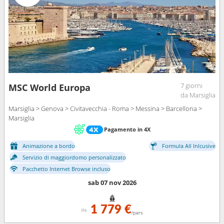
7 giorni
MSC World Europa
da Marsiglia
Marsiglia > Genova > Civitavecchia - Roma > Messina > Barcellona >
Marsiglia
Pagamento in 4X
Animazione a bordo
Formula All Inlcusive
Servizio di maggiordomo personalizzato
Pacchetto Internet Browse incluso
sab 07 nov 2026
1 779 €
da
/pers