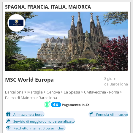
SPAGNA, FRANCIA, ITALIA, MAIORCA
8 giorni
MSC World Europa
da Barcellona
Barcellona > Marsiglia > Genova > La Spezia > Civitavecchia - Roma >
Palma di Maiorca > Barcellona
Pagamento in 4X
Animazione a bordo
Formula All Inlcusive
Servizio di maggiordomo personalizzato
Pacchetto Internet Browse incluso