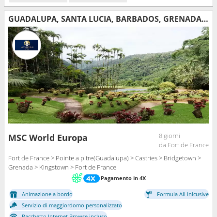
GUADALUPA, SANTA LUCIA, BARBADOS, GRENADA, SAINT-VINCENT E LE GRENADINE, MARTINICA
8 giorni
MSC World Europa
da Fort de France
Fort de France > Pointe a pitre(Guadalupa) > Castries > Bridgetown >
Grenada > Kingstown > Fort de France
Pagamento in 4X
Animazione a bordo
Formula All Inlcusive
Servizio di maggiordomo personalizzato
Pacchetto Internet Browse incluso