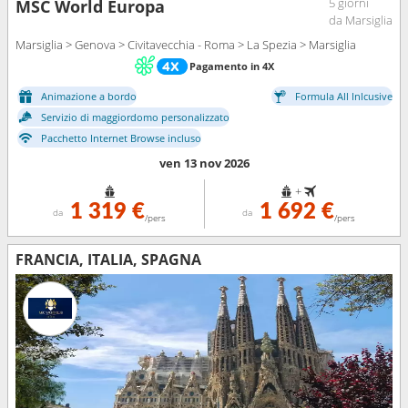
5 giorni
MSC World Europa
da Marsiglia
Marsiglia > Genova > Civitavecchia - Roma > La Spezia > Marsiglia
Pagamento in 4X
Animazione a bordo
Formula All Inlcusive
Servizio di maggiordomo personalizzato
Pacchetto Internet Browse incluso
ven 13 nov 2026
+
1 319 €
1 692 €
da
da
/pers
/pers
FRANCIA, ITALIA, SPAGNA