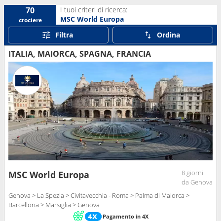
I tuoi criteri di ricerca:
70
MSC World Europa
crociere
Filtra
Ordina
ITALIA, MAIORCA, SPAGNA, FRANCIA
8 giorni
MSC World Europa
da Genova
Genova > La Spezia > Civitavecchia - Roma > Palma di Maiorca >
Barcellona > Marsiglia > Genova
Pagamento in 4X