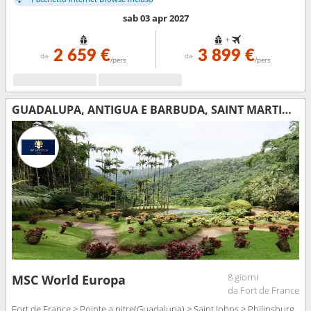
sab 03 apr 2027
+
2 659 €
3 899 €
da
da
/pers
/pers
GUADALUPA, ANTIGUA E BARBUDA, SAINT MARTIN, DOMINICA, MARTINICA
8 giorni
MSC World Europa
da Fort de France
Fort de France > Pointe a pitre(Guadalupa) > Saint Johns > Philipsburg