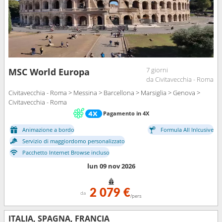
7 giorni
MSC World Europa
da Civitavecchia - Roma
Civitavecchia - Roma > Messina > Barcellona > Marsiglia > Genova >
Civitavecchia - Roma
Pagamento in 4X
Animazione a bordo
Formula All Inlcusive
Servizio di maggiordomo personalizzato
Pacchetto Internet Browse incluso
lun 09 nov 2026
2 079 €
da
/pers
ITALIA, SPAGNA, FRANCIA