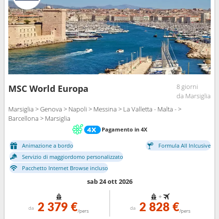
8 giorni
MSC World Europa
da Marsiglia
Marsiglia > Genova > Napoli > Messina > La Valletta - Malta - >
Barcellona > Marsiglia
Pagamento in 4X
Animazione a bordo
Formula All Inlcusive
Servizio di maggiordomo personalizzato
Pacchetto Internet Browse incluso
sab 24 ott 2026
+
2 379 €
2 828 €
da
da
/pers
/pers