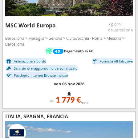
7 giorni
MSC World Europa
da Barcellona
Barcellona > Marsiglia > Genova > Civitavecchia - Roma > Messina >
Barcellona
Pagamento in 4X
Animazione a bordo
Formula All Inlcusive
Servizio di maggiordomo personalizzato
Pacchetto Internet Browse incluso
ven 06 nov 2026
1 779 €
da
/pers
ITALIA, SPAGNA, FRANCIA