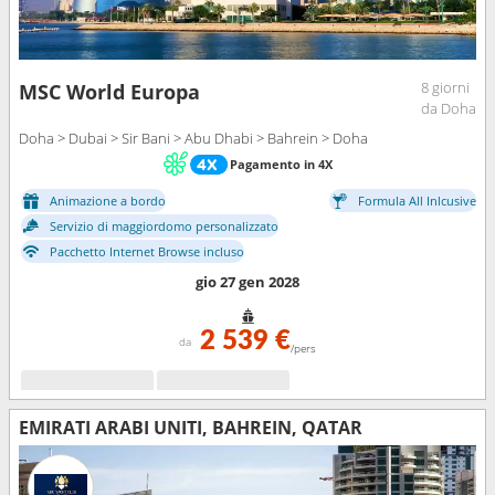
8 giorni
MSC World Europa
da Doha
Doha > Dubai > Sir Bani > Abu Dhabi > Bahrein > Doha
Pagamento in 4X
Animazione a bordo
Formula All Inlcusive
Servizio di maggiordomo personalizzato
Pacchetto Internet Browse incluso
gio 27 gen 2028
2 539 €
da
/pers
EMIRATI ARABI UNITI, BAHREIN, QATAR