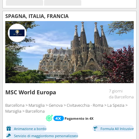
SPAGNA, ITALIA, FRANCIA
7 giorni
MSC World Europa
da Barcellona
Barcellona > Marsiglia > Genova > Civitavecchia - Roma > La Spezia >
Marsiglia > Barcellona
Pagamento in 4X
Animazione a bordo
Formula All Inlcusive
Servizio di maggiordomo personalizzato