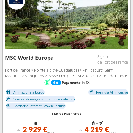
8 giorni
MSC World Europa
da Fort de France
Fort de France > Pointe a pitre(Guadalupa) > Philipsburg (Saint
Maarten) > Saint Johns > Basseterre (St Kitts) > Roseau > Fort de France
Pagamento in 4X
Animazione a bordo
Formula All Inlcusive
Servizio di maggiordomo personalizzato
Pacchetto Internet Browse incluso
sab 27 mar 2027
+
2 929 €
4 219 €
da
da
/pers
/pers