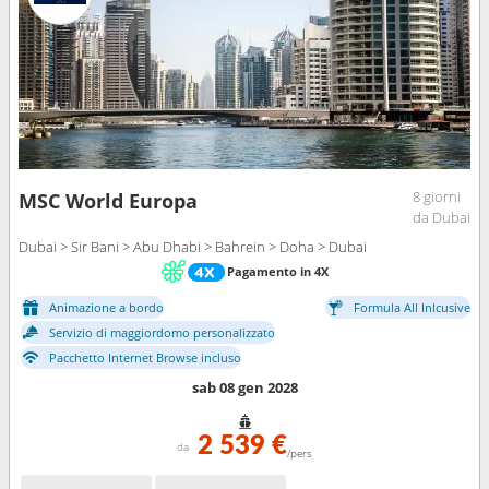
8 giorni
MSC World Europa
da Dubai
Dubai > Sir Bani > Abu Dhabi > Bahrein > Doha > Dubai
Pagamento in 4X
Animazione a bordo
Formula All Inlcusive
Servizio di maggiordomo personalizzato
Pacchetto Internet Browse incluso
sab 08 gen 2028
2 539 €
da
/pers