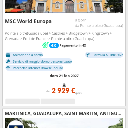
8 giorni
MSC World Europa
da Pointe a pitre(Guadalupa)
Pointe a pitre(Guadalupa) > Castries > Bridgetown > Kingstown >
Grenada > Fort de France > Pointe a pitre(Guadalupa)
Pagamento in 4X
Animazione a bordo
Formula All Inlcusive
Servizio di maggiordomo personalizzato
Pacchetto Internet Browse incluso
dom 21 feb 2027
2 929 €
da
/pers
MARTINICA, GUADALUPA, SAINT MARTIN, ANTIGUA E BARBUDA, DOMINICA