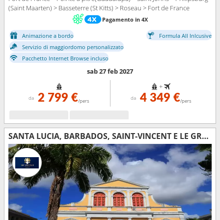
(Saint Maarten) > Basseterre (St Kitts) > Roseau > Fort de France
Pagamento in 4X
Animazione a bordo
Formula All Inlcusive
Servizio di maggiordomo personalizzato
Pacchetto Internet Browse incluso
sab 27 feb 2027
+
2 799 €
4 349 €
da
da
/pers
/pers
SANTA LUCIA, BARBADOS, SAINT-VINCENT E LE GRENADINE, GRENADA, MARTINICA, GUADALUPA