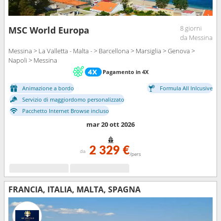
8 giorni
MSC World Europa
da Messina
Messina > La Valletta - Malta - > Barcellona > Marsiglia > Genova >
Napoli > Messina
Pagamento in 4X
Animazione a bordo
Formula All Inlcusive
Servizio di maggiordomo personalizzato
Pacchetto Internet Browse incluso
mar 20 ott 2026
2 329 €
da
/pers
FRANCIA, ITALIA, MALTA, SPAGNA