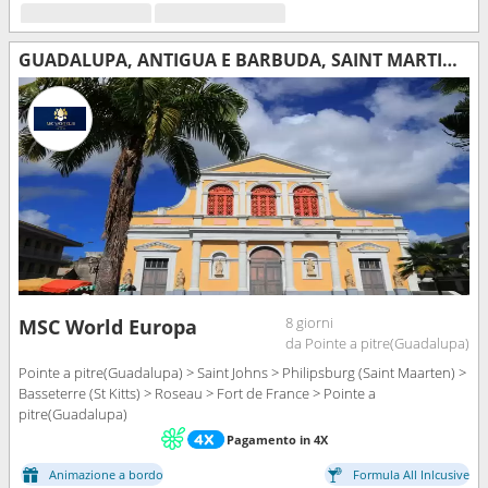
GUADALUPA, ANTIGUA E BARBUDA, SAINT MARTIN, DOMINICA, MARTINICA
8 giorni
MSC World Europa
da Pointe a pitre(Guadalupa)
Pointe a pitre(Guadalupa) > Saint Johns > Philipsburg (Saint Maarten) >
Basseterre (St Kitts) > Roseau > Fort de France > Pointe a
pitre(Guadalupa)
Pagamento in 4X
Animazione a bordo
Formula All Inlcusive