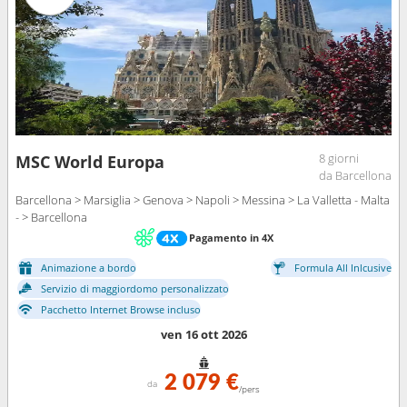
8 giorni
MSC World Europa
da Barcellona
Barcellona > Marsiglia > Genova > Napoli > Messina > La Valletta - Malta
- > Barcellona
Pagamento in 4X
Animazione a bordo
Formula All Inlcusive
Servizio di maggiordomo personalizzato
Pacchetto Internet Browse incluso
ven 16 ott 2026
2 079 €
da
/pers