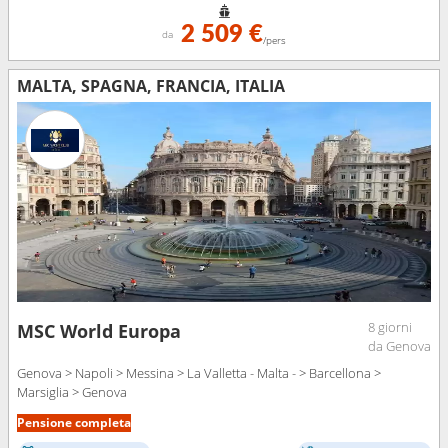
2 509 €
da
/pers
MALTA, SPAGNA, FRANCIA, ITALIA
8 giorni
MSC World Europa
da Genova
Genova > Napoli > Messina > La Valletta - Malta - > Barcellona >
Marsiglia > Genova
Pensione completa