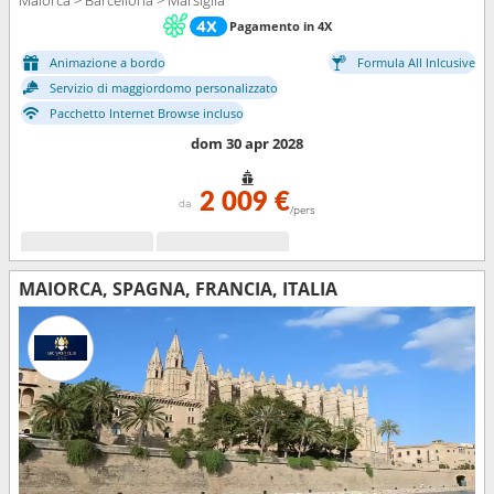
Maiorca > Barcellona > Marsiglia
Pagamento in 4X
Animazione a bordo
Formula All Inlcusive
Servizio di maggiordomo personalizzato
Pacchetto Internet Browse incluso
dom 30 apr 2028
2 009 €
da
/pers
MAIORCA, SPAGNA, FRANCIA, ITALIA