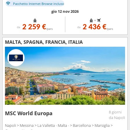
Pacchetto Internet Browse incluso
gio 12 nov 2026
+
2 259 €
2 436 €
da
da
/pers
/pers
MALTA, SPAGNA, FRANCIA, ITALIA
8 giorni
MSC World Europa
da Napoli
Napoli > Messina > La Valletta - Malta - > Barcellona > Marsiglia >