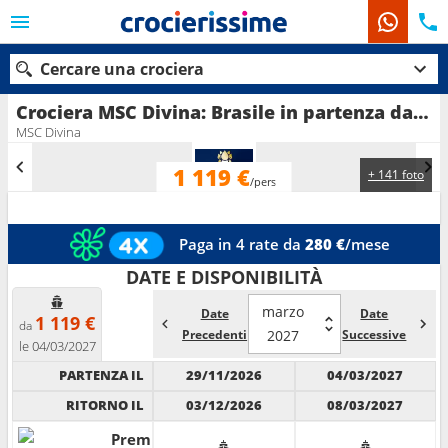
Cercare una crociera
Crociera MSC Divina: Brasile in partenza da Santos
MSC Divina
1 119 €
+ 141 foto
Le nostre destinazioni
/pers
Mesi di partenza
Paga in 4 rate da
280 €
/mese
Porti
Compagnie
DATE E DISPONIBILITÀ
marzo
Date
Date
Ricerca
1 119 €
da
Precedenti
2027
Successive
le 04/03/2027
PARTENZA IL
29/11/2026
04/03/2027
RITORNO IL
03/12/2026
08/03/2027
Premium