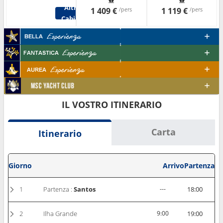
Altre
1 409 €
/pers
1 119 €
/pers
Cabine
IL VOSTRO ITINERARIO
Carta
Itinerario
Giorno
Arrivo
Partenza
1
Partenza :
Santos
---
18:00
2
Ilha Grande
9:00
19:00