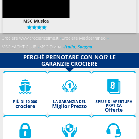
MSC Musica
Crociere www.crocierissime.it
Crociere Mediterraneo
MSC YACHT CLUB
MSC Divina
Italia, Spagna
PERCHÈ PRENOTARE CON NOI? LE
GARANZIE CROCIERE
PIÙ DI 10 000
LA GARANZIA DEL
SPESE DI APERTURA
crociere
Miglior Prezzo
PRATICA
Offerte