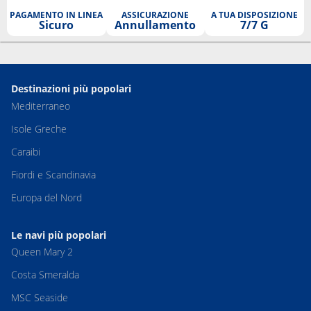
PAGAMENTO IN LINEA
ASSICURAZIONE
A TUA DISPOSIZIONE
Sicuro
Annullamento
7/7 G
Destinazioni più popolari
Mediterraneo
Isole Greche
Caraibi
Fiordi e Scandinavia
Europa del Nord
Le navi più popolari
Queen Mary 2
Costa Smeralda
MSC Seaside