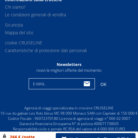
Chi siamo?
Le condizioni generali di vendita
Sicurezza
Mappa del sito
cookie CRUISELINE
Caratteristiche di protezione dati personali
Newsletters
ricevi le migliori offerte del momento
E-MAIL
OK
Agenzia di viaggi specializzata in crociere CRUISELINE
16 rue du gabian Les flots bleus MC 98 000 Monaco SAM con Capitale di 150 000 €
Codice Fiscale : 96072370180 Licenza di agenzia di viaggi n° 006 02 0007
Garanzia finanziaria Groupama N° di polizza 4000717380/0
Responsabilità civile e penale RC RSA del valore di 4 000 000 EURO
© CRUISELINE 2026 - all rights reserved
266 € /notte