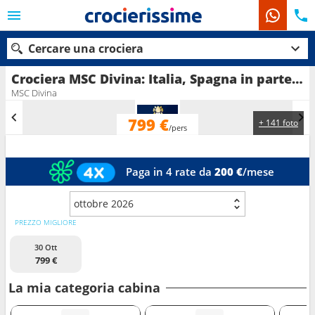
Cercare una crociera
Crociera MSC Divina: Italia, Spagna in partenza da Civitavecchia - Roma
MSC Divina
799 €
+ 141 foto
Le nostre destinazioni
/pers
Mesi di partenza
Paga in 4 rate da
200 €
/mese
Porti
Compagnie
ottobre 2026
Ricerca
PREZZO MIGLIORE
30 Ott
799 €
La mia categoria cabina