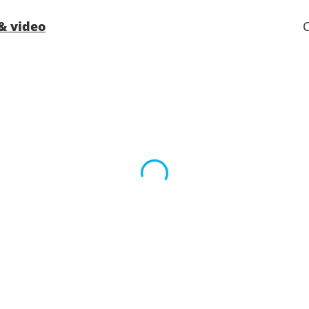
- Personale qualificato e multi
& video
- Imbarco prioritario e consegn
ALTRI PRIVILEGI
- Punti MSC Voyagers Club