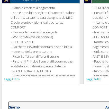
- Cambio crociera a pagamento
PRENOTAZI
- Non è possibile scegliere il numero di cabina
- Possibilit
o il ponte. La cabina sarà assegnata da MSC
posizione*
Crociere entro 4 giorni dalla partenza
- 1 cambio 
COMFORT
COMFORT
- Navi moderne e cabine eleganti
- Navi mode
- MSC for Me (ove disponibile)
- MSC for M
CIBO E BEVANDE
- Room Serv
- Pacchetto Bevande scontato disponibile al
pagamento
momento della prenotazione
- Colazione
- Ricco Buffet con differenti cucine
PASTI E B
- Ristoranti Principali con piatti gourmet che
- Pacchetto
soddisfano qualsiasi esigenza dietetica
momento de
SPORT E INTRATTENIMENTO
- Ricco Buff
- Ricco programma di spettacoli teatrali in stile
- Ristoranti
Leggi tutto
Leggi tutto
Broadway
soddisfano 
- Area piscine
- Possibilit
- Strutture sportive all'aperto
la cena (sog
- Palestra perfettamente attrezzata con vista
- 20% di sc
panoramica
Tematici p
- Attività di intrattenimento per adulti e
SPORT E I
Giorno
Ar