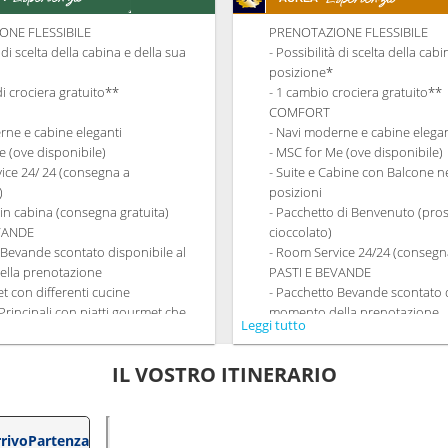
ONE FLESSIBILE
PRENOTAZIONE FLESSIBILE
à di scelta della cabina e della sua
- Possibilità di scelta della cab
posizione*
di crociera gratuito**
- 1 cambio crociera gratuito**
COMFORT
rne e cabine eleganti
- Navi moderne e cabine elegan
e (ove disponibile)
- MSC for Me (ove disponibile)
ice 24/ 24 (consegna a
- Suite e Cabine con Balcone ne
)
posizioni
 in cabina (consegna gratuita)
- Pacchetto di Benvenuto (pro
EVANDE
cioccolato)
 Bevande scontato disponibile al
- Room Service 24/24 (consegna
lla prenotazione
PASTI E BEVANDE
et con differenti cucine
- Pacchetto Bevande scontato d
 Principali con piatti gourmet che
momento della prenotazione
Leggi tutto
qualsiasi esigenza dietetica.
- Ricco Buffet con differenti cu
à di richiedere il turno preferito per
- Ristoranti Principali con piat
IL VOSTRO ITINERARIO
getto a disponibilità)
soddisfano qualsiasi esigenza 
onto su un Pacchetto Ristoranti
- Orario libero per la cena co
repagato dedicato
dining in un ristorante o area 
NTRATTENIMENTO
- 20% di sconto su un Pacchett
rivo
Partenza