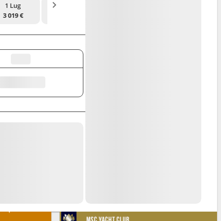
1 Lug
15 Lug
12 Ago
26 Ago
3 019 €
3 019 €
3 079 €
2 929 €