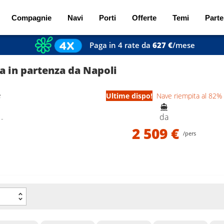
Compagnie
Navi
Porti
Offerte
Temi
Parte
Paga in 4 rate da
627 €
/mese
ia in partenza da Napoli
e
Ultime dispo!
Nave riempita al 82%
da
 -
2 509 €
/pers