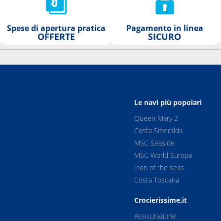
Spese di apertura pratica
Pagamento in linea
OFFERTE
SICURO
Le navi più popolari
Queen Mary 2
Costa Smeralda
MSC Seaside
MSC World Europa
Icon of the seas
Costa Toscana
Crocierissime.it
Assicurazione