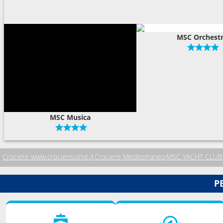
MSC Orchest
MSC Musica
Crociere www.crocierissime.it
Crociere Mediterraneo
MSC YACHT CLUB
P