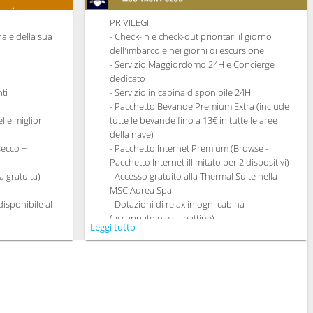
PRIVILEGI
ina e della sua
- Check-in e check-out prioritari il giorno
dell'imbarco e nei giorni di escursione
- Servizio Maggiordomo 24H e Concierge
dedicato
ti
- Servizio in cabina disponibile 24H
- Pacchetto Bevande Premium Extra (include
lle migliori
tutte le bevande fino a 13€ in tutte le aree
della nave)
secco +
- Pacchetto Internet Premium (Browse -
Pacchetto Internet illimitato per 2 dispositivi)
 gratuita)
- Accesso gratuito alla Thermal Suite nella
MSC Aurea Spa
isponibile al
- Dotazioni di relax in ogni cabina
(accappatoio e ciabattine)
Leggi tutto
cine
- Ampia gamma di cuscini da scegliere
ti gourmet che
nell'apposito Menù
dietetica
- Altro servizi personali (servizio per
n My Choice
fare/disfare i bagagli, quotidiano consegnato
dedicata
direttamente in cabina su richiesta)
o Ristoranti
- Braccialetto MSC for Me (dove disponibile)