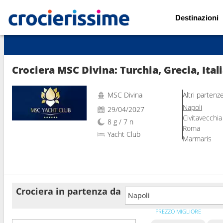
Destinazioni
Mostra le altre 141 foto
Crociera MSC Divina: Turchia, Grecia, Ital
MSC Divina
Altri partenz
Napoli
29/04/2027
Civitavecchia
8 g / 7 n
Roma
Yacht Club
Marmaris
Crociera in partenza da
Napoli
PREZZO MIGLIORE