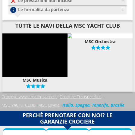
Le prestazioni non incluse
Le formalità da partenza
TUTTE LE NAVI DELLA MSC YACHT CLUB
MSC Orchestra
MSC Musica
Crociere www.crocierissime.it
Crociere Transpacifico
MSC YACHT CLUB
MSC Divina
Italia, Spagna, Tenerife, Brasile
PERCHÈ PRENOTARE CON NOI? LE
GARANZIE CROCIERE