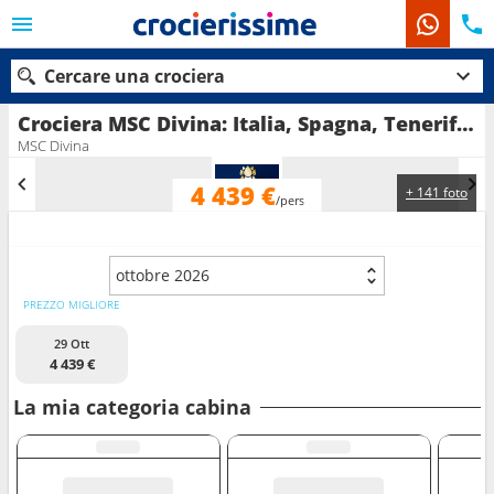
Cercare una crociera
Crociera MSC Divina: Italia, Spagna, Tenerife, Brasile in partenza da Napoli
MSC Divina
4 439 €
+ 141 foto
Le nostre destinazioni
/pers
Mesi di partenza
ottobre 2026
Porti
Compagnie
PREZZO MIGLIORE
29 Ott
Ricerca
4 439 €
La mia categoria cabina