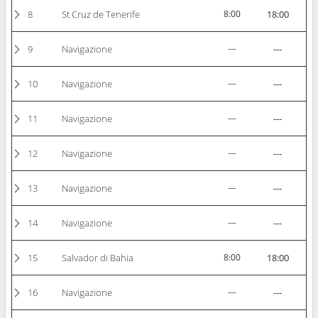
8
St Cruz de Tenerife
8:00
18:00
9
Navigazione
---
---
10
Navigazione
---
---
11
Navigazione
---
---
12
Navigazione
---
---
13
Navigazione
---
---
14
Navigazione
---
---
15
Salvador di Bahia
8:00
18:00
16
Navigazione
---
---