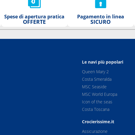
Spese di apertura pratica
Pagamento in linea
OFFERTE
SICURO
Le navi più popolari
Queen Mary 2
Costa Smeralda
MSC Seaside
MSC World Europa
Icon of the seas
Costa Toscana
Crocierissime.it
Assicurazione