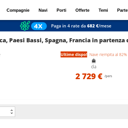
Compagnie
Navi
Porti
Offerte
Temi
Parte
Paga in 4 rate da
682 €
/mese
, Paesi Bassi, Spagna, Francia in partenza 
e
Ultime dispo!
Nave riempita al 82%
da
2 729 €
/pers