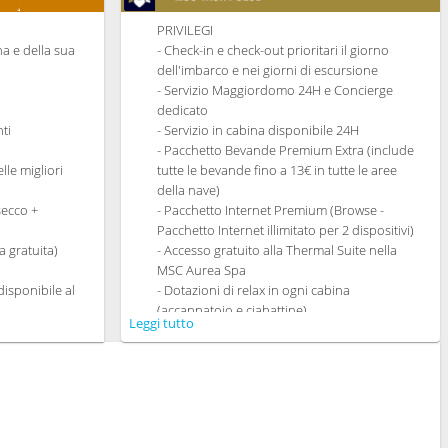
PRIVILEGI
ina e della sua
- Check-in e check-out prioritari il giorno
dell'imbarco e nei giorni di escursione
- Servizio Maggiordomo 24H e Concierge
dedicato
ti
- Servizio in cabina disponibile 24H
- Pacchetto Bevande Premium Extra (include
lle migliori
tutte le bevande fino a 13€ in tutte le aree
della nave)
secco +
- Pacchetto Internet Premium (Browse -
Pacchetto Internet illimitato per 2 dispositivi)
 gratuita)
- Accesso gratuito alla Thermal Suite nella
MSC Aurea Spa
isponibile al
- Dotazioni di relax in ogni cabina
(accappatoio e ciabattine)
Leggi tutto
cine
- Ampia gamma di cuscini da scegliere
ti gourmet che
nell'apposito Menù
dietetica
- Altro servizi personali (servizio per
n My Choice
fare/disfare i bagagli, quotidiano consegnato
dedicata
direttamente in cabina su richiesta)
o Ristoranti
- Braccialetto MSC for Me (dove disponibile)