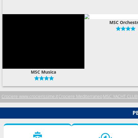
MSC Orchest
MSC Musica
Crociere www.crocierissime.it
Crociere Mediterraneo
MSC YACHT CLUB
P