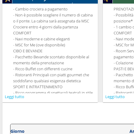
- Cambio crociera a pagamento
PRENOTAZI
- Non è possibile scegliere il numero di cabina
- Possibilit
o il ponte. La cabina sarà assegnata da MSC
posizione*
Crociere entro 4 giorni dalla partenza
- 1 cambio 
COMFORT
COMFORT
- Navi moderne e cabine eleganti
- Navi mode
- MSC for Me (ove disponibile)
- MSC for M
CIBO E BEVANDE
- Room Serv
- Pacchetto Bevande scontato disponibile al
pagamento
momento della prenotazione
- Colazione
- Ricco Buffet con differenti cucine
PASTI E B
- Ristoranti Principali con piatti gourmet che
- Pacchetto
soddisfano qualsiasi esigenza dietetica
momento de
SPORT E INTRATTENIMENTO
- Ricco Buff
- Ricco programma di spettacoli teatrali in stile
- Ristoranti
Leggi tutto
Leggi tutto
Broadway
soddisfano 
- Area piscine
- Possibilit
- Strutture sportive all'aperto
la cena (sog
- Palestra perfettamente attrezzata con vista
- 20% di sc
panoramica
Tematici p
- Attività di intrattenimento per adulti e
SPORT E I
Giorno
Ar