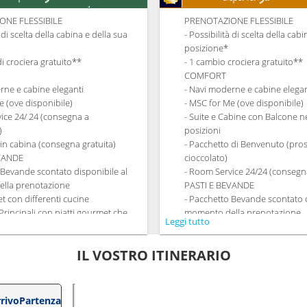
ONE FLESSIBILE
PRENOTAZIONE FLESSIBILE
à di scelta della cabina e della sua
- Possibilità di scelta della cab
posizione*
di crociera gratuito**
- 1 cambio crociera gratuito**
COMFORT
rne e cabine eleganti
- Navi moderne e cabine elegan
e (ove disponibile)
- MSC for Me (ove disponibile)
ice 24/ 24 (consegna a
- Suite e Cabine con Balcone ne
)
posizioni
 in cabina (consegna gratuita)
- Pacchetto di Benvenuto (pro
EVANDE
cioccolato)
 Bevande scontato disponibile al
- Room Service 24/24 (consegna
lla prenotazione
PASTI E BEVANDE
et con differenti cucine
- Pacchetto Bevande scontato d
 Principali con piatti gourmet che
momento della prenotazione
Leggi tutto
qualsiasi esigenza dietetica.
- Ricco Buffet con differenti cu
à di richiedere il turno preferito per
- Ristoranti Principali con piat
IL VOSTRO ITINERARIO
getto a disponibilità)
soddisfano qualsiasi esigenza 
onto su un Pacchetto Ristoranti
- Orario libero per la cena co
repagato dedicato
dining in un ristorante o area 
NTRATTENIMENTO
- 20% di sconto su un Pacchett
rivo
Partenza