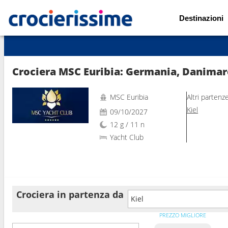
Destinazioni
Mostra le altre 5 foto
Crociera MSC Euribia: Germania, Danimarca
MSC Euribia
Altri partenz
Kiel
09/10/2027
12 g / 11 n
Yacht Club
Crociera in partenza da
Kiel
PREZZO MIGLIORE