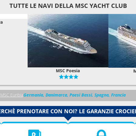
TUTTE LE NAVI DELLA MSC YACHT CLUB
ra
MSC Poesia
M
MSC Euribia
Germania, Danimarca, Paesi Bassi, Spagna, Francia
ERCHÈ PRENOTARE CON NOI? LE GARANZIE CROCIE