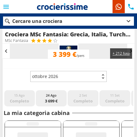
Cercare una crociera
Crociera MSc Fantasia: Grecia, Italia, Turchia in partenza da Istanbul
MSc Fantasia
3 399 €
+ 212 foto
Le nostre destinazioni
/pers
Mesi di partenza
ottobre 2026
Porti
Compagnie
15 Ago
24 Ago
2 Set
11 Set
Ricerca
Completo
3 699 €
Completo
Completo
La mia categoria cabina