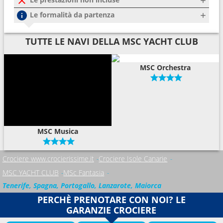
Le formalità da partenza
TUTTE LE NAVI DELLA MSC YACHT CLUB
MSC Orchestra
MSC Musica
Crociere www.crocierissime.it
Crociere Isole Canarie
MSC YACHT CLUB
MSc Fantasia
Tenerife, Spagna, Portogallo, Lanzarote, Maiorca
PERCHÈ PRENOTARE CON NOI? LE
GARANZIE CROCIERE