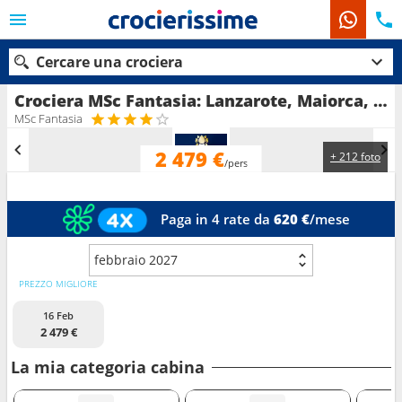
Cercare una crociera
Crociera MSc Fantasia: Lanzarote, Maiorca, Tenerife, Spagna, Portogallo in partenza da Funchal
MSc Fantasia
2 479 €
+ 212 foto
Le nostre destinazioni
/pers
Mesi di partenza
Paga in 4 rate da
620 €
/mese
Porti
Compagnie
febbraio 2027
Ricerca
PREZZO MIGLIORE
16 Feb
2 479 €
La mia categoria cabina