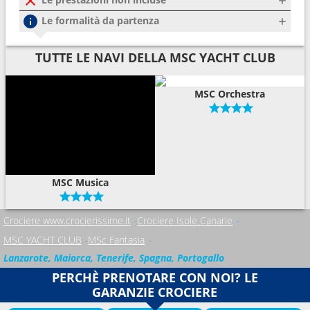
Le formalità da partenza
TUTTE LE NAVI DELLA MSC YACHT CLUB
MSC Orchestra
MSC Musica
Crociere www.crocierissime.it
Crociere Isole Canarie
MSC YACHT CLUB
MSc Fantasia
Lanzarote, Maiorca, Tenerife, Spagna, Portogallo
PERCHÈ PRENOTARE CON NOI? LE
GARANZIE CROCIERE