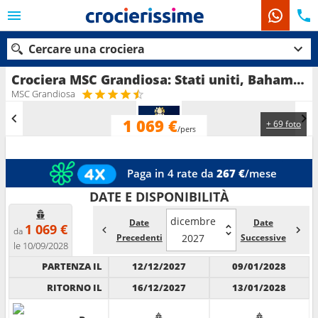
Cercare una crociera
Crociera MSC Grandiosa: Stati uniti, Bahamas in partenza da Port Canaveral (Orlando)
MSC Grandiosa
1 069 €
+ 69 foto
Le nostre destinazioni
/pers
Mesi di partenza
Paga in 4 rate da
267 €
/mese
Porti
Compagnie
DATE E DISPONIBILITÀ
dicembre
Date
Date
Ricerca
1 069 €
da
Precedenti
2027
Successive
le 10/09/2028
PARTENZA IL
12/12/2027
09/01/2028
RITORNO IL
16/12/2027
13/01/2028