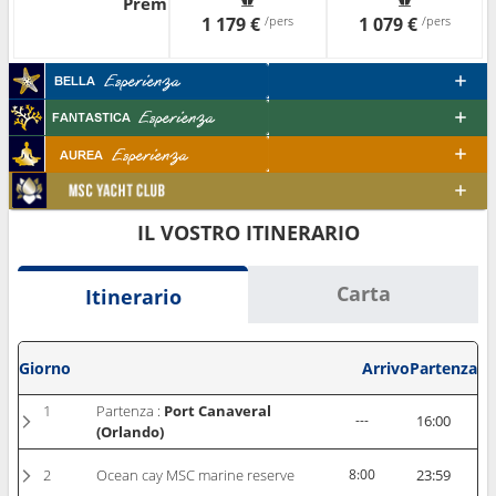
Premium
1 179 €
/pers
1 079 €
/pers
IL VOSTRO ITINERARIO
Carta
Itinerario
Giorno
Arrivo
Partenza
1
Partenza :
Port Canaveral
---
16:00
(Orlando)
2
Ocean cay MSC marine reserve
8:00
23:59